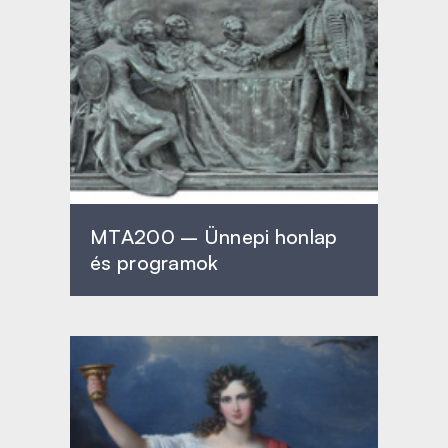
MTA200 – Ünnepi honlap
és programok