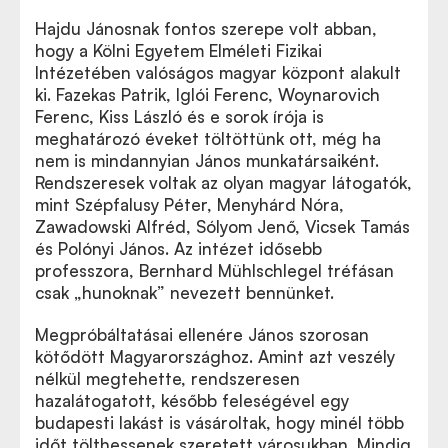
Hajdu Jánosnak fontos szerepe volt abban,
hogy a Kölni Egyetem Elméleti Fizikai
Intézetében valóságos magyar központ alakult
ki. Fazekas Patrik, Iglói Ferenc, Woynarovich
Ferenc, Kiss László és e sorok írója is
meghatározó éveket töltöttünk ott, még ha
nem is mindannyian János munkatársaiként.
Rendszeresek voltak az olyan magyar látogatók,
mint Szépfalusy Péter, Menyhárd Nóra,
Zawadowski Alfréd, Sólyom Jenő, Vicsek Tamás
és Polónyi János. Az intézet idősebb
professzora, Bernhard Mühlschlegel tréfásan
csak „hunoknak” nevezett bennünket.
Megpróbáltatásai ellenére János szorosan
kötődött Magyarországhoz. Amint azt veszély
nélkül megtehette, rendszeresen
hazalátogatott, később feleségével egy
budapesti lakást is vásároltak, hogy minél több
időt tölthessenek szeretett városukban. Mindig