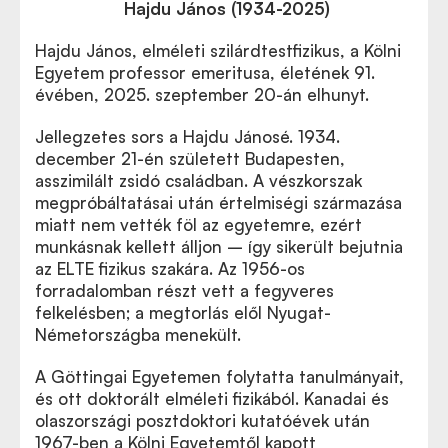
Hajdu János (1934-2025)
Hajdu János, elméleti szilárdtestfizikus, a Kölni
Egyetem professor emeritusa, életének 91.
évében, 2025. szeptember 20-án elhunyt.
Jellegzetes sors a Hajdu Jánosé. 1934.
december 21-én született Budapesten,
asszimilált zsidó családban. A vészkorszak
megpróbáltatásai után értelmiségi származása
miatt nem vették föl az egyetemre, ezért
munkásnak kellett álljon – így sikerült bejutnia
az ELTE fizikus szakára. Az 1956-os
forradalomban részt vett a fegyveres
felkelésben; a megtorlás elől Nyugat-
Németországba menekült.
A Göttingai Egyetemen folytatta tanulmányait,
és ott doktorált elméleti fizikából. Kanadai és
olaszországi posztdoktori kutatóévek után
1967-ben a Kölni Egyetemtől kapott