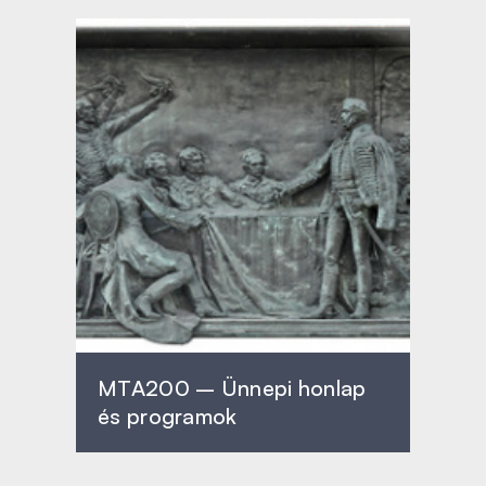
MTA200 – Ünnepi honlap
és programok