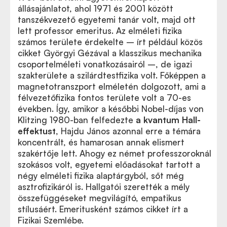
állásajánlatot, ahol 1971 és 2001 között
tanszékvezető egyetemi tanár volt, majd ott
lett professor emeritus. Az elméleti fizika
számos területe érdekelte – írt például közös
cikket Györgyi Gézával a klasszikus mechanika
csoportelméleti vonatkozásairól –, de igazi
szakterülete a szilárdtestfizika volt. Főképpen a
magnetotranszport elméletén dolgozott, ami a
félvezetőfizika fontos területe volt a 70-es
években. Így, amikor a későbbi Nobel-díjas von
Klitzing 1980-ban felfedezte
a kvantum Hall-
effektust
, Hajdu János azonnal erre a témára
koncentrált, és hamarosan annak elismert
szakértője lett. Ahogy ez német professzoroknál
szokásos volt, egyetemi előadásokat tartott a
négy elméleti fizika alaptárgyból, sőt még
asztrofizikáról is. Hallgatói szerették a mély
összefüggéseket megvilágító, empatikus
stílusáért. Emeritusként számos cikket írt a
Fizikai Szemlébe.