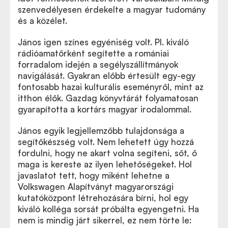
szenvedélyesen érdekelte a magyar tudomány
és a közélet.
János igen színes egyéniség volt. Pl. kiváló
rádióamatőrként segítette a romániai
forradalom idején a segélyszállítmányok
navigálását. Gyakran előbb értesült egy-egy
fontosabb hazai kulturális eseményről, mint az
itthon élők. Gazdag könyvtárát folyamatosan
gyarapította a kortárs magyar irodalommal.
János egyik legjellemzőbb tulajdonsága a
segítőkészség volt. Nem lehetett úgy hozzá
fordulni, hogy ne akart volna segíteni, sőt, ő
maga is kereste az ilyen lehetőségeket. Hol
javaslatot tett, hogy miként lehetne a
Volkswagen Alapítványt magyarországi
kutatóközpont létrehozására bírni, hol egy
kiváló kolléga sorsát próbálta egyengetni. Ha
nem is mindig járt sikerrel, ez nem törte le: