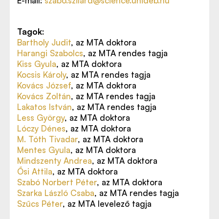
E-mail:
szabo.szilard@science.unideb.hu
Tagok
:
Bartholy Judit
, az MTA doktora
Harangi Szabolcs
, az MTA rendes tagja
Kiss Gyula
, az MTA doktora
Kocsis Károly
, az MTA rendes tagja
Kovács József
, az MTA doktora
Kovács Zoltán
, az MTA rendes tagja
Lakatos István
, az MTA rendes tagja
Less György
, az MTA doktora
Lóczy Dénes
, az MTA doktora
M. Tóth Tivadar
, az MTA doktora
Mentes Gyula
, az MTA doktora
Mindszenty Andrea
, az MTA doktora
Ősi Attila
, az MTA doktora
Szabó Norbert Péter
, az MTA doktora
Szarka László Csaba
, az MTA rendes tagja
Szűcs Péter
, az MTA levelező tagja