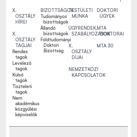
X.
BIZOTTSÁGOK
TESTÜLETI
DOKTORI
OSZTÁLY
MUNKA
ÜGYEK
Tudományos
HÍREI
bizottságok
Állandó
ÜGYRENDEK,
MTA
bizottságok
X.
SZABÁLYOZÁSOK
DOKTORAI
OSZTÁLY
Földtudományi
Doktori
TAGJAI
X.
MTA 30
Bizottság
Rendes
OSZTÁLY
tagok
DÍJAI
Levelező
tagok
NEMZETKÖZI
Külső
KAPCSOLATOK
tagok
Tiszteleti
tagok
Nem
akadémikus
közgyűlési
képviselők