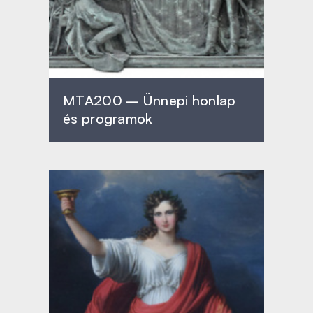
MTA200 – Ünnepi honlap
és programok