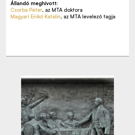
Állandó meghívott
:
Csorba Péter
, az MTA doktora
Magyari Enikő Katalin
, az MTA levelező tagja