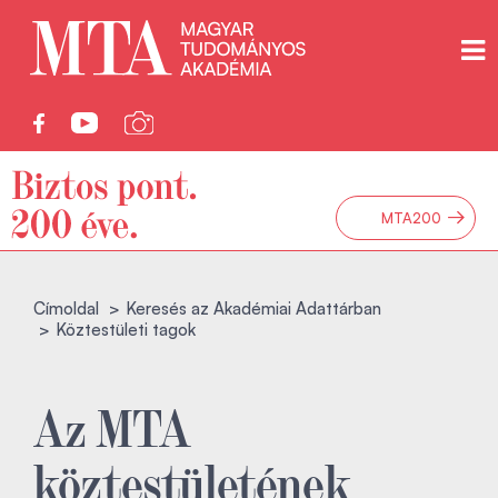
→
MTA200
Címoldal
Keresés az Akadémiai Adattárban
Köztestületi tagok
Az MTA
köztestületének