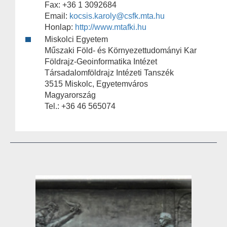
Fax: +36 1 3092684
Email:
kocsis.karoly@csfk.mta.hu
Honlap:
http://www.mtafki.hu
Miskolci Egyetem
Műszaki Föld- és Környezettudományi Kar
Földrajz-Geoinformatika Intézet
Társadalomföldrajz Intézeti Tanszék
3515 Miskolc, Egyetemváros
Magyarország
Tel.: +36 46 565074