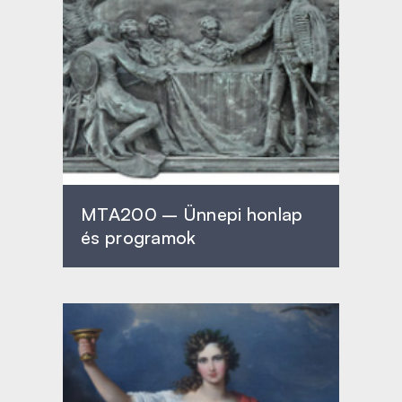
MTA200 – Ünnepi honlap
és programok