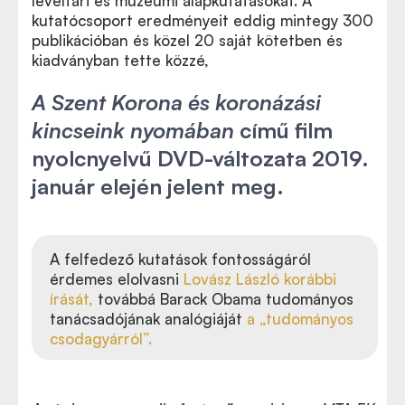
levéltári és múzeumi alapkutatásokat. A
kutatócsoport eredményeit eddig mintegy 300
publikációban és közel 20 saját kötetben és
kiadványban tette közzé,
A Szent Korona és koronázási
kincseink nyomában
című film
nyolcnyelvű DVD-változata 2019.
január elején jelent meg.
A felfedező kutatások fontosságáról
érdemes elolvasni
Lovász László korábbi
írását,
továbbá Barack Obama tudományos
tanácsadójának analógiáját
a „tudományos
csodagyárról”.