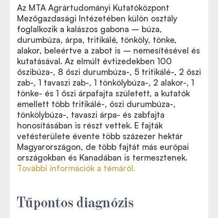
Az MTA Agrártudományi Kutatóközpont
Mezőgazdasági Intézetében külön osztály
foglalkozik a kalászos gabona – búza,
durumbúza, árpa, tritikálé, tönköly, tönke,
alakor, beleértve a zabot is – nemesítésével és
kutatásával. Az elmúlt évtizedekben 100
őszibúza-, 8 őszi durumbúza-, 5 tritikálé-, 2 őszi
zab-, 1 tavaszi zab-, 1 tönkölybúza-, 2 alakor-, 1
tönke- és 1 őszi árpafajta született, a kutatók
emellett több tritikálé-, őszi durumbúza-,
tönkölybúza-, tavaszi árpa- és zabfajta
honosításában is részt vettek. E fajták
vetésterülete évente több százezer hektár
Magyarországon, de több fajtát más európai
országokban és Kanadában is termesztenek.
További információk a témáról.
Tűpontos diagnózis