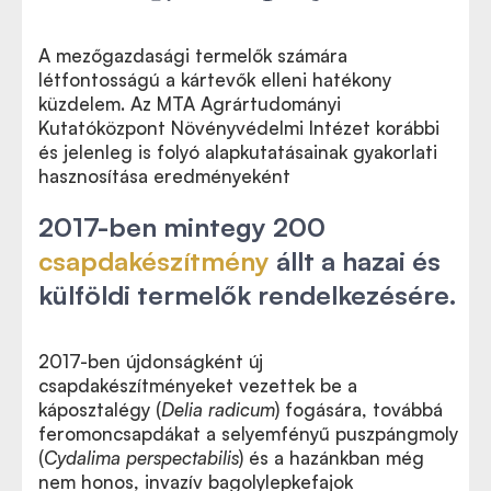
A mezőgazdasági termelők számára
létfontosságú a kártevők elleni hatékony
küzdelem. Az MTA Agrártudományi
Kutatóközpont Növényvédelmi Intézet korábbi
és jelenleg is folyó alapkutatásainak gyakorlati
hasznosítása eredményeként
2017-ben mintegy 200
csapdakészítmény
állt a hazai és
külföldi termelők rendelkezésére.
2017-ben újdonságként új
csapdakészítményeket vezettek be a
káposztalégy (
Delia radicum
) fogására, továbbá
feromoncsapdákat a selyemfényű puszpángmoly
(
Cydalima perspectabilis
) és a hazánkban még
nem honos, invazív bagolylepkefajok