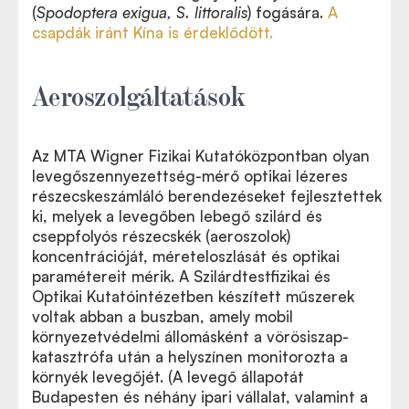
(
Spodoptera exigua, S. littoralis
) fogására.
A
csapdák iránt Kína is érdeklődött.
Aeroszolgáltatások
Az MTA Wigner Fizikai Kutatóközpontban olyan
levegőszennyezettség-mérő optikai lézeres
részecskeszámláló berendezéseket fejlesztettek
ki, melyek a levegőben lebegő szilárd és
cseppfolyós részecskék (aeroszolok)
koncentrációját, méreteloszlását és optikai
paramétereit mérik. A Szilárdtestfizikai és
Optikai Kutatóintézetben készített műszerek
voltak abban a buszban, amely mobil
környezetvédelmi állomásként a vörösiszap-
katasztrófa után a helyszínen monitorozta a
környék levegőjét. (A levegő állapotát
Budapesten és néhány ipari vállalat, valamint a