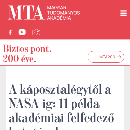
→
MTA200
A káposztalégytől a
NASA-ig: 11 példa
akadémiai felfedező