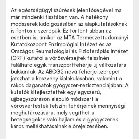
Az egészségügyi szűrések jelentőségével ma
már mindenki tisztában van. A hatékony
módszerek kidolgozásában az alapkutatásoknak
is fontos a szerepük. Ez történt abban az
esetben is, amikor az MTA Természettudományi
Kutatóközpont Enzimológiai Intézet és az
Országos Reumatológiai és Fizioterápiás Intézet
(ORFI) kutatói a vörösvérsejtek felszínén
található egyik transzportfehérje új változatára
bukkantak. Az ABCG2 nevű fehérje szerepet
játszhat a köszvény kialakulásában, valamint a
rákos daganatok gyógyszer-rezisztenciájában. A
kutatók kifejlesztettek egy egyszerű,
ujjbegyszúráson alapuló módszert a
vörösvértestek felszíni fehérjéinek mennyiségi
meghatározására, mely segíthet a
betegségekre való hajlam és a gyógyszerek
káros mellékhatásainak előrejelzésében.