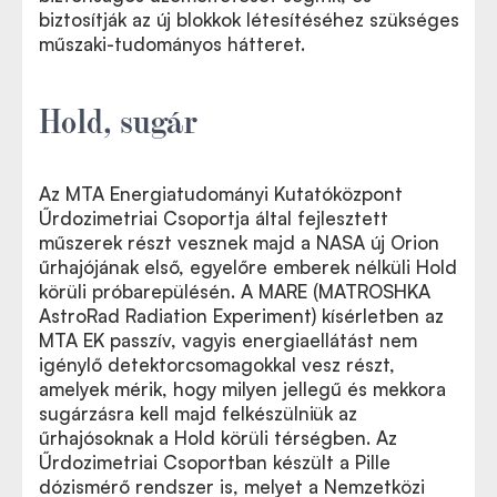
biztosítják az új blokkok létesítéséhez szükséges
műszaki-tudományos hátteret.
Hold, sugár
Az MTA Energiatudományi Kutatóközpont
Űrdozimetriai Csoportja által fejlesztett
műszerek részt vesznek majd a NASA új Orion
űrhajójának első, egyelőre emberek nélküli Hold
körüli próbarepülésén. A MARE (MATROSHKA
AstroRad Radiation Experiment) kísérletben az
MTA EK passzív, vagyis energiaellátást nem
igénylő detektorcsomagokkal vesz részt,
amelyek mérik, hogy milyen jellegű és mekkora
sugárzásra kell majd felkészülniük az
űrhajósoknak a Hold körüli térségben. Az
Űrdozimetriai Csoportban készült a Pille
dózismérő rendszer is, melyet a Nemzetközi