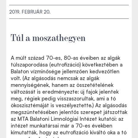
2019. FEBRUÁR 20.
Túl a moszathegyen
A múlt század 70-es, 80-as éveiben az algák
túlszaporodása (eutrofizáció) következtében a
Balaton vízminősége jellemzően kedvezőtlen
volt. (Az algásodás nemcsak az algák
mennyiségének, hanem az összetételének
változását is eredményezte: új fajok jelentek
meg, régiek pedig visszaszorultak, ami a tó
ökoszisztémáját is veszélyeztette.) Az algásodás
megszüntetésében jelentős szerepet játszottak
az MTA Balatoni Limnológiai Intézet kutatói: az
intézet munkatársai már a 70-es években
kimutatták, hogy az eutrofizáció kiváltó oka a tó