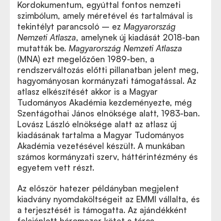
Kordokumentum, egyúttal fontos nemzeti
szimbólum, amely méretével és tartalmával is
tekintélyt parancsoló – ez
Magyarország
Nemzeti Atlasza
, amelynek új kiadását 2018-ban
mutatták be.
Magyarország Nemzeti Atlasza
(MNA) ezt megelőzően 1989-ben, a
rendszerváltozás előtti pillanatban jelent meg,
hagyományosan kormányzati támogatással. Az
atlasz elkészítését akkor is a Magyar
Tudományos Akadémia kezdeményezte, még
Szentágothai János elnöksége alatt, 1983-ban.
Lovász László elnöksége alatt az atlasz új
kiadásának tartalma a Magyar Tudományos
Akadémia vezetésével készült. A munkában
számos kormányzati szerv, háttérintézmény és
egyetem vett részt.
Az először hatezer példányban megjelent
kiadvány nyomdaköltségeit az EMMI vállalta, és
a terjesztését is támogatta. Az ajándékként
felajánlott háromezer kötet a tárca