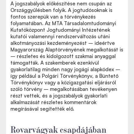
A jogszabályok előkészítése nem csupán az
Országgyűlésben folyik. A jogtudósoknak is
fontos szerepük van a törvénykezés
folyamatában. Az MTA Társadalomtudományi
Kutatóközpont Jogtudományi Intézetének
kutatói valamennyi rendszerváltozás utáni
alkotmányozási kezdeményezést – ideértve
Magyarország Alaptörvényének megalkotását is
– részletes és kidolgozott szakmai anyaggal
támogatták. A szakemberek ezenkívül
gyakorlatilag minden nagy jogági alapkódex –
így például a Polgári Törvénykönyv, a Büntető
Törvénykönyv vagy a közigazgatási eljárásról
szóló törvény – megalkotásában tevékenyen
részt vettek, és a jogszabályok gyakorlati
alkalmazását részletes kommentárok
megírásával segítették elő.
Rovarvágyak csapdájában