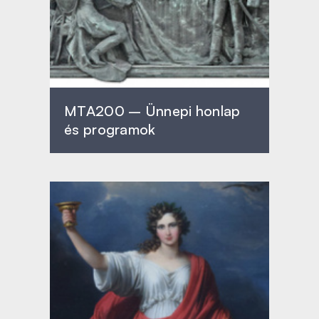
MTA200 – Ünnepi honlap
és programok