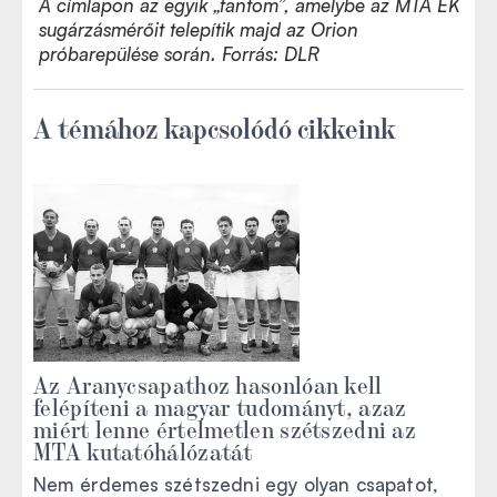
A címlapon az egyik „fantom”, amelybe az MTA EK
sugárzásmérőit telepítik majd az Orion
próbarepülése során. Forrás: DLR
A témához kapcsolódó cikkeink
Az Aranycsapathoz hasonlóan kell
felépíteni a magyar tudományt, azaz
miért lenne értelmetlen szétszedni az
MTA kutatóhálózatát
Nem érdemes szétszedni egy olyan csapatot,