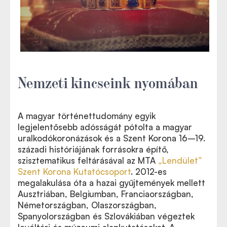
Nemzeti kincseink nyomában
A magyar történettudomány egyik
legjelentősebb adósságát pótolta a magyar
uralkodókoronázások és a Szent Korona 16–19.
századi históriájának forrásokra építő,
szisztematikus feltárásával az MTA
„Lendület”
Szent Korona Kutatócsoport
. 2012-es
megalakulása óta a hazai gyűjtemények mellett
Ausztriában, Belgiumban, Franciaországban,
Németországban, Olaszországban,
Spanyolországban és Szlovákiában végeztek