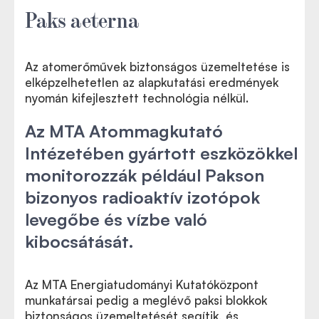
Paks aeterna
Az atomerőművek biztonságos üzemeltetése is
elképzelhetetlen az alapkutatási eredmények
nyomán kifejlesztett technológia nélkül.
Az MTA Atommagkutató
Intézetében gyártott eszközökkel
monitorozzák például Pakson
bizonyos radioaktív izotópok
levegőbe és vízbe való
kibocsátását.
Az MTA Energiatudományi Kutatóközpont
munkatársai pedig a meglévő paksi blokkok
biztonságos üzemeltetését segítik, és