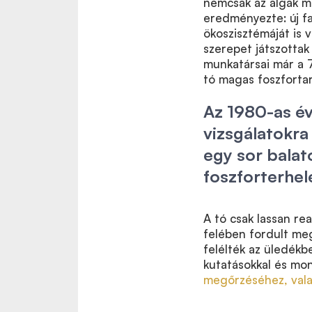
nemcsak az algák m
eredményezte: új fa
ökoszisztémáját is 
szerepet játszottak 
munkatársai már a 7
tó magas foszfortar
Az 1980-as év
vizsgálatokra
egy sor balat
foszforterhel
A tó csak lassan re
felében fordult meg
felélték az üledékb
kutatásokkal és mo
megőrzéséhez, vala