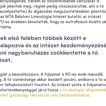
ennyiségének, hanem az összetételének változását is
jok jelentek meg, régiek pedig visszaszorultak, ami a tó
veszélyeztette.) Az algásodás megszüntetésében jelentős
az MTA Balatoni Limnológiai Intézet kutatói: az intézet
0-es években kimutatták, hogy az eutrofizáció kiváltó ok
talma.
ek első felében többek között e
 alapozva és az intézet kezdeményezés
oni nagyberuházás csökkentette a tó
ését.
agált a beavatkozásra. A folyamat a 90-es évek második
. A tó vízminősége akkor kezdett javulni, amikorra a tó a
en felhalmozódott foszfort. Az intézet azóta is folyamato
nitortevékenységgel járul hozzá
a tó ökológiai állapotána
mint gazdasági rekreációs célú hasznosításához.