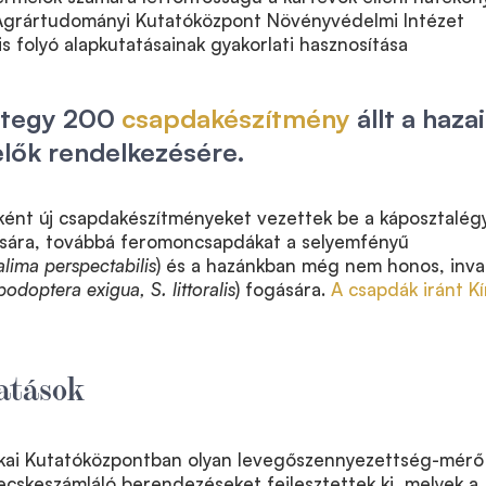
Agrártudományi Kutatóközpont Növényvédelmi Intézet
is folyó alapkutatásainak gyakorlati hasznosítása
ntegy 200
csapdakészítmény
állt a hazai
elők rendelkezésére.
ént új csapdakészítményeket vezettek be a káposztalég
ására, továbbá feromoncsapdákat a selyemfényű
lima perspectabilis
) és a hazánkban még nem honos, inva
podoptera exigua, S. littoralis
) fogására.
A csapdák iránt Kí
tatások
kai Kutatóközpontban olyan levegőszennyezettség-mérő
zecskeszámláló berendezéseket fejlesztettek ki, melyek a