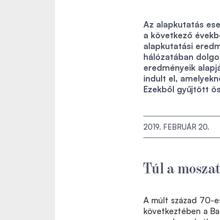
Az alapkutatás ese
a következő évekb
alapkutatási eredm
hálózatában dolgoz
eredményeik alapjá
indult el, amelyek
Ezekből gyűjtött ö
2019. FEBRUÁR 20.
Túl a mosza
A múlt század 70-es
következtében a Bal