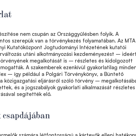
rlat
észítése nem csupán az Országgyűlésben folyik. A
ontos szerepük van a törvénykezés folyamatában. Az MTA
i Kutatóközpont Jogtudományi Intézetének kutatói
rváltozás utáni alkotmányozási kezdeményezést – ideér
örvényének megalkotását is – részletes és kidolgozott
ámogatták. A szakemberek ezenkívül gyakorlatilag minde
ex – így például a Polgári Törvénykönyv, a Büntető
a közigazgatási eljárásról szóló törvény – megalkotásáb
ttek, és a jogszabályok gyakorlati alkalmazását részletes
sával segítették elő.
 csapdájában
rmelők számára létfontosságú a kártevők elleni hatékon