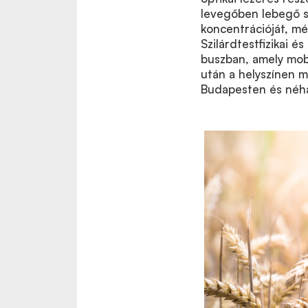
levegőben lebegő sz
koncentrációját, mé
Szilárdtestfizikai 
buszban, amely mob
után a helyszínen m
Budapesten és néhány