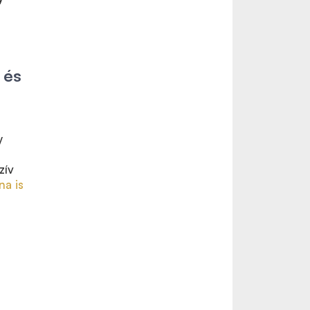
 és
y
zív
na is