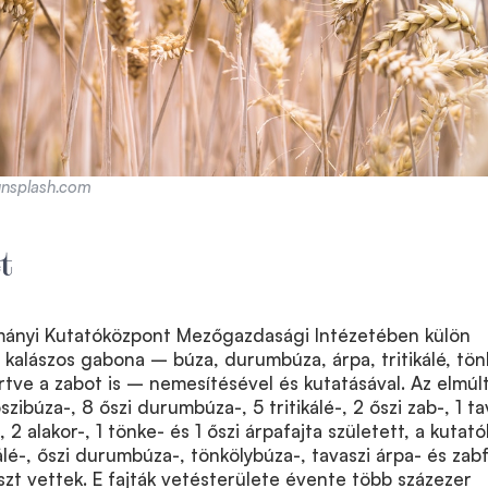
unsplash.com
t
ányi Kutatóközpont Mezőgazdasági Intézetében külön
a kalászos gabona – búza, durumbúza, árpa, tritikálé, tön
értve a zabot is – nemesítésével és kutatásával. Az elmúl
ibúza-, 8 őszi durumbúza-, 5 tritikálé-, 2 őszi zab-, 1 ta
, 2 alakor-, 1 tönke- és 1 őszi árpafajta született, a kutató
álé-, őszi durumbúza-, tönkölybúza-, tavaszi árpa- és zabf
szt vettek. E fajták vetésterülete évente több százezer