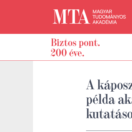
A káposz
példa ak
kutatás