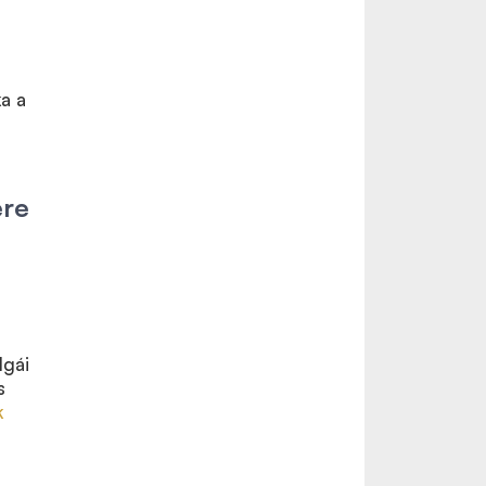
a a
ére
lgái
s
k