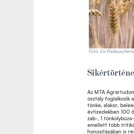
Fotó: Evi Radauscher/
Sikértörténe
Az MTA Agrártudom
osztály foglalkozik 
tönke, alakor, bele
évtizedekben 100 ősz
zab-, 1 tönkölybúza-
emellett több tritik
honosításában is ré