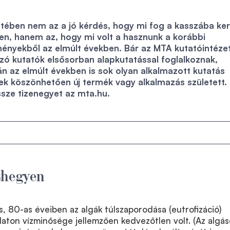
tében nem az a jó kérdés, hogy mi fog a kasszába ker
en, hanem az, hogy mi volt a hasznunk a korábbi
ényekből az elmúlt években. Bár az MTA kutatóintéze
ó kutatók elsősorban alapkutatással foglalkoznak,
n az elmúlt években is sok olyan alkalmazott kutatás
nek köszönhetően új termék vagy alkalmazás született.
ssze tizenegyet az mta.hu.
thegyen
, 80-as éveiben az algák túlszaporodása (eutrofizáció)
aton vízminősége jellemzően kedvezőtlen volt. (Az algá