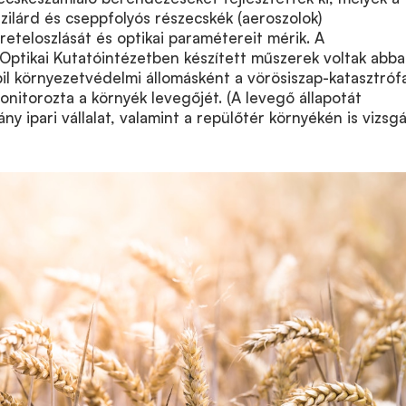
ilárd és cseppfolyós részecskék (aeroszolok)
reteloszlását és optikai paramétereit mérik. A
és Optikai Kutatóintézetben készített műszerek voltak abba
il környezetvédelmi állomásként a vörösiszap-katasztróf
onitorozta a környék levegőjét. (A levegő állapotát
 ipari vállalat, valamint a repülőtér környékén is vizsgál