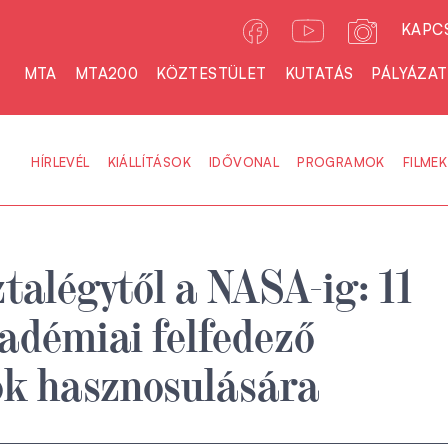
KAPC
MTA
MTA200
KÖZTESTÜLET
KUTATÁS
PÁLYÁZA
HÍRLEVÉL
KIÁLLÍTÁSOK
IDŐVONAL
PROGRAMOK
FILMEK
talégytől a NASA-ig: 11
adémiai felfedező
ok hasznosulására