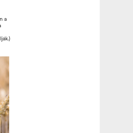
n a
a
ják.)