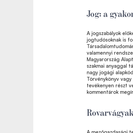
Jog: a gyako
A jogszabályok elők
jogtudósoknak is f
Társadalomtudomány
valamennyi rendsze
Magyarország Alapt
szakmai anyaggal t
nagy jogági alapkód
Törvénykönyv vagy 
tevékenyen részt ve
kommentárok megírá
Rovarvágyak
A mezőgazdasági te