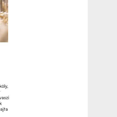
köly,
t
vaszi
k
ajta