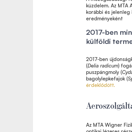
küzdelem. Az MTA 
korábbi és jelenleg 
eredményeként
2017-ben mi
külföldi term
2017-ben újdonságk
(
Delia radicum
) fog
puszpángmoly (
Cyda
bagolylepkefajok (
S
érdeklődött.
Aeroszolgál
Az MTA Wigner Fizi
optikai lézeres rés