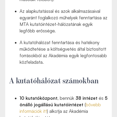
Az alapkutatással és azok alkalmazásaival
egyaránt foglalkozó műhelyek fenntartása az
MTA kutatóintézet-hálózatának egyik
legfőbb erőssége.
A kutatóhálózat fenntartása és hatékony
működtetése a költségvetés által biztosított
forrásokból az Akadémia egyik legfontosabb
közfeladata.
A kutatóhálózat számokban
10 kutatóközpont
, bennük
38 intézet
és
5
önálló jogállású kutatóintézet
(
bővebb
információk itt
) alkotja az Akadémia