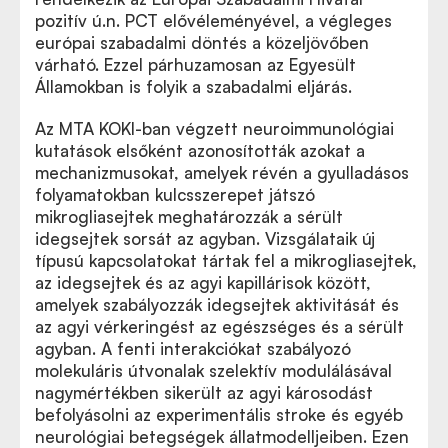
pozitív ú.n. PCT elővéleményével, a végleges
európai szabadalmi döntés a közeljövőben
várható. Ezzel párhuzamosan az Egyesült
Államokban is folyik a szabadalmi eljárás.
Az MTA KOKI-ban végzett neuroimmunológiai
kutatások elsőként azonosították azokat a
mechanizmusokat, amelyek révén a gyulladásos
folyamatokban kulcsszerepet játszó
mikrogliasejtek meghatározzák a sérült
idegsejtek sorsát az agyban. Vizsgálataik új
típusú kapcsolatokat tártak fel a mikrogliasejtek,
az idegsejtek és az agyi kapillárisok között,
amelyek szabályozzák idegsejtek aktivitását és
az agyi vérkeringést az egészséges és a sérült
agyban. A fenti interakciókat szabályozó
molekuláris útvonalak szelektív modulálásával
nagymértékben sikerült az agyi károsodást
befolyásolni az experimentális stroke és egyéb
neurológiai betegségek állatmodelljeiben. Ezen