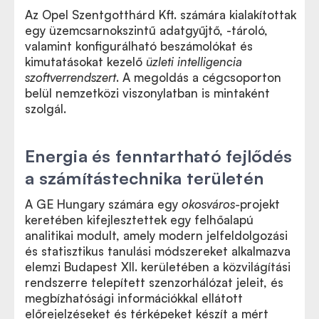
Az Opel Szentgotthárd Kft. számára kialakítottak
egy üzemcsarnokszintű adatgyűjtő, -tároló,
valamint konfigurálható beszámolókat és
kimutatásokat kezelő
üzleti intelligencia
szoftverrendszert
. A megoldás a cégcsoporton
belül nemzetközi viszonylatban is mintaként
szolgál.
Energia és fenntartható fejlődés
a számítástechnika területén
A GE Hungary számára egy
okosváros-
projekt
keretében kifejlesztettek egy felhőalapú
analitikai modult, amely modern jelfeldolgozási
és statisztikus tanulási módszereket alkalmazva
elemzi Budapest XII. kerületében a közvilágítási
rendszerre telepített szenzorhálózat jeleit, és
megbízhatósági információkkal ellátott
előrejelzéseket és térképeket készít a mért