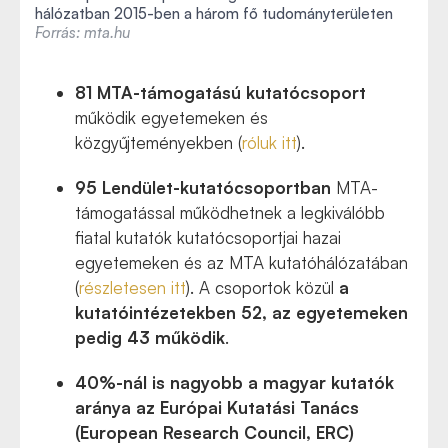
hálózatban 2015-ben a három fő tudományterületen
Forrás: mta.hu
81 MTA-támogatású kutatócsoport
működik egyetemeken és
közgyűjteményekben (
róluk itt
).
95 Lendület-kutatócsoportban
MTA-
támogatással működhetnek a legkiválóbb
fiatal kutatók kutatócsoportjai hazai
egyetemeken és az MTA kutatóhálózatában
(
részletesen itt
). A csoportok közül
a
kutatóintézetekben 52, az egyetemeken
pedig 43 működik
.
40%-nál is nagyobb a magyar kutatók
aránya az Európai Kutatási Tanács
(European Research Council, ERC)