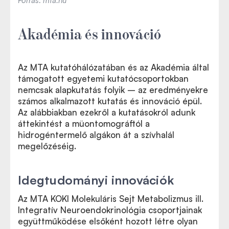
Forrás: mta.hu
Akadémia és innováció
Az MTA kutatóhálózatában és az Akadémia által
támogatott egyetemi kutatócsoportokban
nemcsak alapkutatás folyik – az eredményekre
számos alkalmazott kutatás és innováció épül.
Az alábbiakban ezekről a kutatásokról adunk
áttekintést a müontomográftól a
hidrogéntermelő algákon át a szívhalál
megelőzéséig.
Idegtudományi innovációk
Az MTA KOKI Molekuláris Sejt Metabolizmus ill.
Integratív Neuroendokrinológia csoportjainak
együttműködése elsőként hozott létre olyan