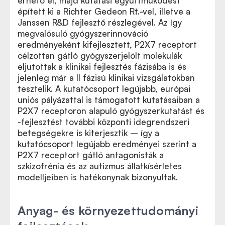
érhető el, majd kutatási együttműködést
épített ki a Richter Gedeon Rt.-vel, illetve a
Janssen R&D fejlesztő részlegével. Az így
megvalósuló gyógyszerinnováció
eredményeként kifejlesztett, P2X7 receptort
célzottan gátló gyógyszerjelölt molekulák
eljutottak a klinikai fejlesztés fázisába is és
jelenleg már a II fázisú klinikai vizsgálatokban
tesztelik. A kutatócsoport legújabb, európai
uniós pályázattal is támogatott kutatásaiban a
P2X7 receptoron alapuló gyógyszerkutatást és
-fejlesztést további központi idegrendszeri
betegségekre is kiterjesztik – így a
kutatócsoport legújabb eredményei szerint a
P2X7 receptort gátló antagonisták a
szkizofrénia és az autizmus állatkísérletes
modelljeiben is hatékonynak bizonyultak.
Anyag- és környezettudományi