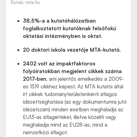
Forrás: mta.hu
38,5%-a a kutatóhálózatban
foglalkoztatott kutatóknak felsőfokú
oktatási intézményben is oktat.
20 doktori iskola vezetője MTA-kutató.
2402 volt az impaktfaktoros
folyóiratokban megjelent cikkek száma
2017-ben
, ami jelentős emelkedés a 2009-
es 1519 cikkhez képest. Az MTA kutatói által
írt cikkek tudományterületenkénti átlagos
idézettséghatása (az egy dokumentumra jutó
idézetszám) minden esetben meghaladja az
EU13-as átlagértéket, illetve közelíti vagy
meghaladja mind az EU28-as, mind a
nemzetközi átlagot.