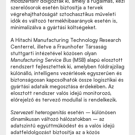
módszertant
dolgoztak ki, amely a rugalmas, kézi
szerelősorok esetén biztosítja a tervek
végrehajthatóságát sztochasztikus műveleti
idők és változó termékhibaarányok esetén is,
minimalizálva a gyártási költségeket.
A Hitachi Manufacturing Technology Research
Centerrel, illetve a Fraunhofer Társaság
stuttgarti intézetével közösen olyan
Manufacturing Service Bus
(MSB) alapú elosztott
rendszert fejlesztettek ki, amelyben földrajzilag
különálló, intelligens vezérlések egyszerűen és
biztonságosan kapcsolhatók össze logisztikai és
gyártási adataik megosztása érdekében. Az
elosztott rendszer valós idejű monitorozó,
előrejelző és tervező modullal is rendelkezik.
Szervezeti heterogenitás
esetén – különösen
dinamikusan változó hálózatokban – az
adatszintű együttműködést és a valós idejű
adatfeldolgozást biztosítja az a közös