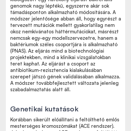
genomok nagy léptékű, egyszerre akár sok
támadásponton alkalmazható módosítására. A
módszer jelentősége abban áll, hogy egyrészt a
tervezett mutációk mellett gyakorlatilag nem
okoz nemkívánatos háttérmutációkat, másrészt
nemcsak egy-egy modellszervezetre, hanem a
baktériumok széles csoportjára is alkalmazható
(PNAS). Az eljárás mind a biotechnológiai
projektekben, mind a klinikai vizsgálatokban
teret kaphat. Az eljárást a csoport az
antibiotikum-rezisztencia kialakulásában
szerepet játszó gének validálásában alkalmazza.
A módszer továbbfejlesztett változata jelenleg
szabadalmaztatás alatt áll.
Genetikai kutatások
Korábban sikerült előállítani a feltölthető emlős
mesterséges kromoszómákat (ACE rendszer).