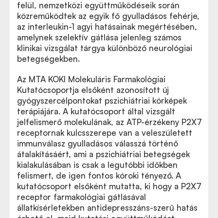
felül, nemzetközi együttműködéseik során
közreműködtek az egyik fő gyulladásos fehérje,
az interleukin-1 agyi hatásainak megértésében,
amelynek szelektív gátlása jelenleg számos
klinikai vizsgálat tárgya különböző neurológiai
betegségekben.
Az MTA KOKI Molekuláris Farmakológiai
Kutatócsoportja elsőként azonosított új
gyógyszercélpontokat pszichiátriai kórképek
terápiájára. A kutatócsoport által vizsgált
jelfelismerő molekulának, az ATP-érzékeny P2X7
receptornak kulcsszerepe van a veleszületett
immunválasz gyulladásos válasszá történő
átalakításáért, ami a pszichiátriai betegségek
kialakulásában is csak a legutóbbi időkben
felismert, de igen fontos kóroki tényező. A
kutatócsoport elsőként mutatta, ki hogy a P2X7
receptor farmakológiai gátlásával
állatkísérletekben antidepresszáns-szerű hatás