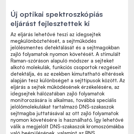
Új optikai spektroszkópiás
eljárást fejlesztettek ki
Az eljárás lehetővé teszi az idegsejtek
megkülönböztetését, a sejtműködés
jelölésmentes detektálását és a sejtmagokban
zajló folyamatok nyomon követését. A stimulált
Raman-szóráson alapuló módszer a sejteket
alkotó molekulák, funkciós csoportok rezgéseit
detektálja, és az ezekben kimutatható eltérések
alapján tesz különbséget a sejttípusok között. Az
eljárás a sejtek működésének érzékelésére, az
idegsejtek hálózatában zajló folyamatok
monitorozására is alkalmas, továbbá speciális
jelölőmolekulákat tartalmazó DNS-szakaszok
sejtmagba juttatásával az ott zajló folyamatok
nyomon követésére is használható. Így lehetővé
válik a megjelölt DNS-szakaszok kromoszómákba
való beépülésének, valamint az RNS