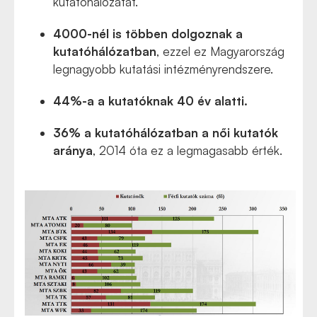
kutatóhálózatát.
4000-nél is többen dolgoznak a
kutatóhálózatban
, ezzel ez Magyarország
legnagyobb kutatási intézményrendszere.
44%-a a kutatóknak 40 év alatti.
36% a kutatóhálózatban a női kutatók
aránya
, 2014 óta ez a legmagasabb érték.