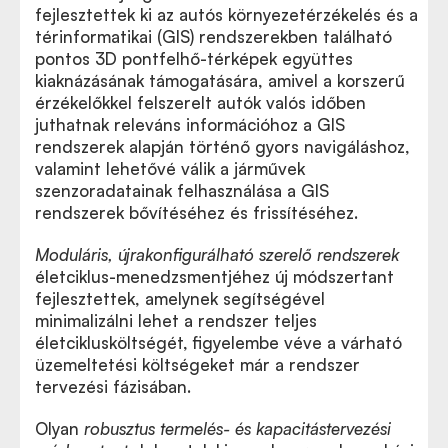
fejlesztettek ki az autós környezetérzékelés és a
térinformatikai (GIS) rendszerekben található
pontos 3D pontfelhő-térképek együttes
kiaknázásának támogatására, amivel a korszerű
érzékelőkkel felszerelt autók valós időben
juthatnak releváns információhoz a GIS
rendszerek alapján történő gyors navigáláshoz,
valamint lehetővé válik a járművek
szenzoradatainak felhasználása a GIS
rendszerek bővítéséhez és frissítéséhez.
Moduláris, újrakonfigurálható szerelő rendszerek
életciklus-menedzsmentjéhez új módszertant
fejlesztettek, amelynek segítségével
minimalizálni lehet a rendszer teljes
életciklusköltségét, figyelembe véve a várható
üzemeltetési költségeket már a rendszer
tervezési fázisában.
Olyan
robusztus termelés- és kapacitástervezési