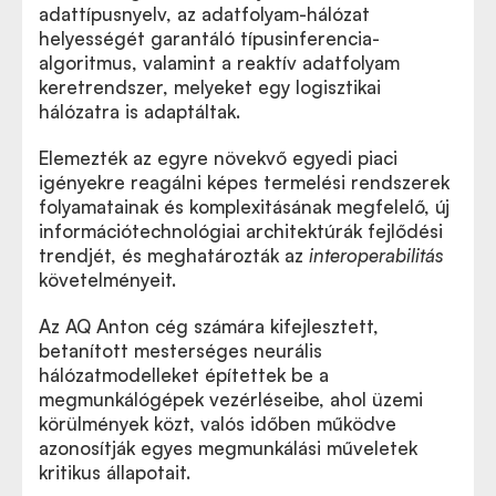
adattípusnyelv, az adatfolyam-hálózat
helyességét garantáló típusinferencia-
algoritmus, valamint a reaktív adatfolyam
keretrendszer, melyeket egy logisztikai
hálózatra is adaptáltak.
Elemezték az egyre növekvő egyedi piaci
igényekre reagálni képes termelési rendszerek
folyamatainak és komplexitásának megfelelő, új
információtechnológiai architektúrák fejlődési
trendjét, és meghatározták az
interoperabilitás
követelményeit.
Az AQ Anton cég számára kifejlesztett,
betanított mesterséges neurális
hálózatmodelleket építettek be a
megmunkálógépek vezérléseibe, ahol üzemi
körülmények közt, valós időben működve
azonosítják egyes megmunkálási műveletek
kritikus állapotait.