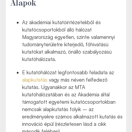
Alapok
Az akadémiai kutatóintézetekből és
kutatócsoportokból álló hálózat
Magyarország egyetlen, szinte valamennyi
tudományterületre kiterjedő, főhivatású
kutatókat alkalmazó, önálló szabályozású
kutatóhálózata.
E kutatóhálózat legfontosabb feladata az
alapkutatás
vagy más néven felfedező
kutatás. Ugyanakkor a
z MTA
kutatóhálózatában és az Akadémia által
támogatott egyetemi kutatócsoportokban
nemcsak alapkutatás folyik – az
eredményekre számos alkalmazott kutatás és
innováció épül (részletesen lásd a cikk
második felében).