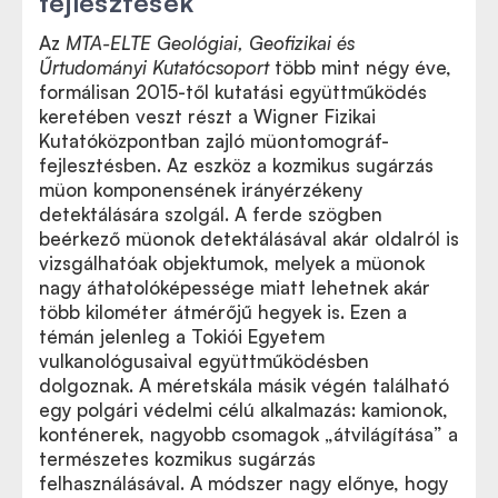
fejlesztések
Az
MTA-ELTE Geológiai, Geofizikai és
Űrtudományi Kutatócsoport
több mint négy éve,
formálisan 2015-től kutatási együttműködés
keretében veszt részt a Wigner Fizikai
Kutatóközpontban zajló müontomográf-
fejlesztésben. Az eszköz a kozmikus sugárzás
müon komponensének irányérzékeny
detektálására szolgál. A ferde szögben
beérkező müonok detektálásával akár oldalról is
vizsgálhatóak objektumok, melyek a müonok
nagy áthatolóképessége miatt lehetnek akár
több kilométer átmérőjű hegyek is. Ezen a
témán jelenleg a Tokiói Egyetem
vulkanológusaival együttműködésben
dolgoznak. A méretskála másik végén található
egy polgári védelmi célú alkalmazás: kamionok,
konténerek, nagyobb csomagok „átvilágítása” a
természetes kozmikus sugárzás
felhasználásával. A módszer nagy előnye, hogy