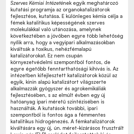
Szerves Kémiai Intézeté
nek egyik meghatározó
kutatási programja az organokatalizátorok
fejlesztése, kutatása. E különleges kémia célja a
fémek katalitikus képességének szerves
molekulákkal való utánozása, amelynek
következtében a jövőben egyre több lehetőség
nyílik arra, hogy a vegyipari alkalmazásokban
kiváltsák a toxikus, nehézfémalapú
katalizátorokat. Ez nem csupán
környezetvédelmi szempontból fontos, de
egyre égetőbb fenntarthatósági kihívás is. Az
intézetben kifejlesztett katalizátorok közül az
egyik, kinin alapú katalizátort világszerte
alkalmazzák gyógyszer és agrokemikáliák
fejlesztésében, s az elmúlt évben egy új
hatóanyag ipari méretű szintézisében is
használták. A kutatások további, ipari
szempontból is fontos ága a fémmentes
katalitikus hidrogénezés. A fémkatalizátorok
kiváltására egy új, ún. méret-kizárásos frusztrált