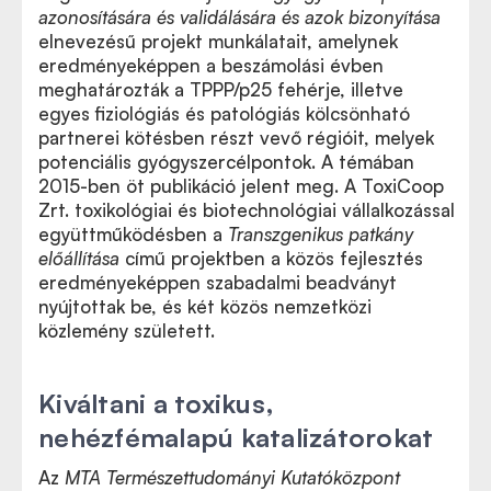
azonosítására és validálására és azok bizonyítása
elnevezésű projekt munkálatait, amelynek
eredményeképpen a beszámolási évben
meghatározták a TPPP/p25 fehérje, illetve
egyes fiziológiás és patológiás kölcsönható
partnerei kötésben részt vevő régióit, melyek
potenciális gyógyszercélpontok. A témában
2015-ben öt publikáció jelent meg. A ToxiCoop
Zrt. toxikológiai és biotechnológiai vállalkozással
együttműködésben a
Transzgenikus patkány
előállítása
című projektben a közös fejlesztés
eredményeképpen szabadalmi beadványt
nyújtottak be, és két közös nemzetközi
közlemény született.
Kiváltani a toxikus,
nehézfémalapú katalizátorokat
Az
MTA Természettudományi Kutatóközpont