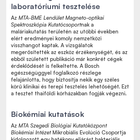
laboratóriumi tesztelése
Az
MTA-BME Lendület Magneto-optikai
Spektroszkópia Kutatócsoport
nak a
maláriakutatás területén az utóbbi években
elért eredményei komoly nemzetközi
visszhangot kaptak. A vizsgálatok
megerősítették az eszköz érzékenységét, és az
ebből született publikáció már konkrét cégek
érdeklődését is felkeltette. A Bosch
egészségüggyel foglalkozó részlege
felajánlotta, hogy biztosítja nekik egy széles
körű klinikai és terepi tesztelés lehetőségét. Ezt
a tesztet thaiföldi kórházakban fogják végezni.
Biokémiai kutatások
Az
MTA Szegedi Biológiai Kutatóközpont
Biokémiai Intézet
Mikrobiális Evolúció Csoportja
kidolgozott egy hatékony eljárást bakteriális