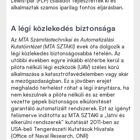
Lewis-pár (FLP) családot fejlesztettek ki és
alkalmaztak számos iparilag fontos eljárásban.
A légi közlekedés biztonsága
Az
MTA Számítástechnikai és Automatizálási
Kutatóintézet
(MTA SZTAKI)
évek óta dolgozik a
légi közlekedés biztonságosabbá tételén. Az
utóbbi években egyre inkább előtérbe kerül a
pilóta nélküli légi eszközök (UAV) széles körű
alkalmazása a katasztrófavédelemben vagy akár
a mezőgazdaságban. Ez a jövőben erejét
meghaladó terhelést róhat a légi irányításra, ha
nem készülnek a pilóta nélküli és az ember
vezette gépek biztonságos elkülönítését
garantáló automatizált rendszerek. Ezt az igényt
felismerve indította az MTA SZTAKI a „látni és
elkerülni rendszerek” kutatását 2011-ben az
USA-beli Tengerészeti Kutatások Hivatala
(Office of Naval Research, ONR)