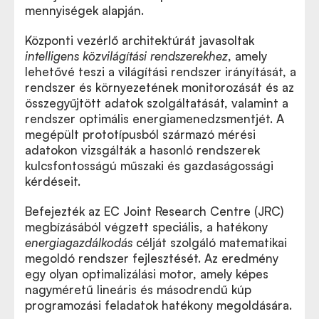
mennyiségek alapján.
Központi vezérlő architektúrát javasoltak
intelligens közvilágítási rendszerekhez
, amely
lehetővé teszi a világítási rendszer irányítását, a
rendszer és környezetének monitorozását és az
összegyűjtött adatok szolgáltatását, valamint a
rendszer optimális energiamenedzsmentjét. A
megépült prototípusból származó mérési
adatokon vizsgálták a hasonló rendszerek
kulcsfontosságú műszaki és gazdaságossági
kérdéseit.
Befejezték az EC Joint Research Centre (JRC)
megbízásából végzett speciális, a hatékony
energiagazdálkodás
célját szolgáló matematikai
megoldó rendszer fejlesztését. Az eredmény
egy olyan optimalizálási motor, amely képes
nagyméretű lineáris és másodrendű kúp
programozási feladatok hatékony megoldására.