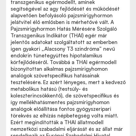
transzgenikus egérmodellt, aminek
segítségével az agy fejlődését és működését
alapvetően befolyásoló pajzsmirigyhormon
jelátvitel élő emlősben is mérhetővé vált. A
Pajzsmirigyhormon Hatás Mérésére Szolgáló
Transzgenikus Indikátor (THAI) egér már
jelentős adatokat szolgáltatott az emberben
igen gyakori „Alacsony T3 szindróma” nevű
endokrin tünetegyüttes hipotalamikus
kórfejlődéséről. Továbbá a THAI egérmodell
bizonyítottan alkalmas pajzsmirigyhomon
analógok szövetspecifikus hatásainak
tesztelésére. Ez azért lényeges, mert a kedvező
metabolikus hatású (testsúly- és
koleszterincsökkentő), de szövetspecifikus és
így mellékhatásmentes pajzsmirigyhomon
analógok előállítása fontos gyógyszeripari
törekvés az elhízás népbetegség volta miatt.
Ezért megindították a THAI állatmodell
nemzetközi szabadalmi eljárását és az állat már
rendelkezik az Európai Szabadalmi Hivatal