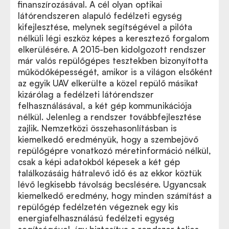
finanszírozásával. A cél olyan optikai
látórendszeren alapuló fedélzeti egység
kifejlesztése, melynek segítségével a pilóta
nélküli légi eszköz képes a keresztező forgalom
elkerülésére. A 2015-ben kidolgozott rendszer
már valós repülőgépes tesztekben bizonyította
működőképességét, amikor is a világon elsőként
az egyik UAV elkerülte a közel repülő másikat
kizárólag a fedélzeti látórendszer
felhasználásával, a két gép kommunikációja
nélkül. Jelenleg a rendszer továbbfejlesztése
zajlik. Nemzetközi összehasonlításban is
kiemelkedő eredményük, hogy a szembejövő
repülőgépre vonatkozó méretinformáció nélkül,
csak a képi adatokból képesek a két gép
találkozásáig hátralevő idő és az ekkor köztük
lévő legkisebb távolság becslésére. Ugyancsak
kiemelkedő eredmény, hogy minden számítást a
repülőgép fedélzetén végeznek egy kis
energiafelhasználású fedélzeti egység