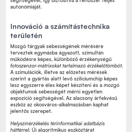
segítségével, így biztosítva a rendszer teljes
autonómiáját.
Innováció a számítástechnika
területén
Mozgó tárgyak sebességének mérésére
terveztek egymásba ágyazott, szimultán
működésre képes, különböző érzékenységű
fotoszenzor-mátrixokat tartalmazó érzékelőtömböt
.
A szimulációk, illetve az előzetes mérések
szerint a gyártás alatt levő szilíciumchip képes
lesz egyszerre éles képet készíteni és a mozgó
objektumok sebességét mérni egyetlen
expozíció segítségével. Az alacsony árfekvésű
eszköz az okosváros-alkalmazásban kaphat
jelentős szerepet.
Helyszínérzékelés térinformatikai adatbázis
háttérrel:
Új algoritmikus eszköztárat