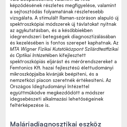
képződésének részletes megfigyelése, valamint
a sejtosztódás folyamatának részletesebb
vizsgálata. A stimulált Raman-szóráson alapuló új
spektroszkópiai módszerek új távlatokat nyitnak
az agykutatásban, és a későbbiekben
idegrendszeri betegségek diagnosztizálásában
és kezelésében is fontos szerepet kaphatnak. Az
MTA
Wigner Fizikai Kutatóközpont Szilárdtestfizikai
és Optikai Intézet
ében kifejlesztett
spektroszkópiás eljárást és mérőrendszereket a
Femtonics Kft. hazai fejlesztésű élettudományi
mikroszkópjaiba kívánják beépíteni, és a
nemzetközi piacon szeretnék értékesíteni. Az
Országos Idegtudományi Intézettel
együttműködve megkezdődött a módszer
idegsebészeti alkalmazási lehetőségeinek
feltérképezése is.
Maláriadiagnosztikai eszköz