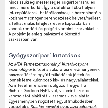
nincs szükség mesterséges sugárforrásra, és
nincs méretkorlát. Így a detektor több helyen
(pl. repülőterek, határállomások) is használható a
közismert röntgenberendezések helyett/mellett.
E felhasználás kifejlesztésére kapcsolatban
vannak rendőri és polgári védelmi szervekkel is.
A projekt jelenleg pályázati előkészítő
szakaszban van.
Gyógyszeripari kutatások
Az
MTA Természettudományi Kutatóközpont
Enzimológiai Intézet
alapkutatási eredményeinek
hasznosítására együttműködések jöttek és
jönnek létre különböző kis- és nagyvállalatokkal.
Az intézet intenzíven dolgozott együtt a
Richter Gedeon NyRt.-vel, valamint szoros
kapcsolatot alakított ki számos kisvállalattal.
Egyezményben rögzített együttműködésben
végezték a
Kutatási javaslat gyógyszercélpontok