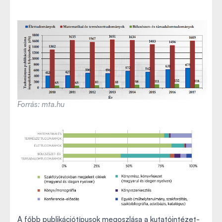
Forrás: mta.hu
A főbb publikációtípusok megoszlása a kutatóintézet-