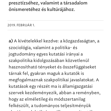
presztízséhez, valamint a társadalom
önismeretéhez és kultúrájához.
2019. FEBRUÁR 1.
A kivételekkel kezdve: a közgazdaságtan, a
a)
szociológia, valamint a politika- és
jogtudomány egyes kutatási irányai a
szakpolitika kidolgozásában közvetlenül
hasznosítható tényeket és összefüggéseket
tárnak fel, gyakran maguk a kutatók is
megfogalmaznak szakpolitikai javaslatokat. A
kutatások egy részét ma is államigazgatási
szervek kezdeményezik, abban a reményben,
hogy az elméletileg és módszertanilag
felkészült, a tudományos teljesítményük