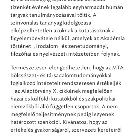
tizenkét évének legalább egyharmadát humán
tárgyak tanulmányozásával töltik. A
színvonalas tananyag kidolgozása
elképzelhetetlen azoknak a kutatásoknak a
figyelembevétele nélkül, amelyek az Akadémia
történet-, irodalom- és zenetudományi,
filozófiai és nyelvészeti intézeteiben folynak.
Természetesen elengedhetetlen, hogy az MTA
bölcsészet- és társadalomtudományokkal
foglalkozó intézeteit rendszeresen értékeljék
– az Alaptörvény X. cikkének megfelelően –
hazai és külföldi kutatókból és szakpolitikai
elemzőkből álló független csoportok. A nem
megfelelő teljesítménynek pedig legyenek
határozott szankciói. Kívánatos, hogy az
értékelés gyakoriságáról, szervezeti kereteiről