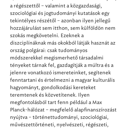
a régészettől – valamint a közgazdasági,
szociológiai és jogtudományi kutatások egy
tekintélyes részétől – azonban ilyen jellegű
hozzájárulást sem itthon, sem külföldön nem
szokás megkövetelni. Ezeknek a
diszciplínáknak más okokból látják hasznát az
ország polgárai: csak tudományos
módszerekkel megismerhető társadalmi
tényeket tárnak fel, gazdagítják a múltra és a
jelenre vonatkozó ismereteinket, segítenek
fenntartani és értelmezni a magyar kulturális
hagyományt, gondolkodási kereteket
teremtenek és közvetítenek. Ilyen
megfontolásból tart fenn például a Max
Planck-hálózat – megfelelő alapfinanszírozást
nyújtva – történettudományi, szociológiai,
művészettörténeti, nyelvészeti, régészeti,