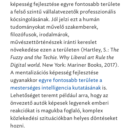
képesség fejlesztése egyre fontosabb területe
a felső szintű vállalatvezetők professzionális
kócsingolásának. Jól jelzi ezt a humán
tudományokat művelő szakemberek,
filozófusok, irodalmárok,
művészettörténészek iránti kereslet
növekedése ezen a területen (Hartley, S.: T
he
Fuzzy and the Techie. Why Liberal art Rule the
Digital world.
New York: Mariner Books, 2017).
A mentalizációs képesség fejlesztése
ugyanakkor
egyre fontosabb területe a
mesterséges intelligencia kutatásának
is.
Lehetőséget teremt például arra, hogy az
önvezető autók képesek legyenek emberi
reakciókat is magukba foglaló, komplex
közlekedési szituációkban helyes döntéseket
hozni.