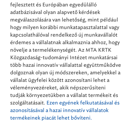
fejlesztett és Európában egyedülálló
adatbázisával olyan alapvető kérdések
megválaszolására van lehetőség, mint például
hogy milyen korábbi munkatapasztalattal vagy
kapcsolathálóval rendelkező új munkavállalót
érdemes a vállalatnak alkalmaznia ahhoz, hogy
növelje a termelékenységét. Az MTA KRTK
Közgazdaság-tudományi Intézet munkatársai
több hazai innovatív vállalattal együttműködve
dolgoznak olyan új módszereken, amelyekkel a
vállalat ügyfelei között azonosítani lehet a
véleményvezéreket, akik népszerűsíteni
tudják környezetükben a vállalat termékeit és
szolgáltatásait.
Ezen egyének felkutatásával és
azonosításával a hazai innovatív vállalatok
termékeinek piacát lehet bővíteni.