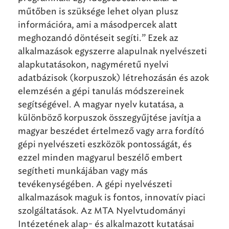
műtőben is szüksége lehet olyan plusz
információra, ami a másodpercek alatt
meghozandó döntéseit segíti.” Ezek az
alkalmazások egyszerre alapulnak nyelvészeti
alapkutatásokon, nagyméretű nyelvi
adatbázisok (korpuszok) létrehozásán és azok
elemzésén a gépi tanulás módszereinek
segítségével. A magyar nyelv kutatása, a
különböző korpuszok összegyűjtése javítja a
magyar beszédet értelmező vagy arra fordító
gépi nyelvészeti eszközök pontosságát, és
ezzel minden magyarul beszélő embert
segítheti munkájában vagy más
tevékenységében. A gépi nyelvészeti
alkalmazások maguk is fontos, innovatív piaci
szolgáltatások. Az MTA Nyelvtudományi
Intézetének alap- és alkalmazott kutatásai