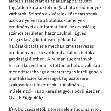
alapján szelektált és az államapparátustól
független kutatóktól megbízható eredmények
várhatók. Szintén a kivételek közé tartoznak
azok a nyelvészeti kutatások, amelyek
eredményei az informatikától az orvoslásig
számos területen hasznosulnak. Egyes
közgazdasági kutatások, például a
hálózatkutatás és a mechanizmustervezés
eredményei is közvetlenül alkalmazhatók a
gazdasági életben. A humán tudományok
haszna közvetlenül is tetten érhető a vállalati
menedzserek vagy a mesterséges intelligencia
mentalizációs képességek fejlesztésére
szakosodott filozófusok, irodalmárok,
műelemzők iránti kereslet gyors bővülésében.
(Lásd:
)
Függelék
A bölcsészettől, a történelemtudománytól,
b)