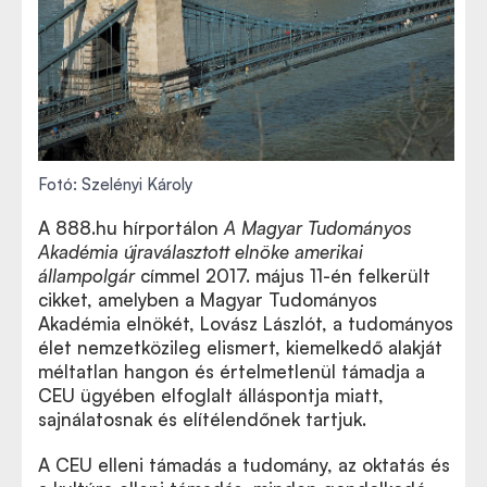
Fotó: Szelényi Károly
A 888.hu hírportálon
A Magyar Tudományos
Akadémia újraválasztott elnöke amerikai
állampolgár
címmel 2017. május 11-én felkerült
cikket, amelyben a Magyar Tudományos
Akadémia elnökét, Lovász Lászlót, a tudományos
élet nemzetközileg elismert, kiemelkedő alakját
méltatlan hangon és értelmetlenül támadja a
CEU ügyében elfoglalt álláspontja miatt,
sajnálatosnak és elítélendőnek tartjuk.
A CEU elleni támadás a tudomány, az oktatás és