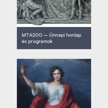
MTA200 – Ünnepi honlap
és programok