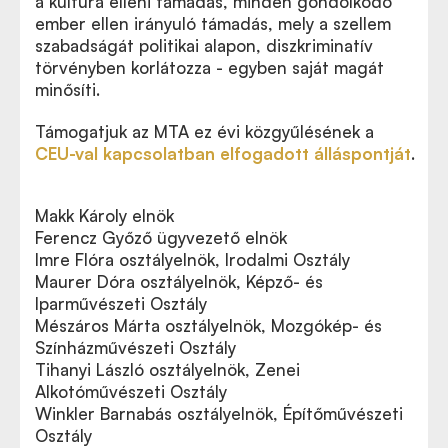
a kultúra elleni támadás, minden gondolkodó
ember ellen irányuló támadás, mely a szellem
szabadságát politikai alapon, diszkriminatív
törvényben korlátozza - egyben saját magát
minősíti.
Támogatjuk az MTA ez évi közgyűlésének a
CEU-val kapcsolatban elfogadott álláspontját
.
Makk Károly elnök
Ferencz Győző ügyvezető elnök
Imre Flóra osztályelnök, Irodalmi Osztály
Maurer Dóra osztályelnök, Képző- és
Iparművészeti Osztály
Mészáros Márta osztályelnök, Mozgókép- és
Színházművészeti Osztály
Tihanyi László osztályelnök, Zenei
Alkotóművészeti Osztály
Winkler Barnabás osztályelnök, Építőművészeti
Osztály