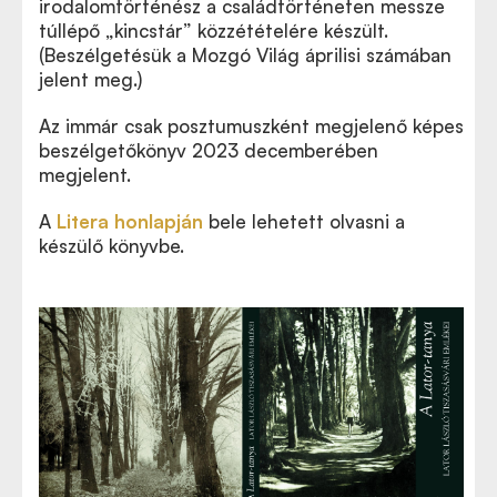
irodalomtörténész a családtörténeten messze
túllépő „kincstár” közzétételére készült.
(Beszélgetésük a Mozgó Világ áprilisi számában
jelent meg.
)
Az i
mmár csak posztumuszként megjelenő képes
beszélgetőkönyv 2023 decemberében
megjelent.
A
Litera honlapján
bele lehetett olvasni a
készülő könyvbe.