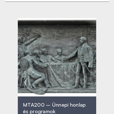
MTA200 – Ünnepi honlap
és programok