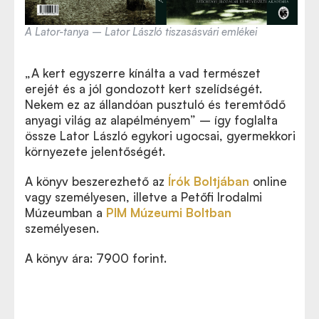
A Lator-tanya – Lator László tiszasásvári emlékei
„A kert egyszerre kínálta a vad természet
erejét és a jól gondozott kert szelídségét.
Nekem ez az állandóan pusztuló és teremtődő
anyagi világ az alapélményem” – így foglalta
össze Lator László egykori ugocsai, gyermekkori
környezete jelentőségét.
A könyv beszerezhető az
Írók Boltjában
online
vagy személyesen, illetve a Petőfi Irodalmi
Múzeumban a
PIM Múzeumi Boltban
személyesen.
A könyv ára: 7900 forint.