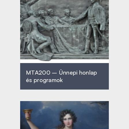
MTA200 – Ünnepi honlap
és programok