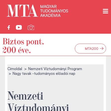
→
MTA200
Címoldal
Nemzeti Víztudományi Program
Nagy tavak -tudományos előadói nap
Nemzeti
Víztudományi