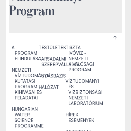
Program
A
TESTÜLETEK
TISZTA
PROGRAM
IVÓVÍZ -
ELINDULÁSA
NEMZETI
TÁRSADALMI
KIVÁLÓSÁGI
SZEREPVÁLLALÁS
PROGRAM
NEMZETI
VÍZTUDOMÁNYI
TUDÁSBÁZIS
KUTATÁSI
VÍZTUDOMÁNYI
PROGRAM
ÉS
HÁLÓZAT
KIHÍVÁSAI ÉS
VÍZBIZTONSÁGI
FELADATAI
NEMZETI
LABORATÓRIUM
HUNGARIAN
WATER
HÍREK,
SCIENCE
ESEMÉNYEK
PROGRAMME