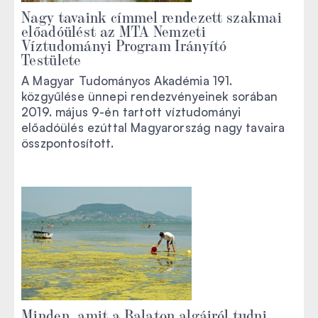
Nagy tavaink címmel rendezett szakmai
előadóülést az MTA Nemzeti
Víztudományi Program Irányító
Testülete
A Magyar Tudományos Akadémia 191.
közgyűlése ünnepi rendezvényeinek sorában
2019. május 9-én tartott víztudományi
előadóülés ezúttal Magyarország nagy tavaira
összpontosított.
Minden, amit a Balaton algáiról tudni