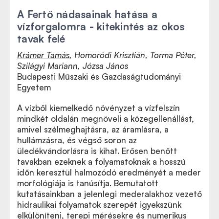
A Fertő nádasainak hatása a
vízforgalomra - kitekintés az okos
tavak felé
Krámer Tamás
, Homoródi Krisztián, Torma Péter,
Szilágyi Mariann, Józsa János
Budapesti Műszaki és Gazdaságtudományi
Egyetem
A vízből kiemelkedő növényzet a vízfelszín
mindkét oldalán megnöveli a közegellenállást,
amivel szélmeghajtásra, az áramlásra, a
hullámzásra, és végső soron az
üledékvándorlásra is kihat. Erősen benőtt
tavakban ezeknek a folyamatoknak a hosszú
időn keresztül halmozódó eredményét a meder
morfológiája is tanúsítja. Bemutatott
kutatásainkban a jelenlegi mederalakhoz vezető
hidraulikai folyamatok szerepét igyekszünk
elkülöníteni, terepi mérésekre és numerikus