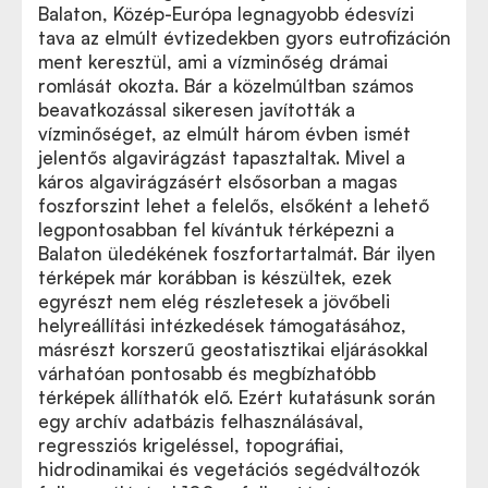
Balaton, Közép-Európa legnagyobb édesvízi
tava az elmúlt évtizedekben gyors eutrofizáción
ment keresztül, ami a vízminőség drámai
romlását okozta. Bár a közelmúltban számos
beavatkozással sikeresen javították a
vízminőséget, az elmúlt három évben ismét
jelentős algavirágzást tapasztaltak. Mivel a
káros algavirágzásért elsősorban a magas
foszforszint lehet a felelős, elsőként a lehető
legpontosabban fel kívántuk térképezni a
Balaton üledékének foszfortartalmát. Bár ilyen
térképek már korábban is készültek, ezek
egyrészt nem elég részletesek a jövőbeli
helyreállítási intézkedések támogatásához,
másrészt korszerű geostatisztikai eljárásokkal
várhatóan pontosabb és megbízhatóbb
térképek állíthatók elő. Ezért kutatásunk során
egy archív adatbázis felhasználásával,
regressziós krigeléssel, topográfiai,
hidrodinamikai és vegetációs segédváltozók