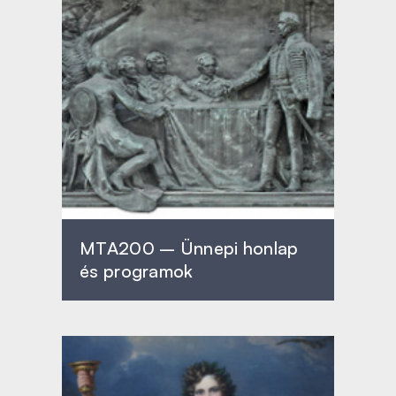
MTA200 – Ünnepi honlap
és programok