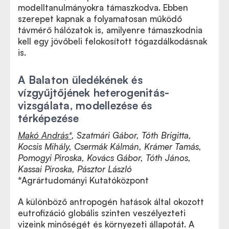
modelltanulmányokra támaszkodva. Ebben
szerepet kapnak a folyamatosan működő
távmérő hálózatok is, amilyenre támaszkodnia
kell egy jövőbeli felokosított tógazdálkodásnak
is.
A Balaton üledékének és
vízgyűjtőjének heterogenitás-
vizsgálata, modellezése és
térképezése
Makó András*
, Szatmári Gábor, Tóth Brigitta,
Kocsis Mihály, Csermák Kálmán, Krámer Tamás,
Pomogyi Piroska, Kovács Gábor, Tóth János,
Kassai Piroska, Pásztor László
*Agrártudományi Kutatóközpont
A különböző antropogén hatások által okozott
eutrofizáció globális szinten veszélyezteti
vizeink minőségét és környezeti állapotát. A