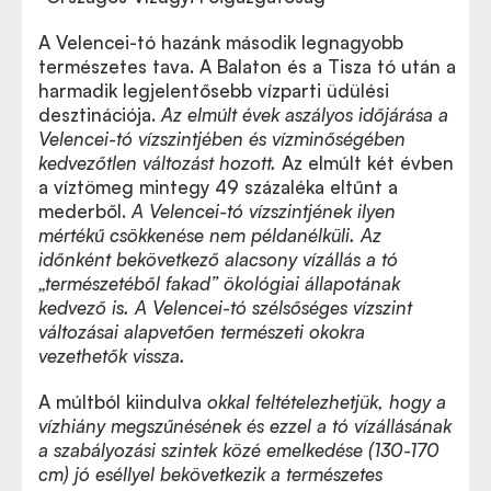
A Velencei-tó hazánk második legnagyobb
természetes tava. A Balaton és a Tisza tó után a
harmadik legjelentősebb vízparti üdülési
desztinációja.
Az elmúlt évek aszályos időjárása a
Velencei-tó vízszintjében és vízminőségében
kedvezőtlen változást hozott.
Az elmúlt két évben
a víztömeg mintegy 49 százaléka eltűnt a
mederből.
A Velencei-tó vízszintjének ilyen
mértékű csökkenése nem példanélküli.
Az
időnként bekövetkező alacsony vízállás a tó
„természetéből fakad” ökológiai állapotának
kedvező is.
A Velencei-tó szélsőséges vízszint
változásai alapvetően természeti okokra
vezethetők vissza.
A múltból kiindulva
okkal feltételezhetjük, hogy a
vízhiány megszűnésének és ezzel a tó vízállásának
a szabályozási szintek közé emelkedése (130-170
cm) jó eséllyel bekövetkezik a természetes