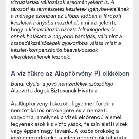
vízháztartási változások eredményeként is.
A
tározott és természetes készletek igénybevételének
a mérlege azonban az utóbbi időben a tározott
készletek irányába mozdul el,
ami azt jelenti,
hogy
a klímaváltozás okozta felmelegedés és
ennek hatására a nagyobb párolgás, valamint a
csapadékszélsőségek gyakoribbá válása miatt a
készlet-kompenzációs beavatkozások
elkerülhetetlenek lesznek
.
A víz tükre az Alaptörvény P) cikkében
Bándi Gyula
, a jövő nemzedékek szószólója
Alapvető Jogok Biztosának Hivatala
Az Alaptörvény fokozott figyelmet fordít a
nemzet közös örökségére és a nemzeti
vagyonra, amelynek a vizek elsőrendű elemei,
legyenek azok kis vízfolyások, felszín alatti vizek
vagy éppen nagy tavaink. A közös örökség a
jövő nemzedékeké, a jelen generációk feladata