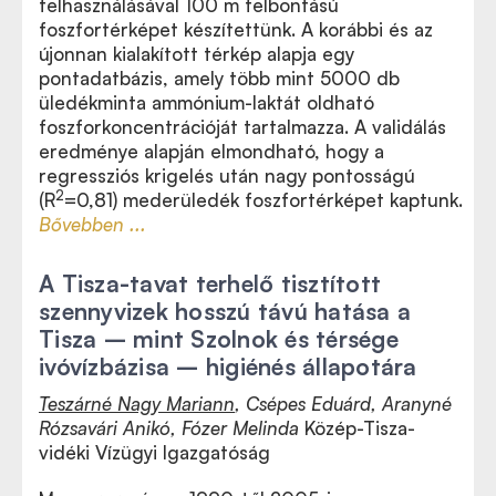
felhasználásával 100 m felbontású
foszfortérképet készítettünk. A korábbi és az
újonnan kialakított térkép alapja egy
pontadatbázis, amely több mint 5000 db
üledékminta ammónium-laktát oldható
foszforkoncentrációját tartalmazza. A validálás
eredménye alapján elmondható, hogy a
regressziós krigelés után nagy pontosságú
2
(R
=0,81) mederüledék foszfortérképet kaptunk.
Bővebben ...
A Tisza-tavat terhelő tisztított
szennyvizek hosszú távú hatása a
Tisza – mint Szolnok és térsége
ivóvízbázisa – higiénés állapotára
Teszárné Nagy Mariann
, Csépes Eduárd, Aranyné
Rózsavári Anikó, Fózer Melinda
Közép-Tisza-
vidéki Vízügyi Igazgatóság