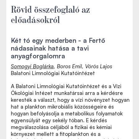
Rövid összefoglaló az
előadásokról
A részletes program és a regisztráció ide kattintva
érhető el.
Két tó egy mederben - a Fertő
nádasainak hatása a tavi
anyagforgalomra
Somogyi Boglárka
, Boros Emil, Vörös Lajos
Balatoni Limnológiai Kutatóintézet
A Balatoni Limnológiai Kutatóintézet és a Vízi
Ökológiai Intézet munkatársai arra a kérdésre
keresték a választ, hogy a vízi növényzet hogyan
hat a plankton mikrobiális közösségeire és
hogyan befolyásolja a metabolikus folyamatok
egyensúlyát egy sekély tóban. E kérdés
megválaszolása céljából a fizikai és kémiai
környezet mellett a fitoplankton és a