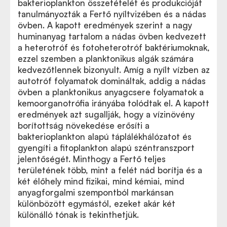
bakterioplankton összetételét és produkcióját
tanulmányozták a Fertő nyíltvizében és a nádas
övben. A kapott eredmények szerint a nagy
huminanyag tartalom a nádas övben kedvezett
a heterotróf és fotoheterotróf baktériumoknak,
ezzel szemben a planktonikus algák számára
kedvezőtlennek bizonyult. Amíg a nyílt vízben az
autotróf folyamatok domináltak, addig a nádas
övben a planktonikus anyagcsere folyamatok a
kemoorganotrófia irányába tolódtak el. A kapott
eredmények azt sugallják, hogy a vízinövény
borítottság növekedése erősíti a
bakterioplankton alapú táplálékhálózatot és
gyengíti a fitoplankton alapú széntranszport
jelentőségét. Minthogy a Fertő teljes
területének több, mint a felét nád borítja és a
két élőhely mind fizikai, mind kémiai, mind
anyagforgalmi szempontból markánsan
különbözött egymástól, ezeket akár két
különálló tónak is tekinthetjük.