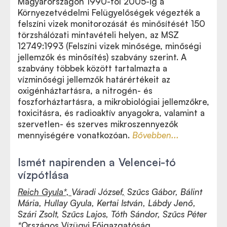
Magyarországon 1990-től 2005-ig a
Környezetvédelmi Felügyelőségek végezték a
felszíni vizek monitorozását és minősítését 150
törzshálózati mintavételi helyen, az MSZ
12749:1993 (Felszíni vizek minősége, minőségi
jellemzők és minősítés) szabvány szerint. A
szabvány többek között tartalmazta a
vízminőségi jellemzők határértékeit az
oxigénháztartásra, a nitrogén- és
foszforháztartásra, a mikrobiológiai jellemzőkre,
toxicitásra, és radioaktív anyagokra, valamint a
szervetlen- és szerves mikroszennyezők
mennyiségére vonatkozóan.
Bővebben...
Ismét napirenden a Velencei-tó
vízpótlása
Reich Gyula*,
Váradi József
,
Szűcs Gábor, Bálint
Mária, Hullay Gyula, Kertai István, Lábdy Jenő,
Szári Zsolt, Szűcs Lajos, Tóth Sándor, Szűcs Péter
*
Országos Vízügyi Főigazgatóság