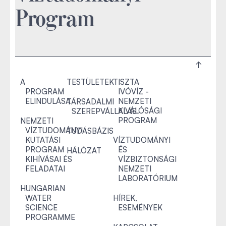
Program
A
TESTÜLETEK
TISZTA
PROGRAM
IVÓVÍZ -
ELINDULÁSA
NEMZETI
TÁRSADALMI
KIVÁLÓSÁGI
SZEREPVÁLLALÁS
PROGRAM
NEMZETI
VÍZTUDOMÁNYI
TUDÁSBÁZIS
KUTATÁSI
VÍZTUDOMÁNYI
PROGRAM
ÉS
HÁLÓZAT
KIHÍVÁSAI ÉS
VÍZBIZTONSÁGI
FELADATAI
NEMZETI
LABORATÓRIUM
HUNGARIAN
WATER
HÍREK,
SCIENCE
ESEMÉNYEK
PROGRAMME