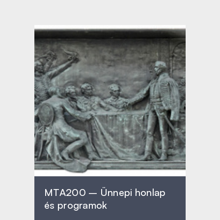
MTA200 – Ünnepi honlap
és programok