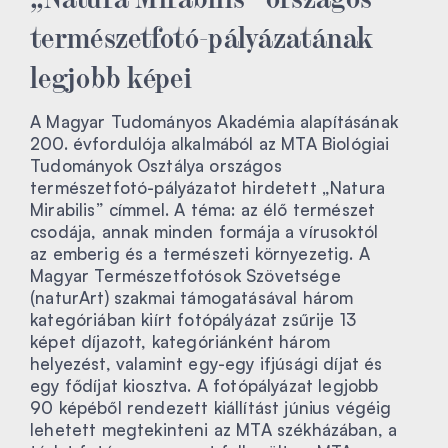
természetfotó-pályázatának
legjobb képei
A Magyar Tudományos Akadémia alapításának
200. évfordulója alkalmából az MTA Biológiai
Tudományok Osztálya országos
természetfotó-pályázatot hirdetett „Natura
Mirabilis” címmel. A téma: az élő természet
csodája, annak minden formája a vírusoktól
az emberig és a természeti környezetig. A
Magyar Természetfotósok Szövetsége
(naturArt) szakmai támogatásával három
kategóriában kiírt fotópályázat zsűrije 13
képet díjazott, kategóriánként három
helyezést, valamint egy-egy ifjúsági díjat és
egy fődíjat kiosztva. A fotópályázat legjobb
90 képéből rendezett kiállítást június végéig
lehetett megtekinteni az MTA székházában, a