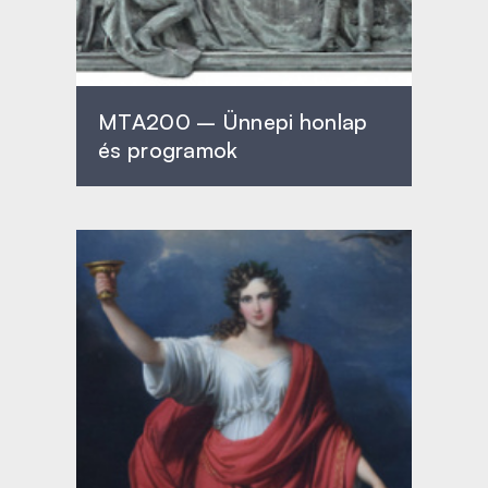
MTA200 – Ünnepi honlap
és programok