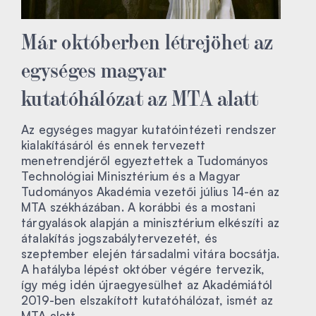
Már októberben létrejöhet az
egységes magyar
kutatóhálózat az MTA alatt
Az egységes magyar kutatóintézeti rendszer
kialakításáról és ennek tervezett
menetrendjéről egyeztettek a Tudományos
Technológiai Minisztérium és a Magyar
Tudományos Akadémia vezetői július 14-én az
MTA székházában. A korábbi és a mostani
tárgyalások alapján a minisztérium elkészíti az
átalakítás jogszabálytervezetét, és
szeptember elején társadalmi vitára bocsátja.
A hatályba lépést október végére tervezik,
így még idén újraegyesülhet az Akadémiától
2019-ben elszakított kutatóhálózat, ismét az
MTA alatt.