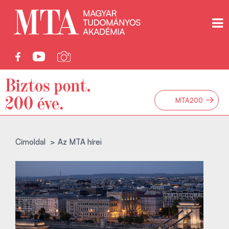
→
MTA200
Címoldal
Az MTA hírei