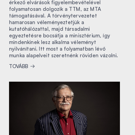
érkező elvárások figyelembevételével
folyamatosan dolgozik a TTM, az MTA
támogatásával. A törvénytervezetet
hamarosan véleményeztetjük a
kutatóhálózattal, majd társadalmi
egyeztetésre bocsátja a minisztérium, így
mindenkinek lesz alkalma véleményt
nyilvánítani. Itt most a folyamatban lévő
munka alapelveit szeretnénk röviden vázolni.
TOVÁBB