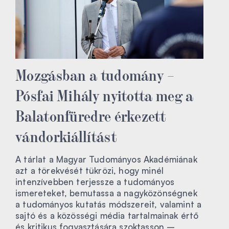
Mozgásban a tudomány –
Pósfai Mihály nyitotta meg a
Balatonfüredre érkezett
vándorkiállítást
A tárlat a Magyar Tudományos Akadémiának
azt a törekvését tükrözi, hogy minél
intenzívebben terjessze a tudományos
ismereteket, bemutassa a nagyközönségnek
a tudományos kutatás módszereit, valamint a
sajtó és a közösségi média tartalmainak értő
és kritikus fogyasztására szoktasson –