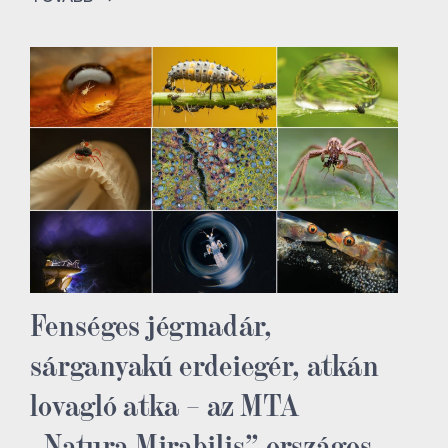
Fenséges jégmadár,
sárganyakú erdeiegér, atkán
lovagló atka – az MTA
„Natura Mirabilis” országos