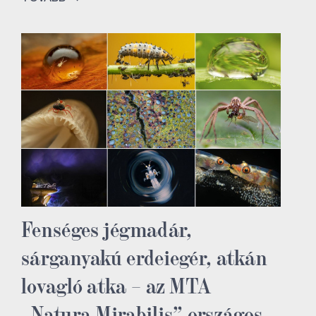
Fenséges jégmadár,
sárganyakú erdeiegér, atkán
lovagló atka – az MTA
„Natura Mirabilis” országos