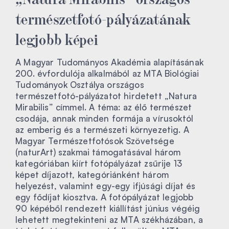
természetfotó-pályázatának
legjobb képei
A Magyar Tudományos Akadémia alapításának
200. évfordulója alkalmából az MTA Biológiai
Tudományok Osztálya országos
természetfotó-pályázatot hirdetett „Natura
Mirabilis” címmel. A téma: az élő természet
csodája, annak minden formája a vírusoktól
az emberig és a természeti környezetig. A
Magyar Természetfotósok Szövetsége
(naturArt) szakmai támogatásával három
kategóriában kiírt fotópályázat zsűrije 13
képet díjazott, kategóriánként három
helyezést, valamint egy-egy ifjúsági díjat és
egy fődíjat kiosztva. A fotópályázat legjobb
90 képéből rendezett kiállítást június végéig
lehetett megtekinteni az MTA székházában, a