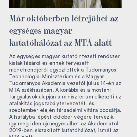
Már októberben létrejöhet az
egységes magyar
kutatóhálózat az MTA alatt
Az egységes magyar kutatóintézeti rendszer
kialakításáról és ennek tervezett
menetrendjéről egyeztettek a Tudományos
Technológiai Minisztérium és a Magyar
Tudományos Akadémia vezetői július 14-én az
MTA székházában. A korábbi és a mostani
tárgyalások alapján a minisztérium elkészíti az
átalakítás jogszabálytervezetét, és
szeptember elején társadalmi vitára bocsátja.
A hatályba lépést október végére tervezik,
így még idén újraegyesülhet az Akadémiától
2019-ben elszakított kutatóhálózat, ismét az
MTA alatt.