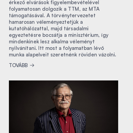
érkező elvárások figyelembevételével
folyamatosan dolgozik a TTM, az MTA
támogatásával. A törvénytervezetet
hamarosan véleményeztetjük a
kutatóhálózattal, majd társadalmi
egyeztetésre bocsátja a minisztérium, így
mindenkinek lesz alkalma véleményt
nyilvánítani. Itt most a folyamatban lévő
munka alapelveit szeretnénk röviden vázolni.
TOVÁBB