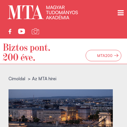
→
MTA200
Címoldal
Az MTA hírei