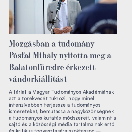
Mozgásban a tudomány –
Pósfai Mihály nyitotta meg a
Balatonfüredre érkezett
vándorkiállítást
A tárlat a Magyar Tudományos Akadémiának
azt a törekvését tükrözi, hogy minél
intenzívebben terjessze a tudományos
ismereteket, bemutassa a nagyközönségnek
a tudományos kutatás módszereit, valamint a
sajtó és a közösségi média tartalmainak értő
és kritikus fogyasztására szoktasson –