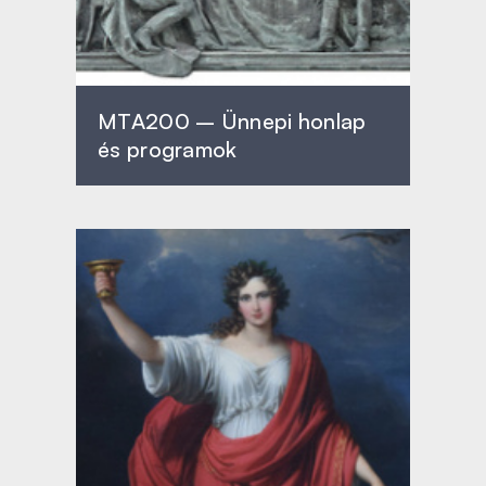
MTA200 – Ünnepi honlap
és programok