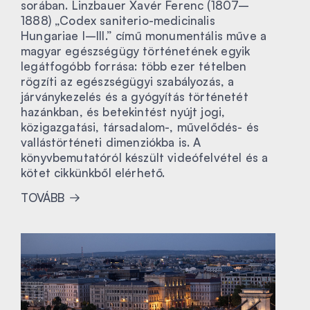
sorában. Linzbauer Xavér Ferenc (1807–
1888) „Codex saniterio-medicinalis
Hungariae I–III.” című monumentális műve a
magyar egészségügy történetének egyik
legátfogóbb forrása: több ezer tételben
rögzíti az egészségügyi szabályozás, a
járványkezelés és a gyógyítás történetét
hazánkban, és betekintést nyújt jogi,
közigazgatási, társadalom-, művelődés- és
vallástörténeti dimenziókba is. A
könyvbemutatóról készült videófelvétel és a
kötet cikkünkből elérhető.
TOVÁBB