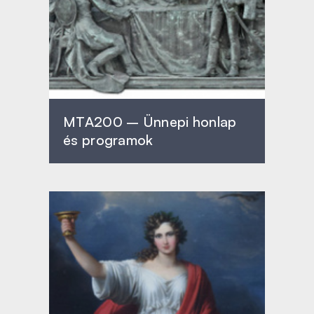
MTA200 – Ünnepi honlap
és programok