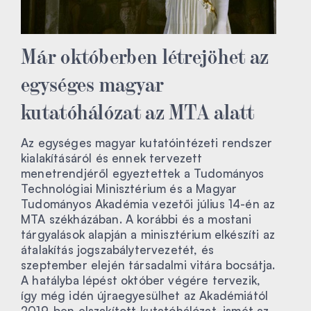
Már októberben létrejöhet az
egységes magyar
kutatóhálózat az MTA alatt
Az egységes magyar kutatóintézeti rendszer
kialakításáról és ennek tervezett
menetrendjéről egyeztettek a Tudományos
Technológiai Minisztérium és a Magyar
Tudományos Akadémia vezetői július 14-én az
MTA székházában. A korábbi és a mostani
tárgyalások alapján a minisztérium elkészíti az
átalakítás jogszabálytervezetét, és
szeptember elején társadalmi vitára bocsátja.
A hatályba lépést október végére tervezik,
így még idén újraegyesülhet az Akadémiától
2019-ben elszakított kutatóhálózat, ismét az