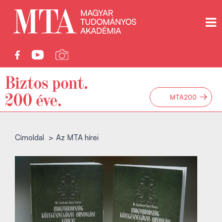
→
MTA200
Címoldal
Az MTA hírei