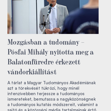
Mozgásban a tudomány –
Pósfai Mihály nyitotta meg a
Balatonfüredre érkezett
vándorkiállítást
A tárlat a Magyar Tudományos Akadémiának
azt a törekvését tükrözi, hogy minél
intenzívebben terjessze a tudományos
ismereteket, bemutassa a nagyközönségnek
a tudományos kutatás módszereit, valamint a
sajtó és a közösségi média tartalmainak értő