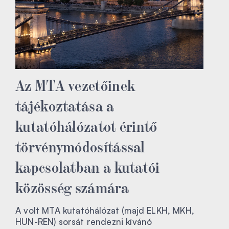
Az MTA vezetőinek
tájékoztatása a
kutatóhálózatot érintő
törvénymódosítással
kapcsolatban a kutatói
közösség számára
A volt MTA kutatóhálózat (majd ELKH, MKH,
HUN-REN) sorsát rendezni kívánó