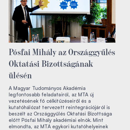
Pósfai Mihály az Országgyűlés
Oktatási Bizottságának
ülésén
A Magyar Tudományos Akadémia
legfontosabb feladatairól, az MTA új
vezetésének fő célkitűzéseiről és a
kutatóhálózat tervezett reintegrációjáról is
beszélt az Országgyűlés Oktatási Bizottsága
előtt Pósfai Mihály akadémiai elnök. Mint
elmondta, az MTA egykori kutatóhelyeinek