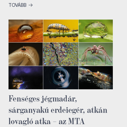
TOVÁBB
Fenséges jégmadár,
sárganyakú erdeiegér, atkán
lovagló atka – az MTA