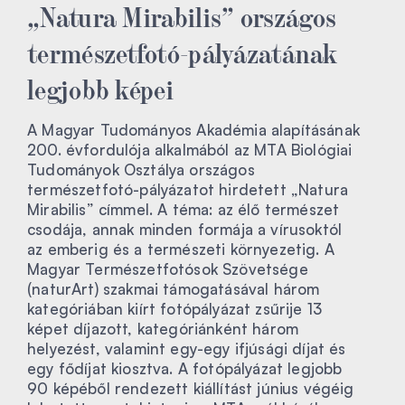
„Natura Mirabilis” országos
természetfotó-pályázatának
legjobb képei
A Magyar Tudományos Akadémia alapításának
200. évfordulója alkalmából az MTA Biológiai
Tudományok Osztálya országos
természetfotó-pályázatot hirdetett „Natura
Mirabilis” címmel. A téma: az élő természet
csodája, annak minden formája a vírusoktól
az emberig és a természeti környezetig. A
Magyar Természetfotósok Szövetsége
(naturArt) szakmai támogatásával három
kategóriában kiírt fotópályázat zsűrije 13
képet díjazott, kategóriánként három
helyezést, valamint egy-egy ifjúsági díjat és
egy fődíjat kiosztva. A fotópályázat legjobb
90 képéből rendezett kiállítást június végéig