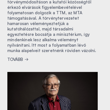
törvénymódosításon a kutatói közösségtől
érkező elvárások figyelembevételével
folyamatosan dolgozik a TTM, az MTA
támogatásával. A törvénytervezetet
hamarosan véleményeztetjük a
kutatóhálózattal, majd társadalmi
egyeztetésre bocsátja a minisztérium, így
mindenkinek lesz alkalma véleményt
nyilvánítani. Itt most a folyamatban lévő
munka alapelveit szeretnénk röviden vázolni.
TOVÁBB