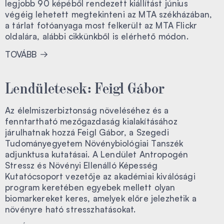
legjobb 90 képéből rendezett kiállítást június
végéig lehetett megtekinteni az MTA székházában,
a tárlat fotóanyaga most felkerült az MTA Flickr
oldalára, alábbi cikkünkből is elérhető módon.
TOVÁBB
Lendületesek: Feigl Gábor
Az élelmiszerbiztonság növeléséhez és a
fenntartható mezőgazdaság kialakításához
járulhatnak hozzá Feigl Gábor, a Szegedi
Tudományegyetem Növénybiológiai Tanszék
adjunktusa kutatásai. A Lendület Antropogén
Stressz és Növényi Ellenálló Képesség
Kutatócsoport vezetője az akadémiai kiválósági
program keretében egyebek mellett olyan
biomarkereket keres, amelyek előre jelezhetik a
növényre ható stresszhatásokat.