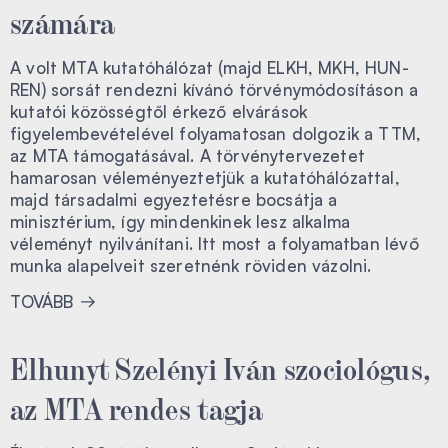
számára
A volt MTA kutatóhálózat (majd ELKH, MKH, HUN-
REN) sorsát rendezni kívánó törvénymódosításon a
kutatói közösségtől érkező elvárások
figyelembevételével folyamatosan dolgozik a TTM,
az MTA támogatásával. A törvénytervezetet
hamarosan véleményeztetjük a kutatóhálózattal,
majd társadalmi egyeztetésre bocsátja a
minisztérium, így mindenkinek lesz alkalma
véleményt nyilvánítani. Itt most a folyamatban lévő
munka alapelveit szeretnénk röviden vázolni.
TOVÁBB
Elhunyt Szelényi Iván szociológus,
az MTA rendes tagja