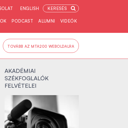
SOLAT
ENGLISH
KERESÉS
TOK
PODCAST
ALUMNI
VIDEÓK
TOVÁBB AZ MTA200 WEBOLDALRA
AKADÉMIAI
SZÉKFOGLALÓK
FELVÉTELEI