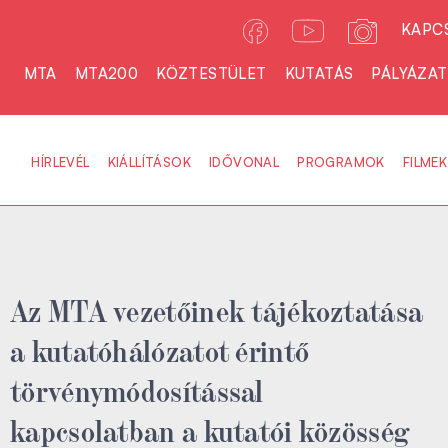
KAPC
MTA
MTA200
KÖZTESTÜLET
KUTATÁS
PÁLYÁZA
HÍRLEVÉL
KIÁLLÍTÁSOK
IDŐVONAL
PROGRAMOK
FILMEK
Az MTA vezetőinek tájékoztatása
a kutatóhálózatot érintő
törvénymódosítással
kapcsolatban a kutatói közösség