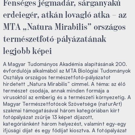
Fenséges jégmadár, sárganyakú
erdeiegér, atkán lovagló atka – az
MTA „Natura Mirabilis” országos
természetfotó-pályázatának
legjobb képei
A Magyar Tudományos Akadémia alapításának 200.
évfordulója alkalmából az MTA Biológiai Tudományok
Osztálya országos természetfotó-pályázatot
hirdetett „Natura Mirabilis” címmel. A téma: az élő
természet csodája, annak minden formája a
vírusoktól az emberig és a természeti környezetig. A
Magyar Természetfotósok Szövetsége (naturArt)
szakmai támogatásával három kategóriában kiírt
fotópályázat zsűrije 13 képet díjazott,
kategóriánként három helyezést, valamint egy-egy
ifjúsági díjat és egy fődíjat kiosztva. A fotópályázat