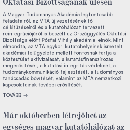
Oktatási Bizottságának ülésén
A Magyar Tudományos Akadémia legfontosabb
feladatairól, az MTA új vezetésének fő
célkitűzéseiről és a kutatóhálózat tervezett
reintegrációjáról is beszélt az Országgyűlés Oktatási
Bizottsága előtt Pósfai Mihály akadémiai elnök. Mint
elmondta, az MTA egykori kutatóhelyeinek ismételt
akadémiai felügyelete mellett fontosnak tartja a
köztestület aktivizálását, a kutatásfinanszírozás
megerősítését, a kutatási integritás védelmét, a
tudománykommunikáció fejlesztését, a tudományos
tanácsadás bővítését, valamint az MTA nemzetközi
kapcsolatainak további erősítését.
TOVÁBB
Már októberben létrejöhet az
egységes magyar kutatóhálózat az