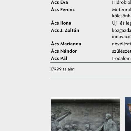
Hidrobio
Ács Éva
Meteoroló
Ács Ferenc
kölcsönh
Új- és l
Ács Ilona
közgazda
Ács J. Zoltán
innováció
nevelést
Ács Marianna
szülésze
Ács Nándor
Irodalom
Ács Pál
17999 találat