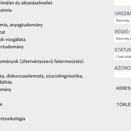
lmélet és oktatáselmélet
kémia
ORSZÁ
émia, anyagtudomány
RÉGIÓ:
szat
ok vizsgálata
ertudomány
STÁTUS
ományok (ültetvényszerű fatermesztés)
AZONO
a, diskurzuselemzés, szociolingvisztika,
alitás
omány
a
ttoxikológia