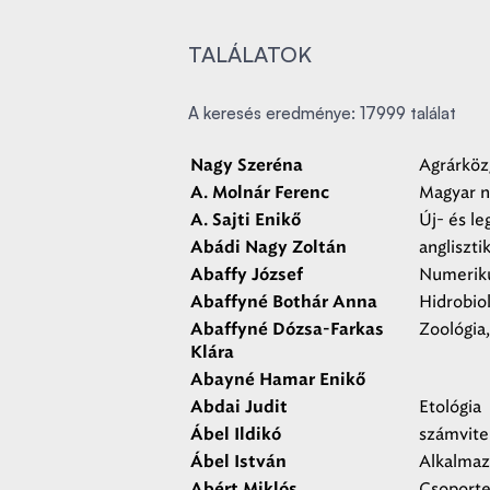
TALÁLATOK
A keresés eredménye: 17999 találat
Agrárköz
Nagy Szeréna
Magyar ny
A. Molnár Ferenc
Új- és l
A. Sajti Enikő
angliszti
Abádi Nagy Zoltán
Numerik
Abaffy József
Hidrobio
Abaffyné Bothár Anna
Zoológia,
Abaffyné Dózsa-Farkas
Klára
Abayné Hamar Enikő
Etológia
Abdai Judit
számvite
Ábel Ildikó
Alkalmaz
Ábel István
Csoporte
Abért Miklós