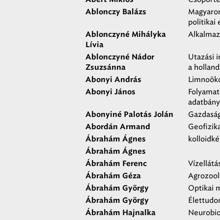
Magyaror
Ablonczy Balázs
politika
Alkalmaz
Ablonczyné Mihályka
Lívia
Utazási 
Ablonczyné Nádor
a hollan
Zsuzsánna
Limnoöko
Abonyi András
Folyamat
Abonyi János
adatbány
Gazdaság
Abonyiné Palotás Jolán
Geofizik
Abordán Armand
kolloidk
Ábrahám Ágnes
Ábrahám Ágnes
Vízellát
Ábrahám Ferenc
Agrozool
Ábrahám Géza
Optikai 
Ábrahám György
Élettud
Ábrahám György
Neurobio
Ábrahám Hajnalka