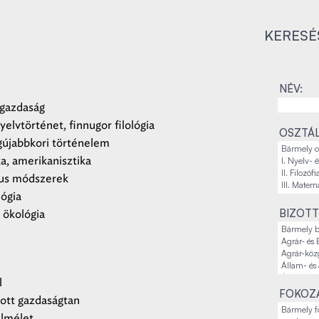
KERESÉ
NÉV:
gazdaság
elvtörténet, finnugor filológia
OSZTÁL
egújabbkori történelem
ka, amerikanisztika
us módszerek
lógia
BIZOTT
 ökológia
l
FOKOZA
ott gazdaságtan
lmélet