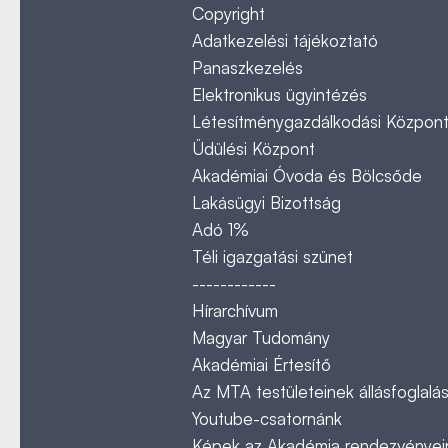
Copyright
Adatkezelési tájékoztató
Panaszkezelés
Elektronikus ügyintézés
Létesítménygazdálkodási Közpon
Üdülési Központ
Akadémiai Óvoda és Bölcsőde
Lakásügyi Bizottság
Adó 1%
Téli igazgatási szünet
------------
Hírarchívum
Magyar Tudomány
Akadémiai Értesítő
Az MTA testületeinek állásfoglalás
Youtube-csatornánk
Képek az Akadémia rendezvényeir