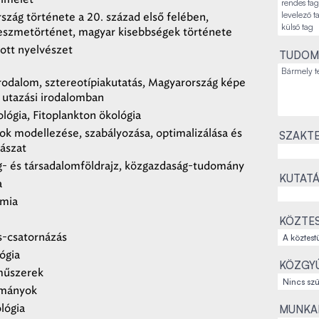
szág története a 20. század első felében,
i eszmetörténet, magyar kisebbségek története
ott nyelvészet
TUDOM
irodalom, sztereotípiakutatás, Magyarország képe
d utazási irodalomban
lógia, Fitoplankton ökológia
ok modellezése, szabályozása, optimalizálása és
SZAKTE
ászat
- és társadalomföldrajz, közgazdaság-tudomány
KUTATÁ
a
émia
KÖZTES
ás-csatornázás
ógia
KÖZGYŰ
műszerek
ományok
lógia
MUNKAH