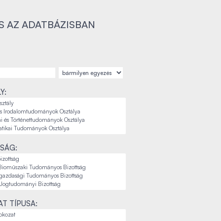
S AZ ADATBÁZISBAN
Y:
SÁG:
T TÍPUSA: