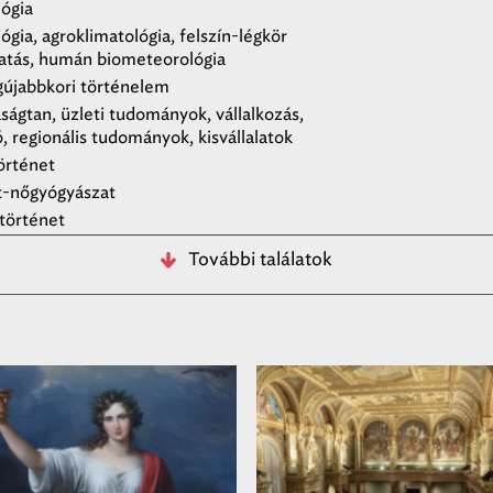
lógia
gia, agroklimatológia, felszín-légkör
atás, humán biometeorológia
egújabbkori történelem
ságtan, üzleti tudományok, vállalkozás,
, regionális tudományok, kisvállalatok
örténet
t-nőgyógyászat
történet
További találatok