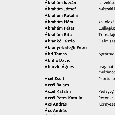
Nevelése
Ábrahám István
Műszaki 
Ábrahám József
Ábrahám Katalin
kolloidk
Ábrahám Nóra
Csillagá
Ábrahám Péter
Tripszfaj
Ábrahám Rita
Élelmisz
Abrankó László
Ábrányi-Balogh Péter
Agrártud
Ábri Tamás
Abriha Dávid
pragmatik
Abuczki Ágnes
multimod
ókortud
Acél Zsolt
Aczél Balázs
Pedagógi
Aczél Katalin
Retorika
Aczél Petra Katalin
Környeze
Ács András
Ács András