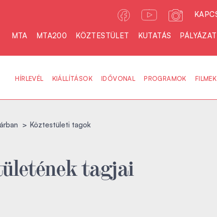
KAPC
MTA
MTA200
KÖZTESTÜLET
KUTATÁS
PÁLYÁZA
HÍRLEVÉL
KIÁLLÍTÁSOK
IDŐVONAL
PROGRAMOK
FILMEK
árban
Köztestületi tagok
ületének tagjai