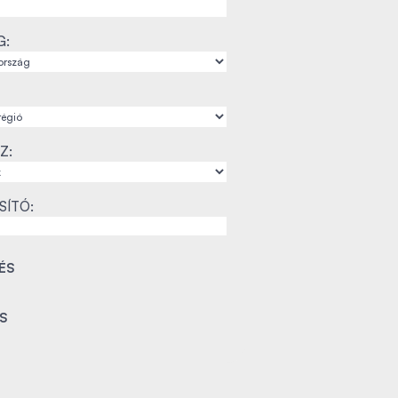
G:
Z:
SÍTÓ: