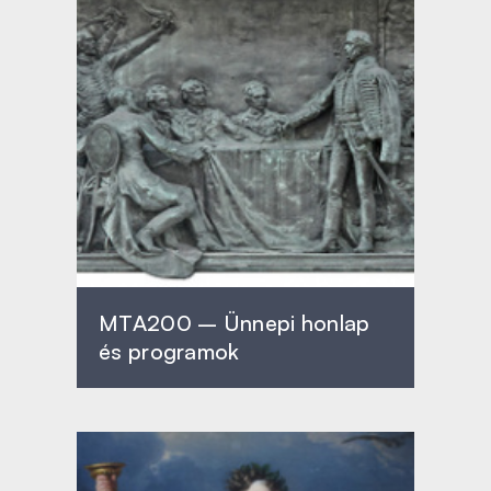
MTA200 – Ünnepi honlap
és programok