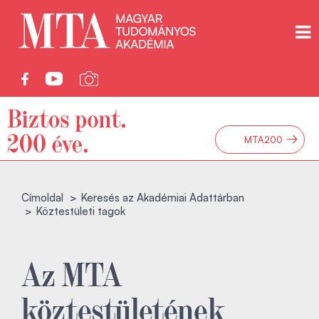
→
MTA200
Címoldal
Keresés az Akadémiai Adattárban
Köztestületi tagok
Az MTA
köztestületének