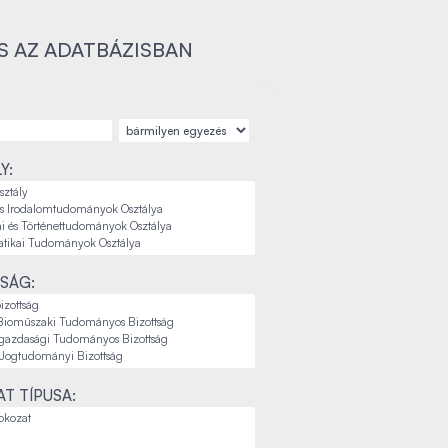
S AZ ADATBÁZISBAN
Y:
SÁG:
T TÍPUSA: