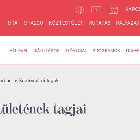
KAPC
MTA
MTA200
KÖZTESTÜLET
KUTATÁS
PÁLYÁZA
HÍRLEVÉL
KIÁLLÍTÁSOK
IDŐVONAL
PROGRAMOK
FILMEK
árban
Köztestületi tagok
ületének tagjai