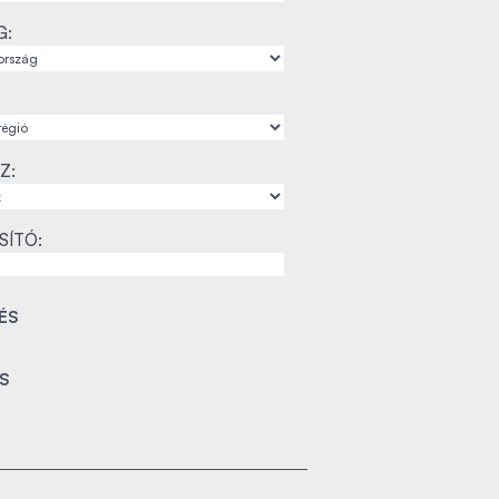
G:
Z:
SÍTÓ: