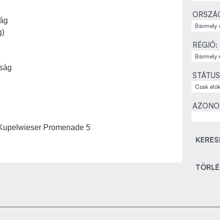
ORSZÁ
ság
g)
RÉGIÓ:
aság
STÁTUS
AZONO
 Kupelwieser Promenade 5