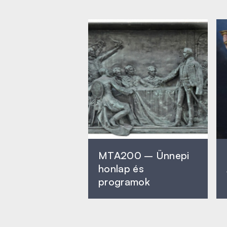
MTA200 – Ünnepi
honlap és
programok