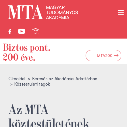
→
MTA200
Címoldal
Keresés az Akadémiai Adattárban
Köztestületi tagok
Az MTA
köztestületének