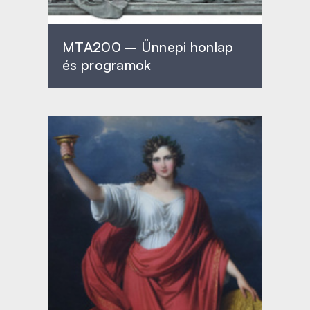
MTA200 – Ünnepi honlap
és programok