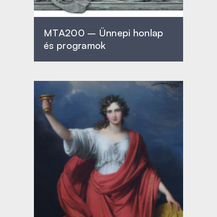
MTA200 – Ünnepi honlap
és programok