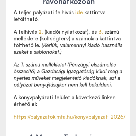
ravonatkozóan
A teljes pályázati felhívás
ide
kattintva
letölthető.
A felhívás
2.
(kiadói nyilatkozat), és
3
.
számú
melléklete (költségterv) a számokra kattintva
tölthető le.
(Kérjük, valamennyi kiadó használja
ezeket a sablonokat.)
Az 1. számú mellékletet (Pénzügyi elszámolás
összesítő) a Gazdasági Igazgatóság küldi meg a
nyertes műveket megjelentető kiadóknak, azt a
pályázat benyújtásajkor nem kell beküldeni.
A könyvpályázati felület a következő linken
érhető el:
https://palyazatok.mta.hu/konyvpalyazat_2026/