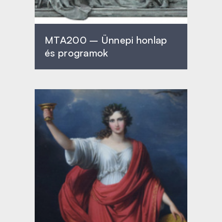
MTA200 – Ünnepi honlap
és programok