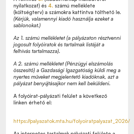
nyilatkozat)
és
4.
számú melléklete
(költségterv) a számokra kattintva tölthető le.
(
Kérjük, valamennyi kiadó használja ezeket a
sablonokat.
)
Az 1. számú mellékletet (a pályázaton résztvenni
jogosult folyóiratok és tartalmak listáját a
felhívás tartalmazza).
A 2. számú mellékletet (Pénzügyi elszámolás
összesítő) a Gazdasági Igazgatóság küldi meg a
nyertes műveket megjelentető kiadóknak, azt a
pályázat benyújtásajkor nem kell beküldeni.
A folyóirat-pályázati felület a következő
linken érhető el:
https://palyazatok.mta.hu/folyoiratpalyazat_2026/
Az internetes tartalmak pályázati felülete a