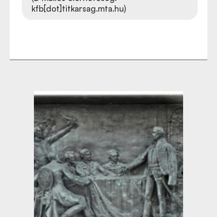
kfb[dot]titkarsag.mta.hu)