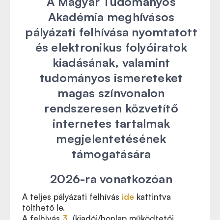
A
Magyar Tudományos
Akadémia
meghívásos
pályázati felhívása
nyomtatott
és elektronikus folyóiratok
kiadásának,
valamint
tudományos ismereteket
magas színvonalon
rendszeresen közvetítő
internetes tartalmak
megjelentetésének
támogatására
2026-ra vonatkozóan
A teljes pályázati felhívás
ide
kattintva
tölthető le.
A felhívás
3.
(kiadói/honlap működtetői