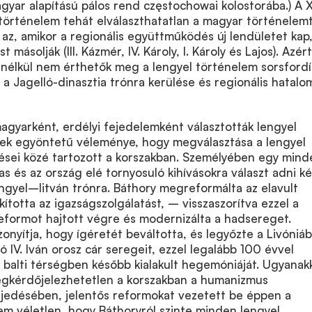
yar alapítású pálos rend częstochowai kolostorába.) A 
 történelem tehát elválaszthatatlan a magyar történelemt
 az, amikor a regionális együttműködés új lendületet kap
másolják (III. Kázmér, IV. Károly, I. Károly és Lajos). Azért
e nélkül nem érthetők meg a lengyel történelem sorsfordí
 a Jagelló-dinasztia trónra kerülése és regionális hatal
magyarként, erdélyi fejedelemként választották lengyel
szek egyöntetű véleménye, hogy megválasztása a lengyel
ései közé tartozott a korszakban. Személyében egy mind
s és az ország elé tornyosuló kihívásokra választ adni k
engyel–litván trónra. Báthory megreformálta az elavult
ította az igazságszolgálatást, – visszaszorítva ezzel a
eformot hajtott végre és modernizálta a hadsereget.
zonyítja, hogy ígéretét beváltotta, és legyőzte a Livóniá
 IV. Iván orosz cár seregeit, ezzel legalább 100 évvel
 balti térségben később kialakult hegemóniáját. Ugyanak
gkérdőjelezhetetlen a korszakban a humanizmus
rjedésében, jelentős reformokat vezetett be éppen a
em véletlen, hogy Báthoryról szinte minden lengyel