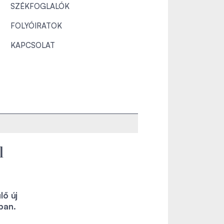
SZÉKFOGLALÓK
FOLYÓIRATOK
KAPCSOLAT
l
lő új
ban.