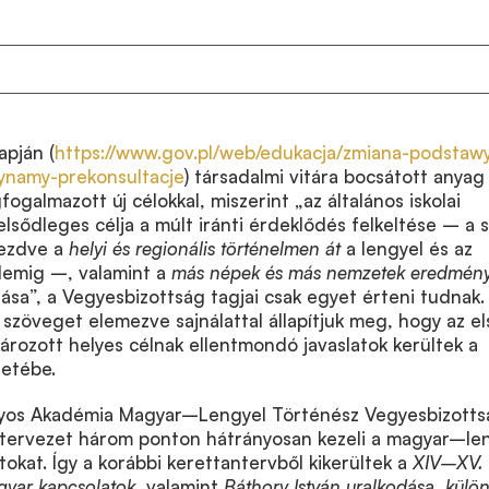
apján (
https://www.gov.pl/web/edukacja/zmiana-podstaw
ynamy-prekonsultacje
) társadalmi vitára bocsátott anyag
galmazott új célokkal, miszerint „az általános iskolai
lsődleges célja a múlt iránti érdeklődés felkeltése – a s
kezdve a
helyi és regionális történelmen át
a lengyel és az
lemig –, valamint a
más népek és más nemzetek eredmény
tása”, a Vegyesbizottság tagjai csak egyet érteni tudnak.
 szöveget elemezve sajnálattal állapítjuk meg, hogy az el
ozott helyes célnak ellentmondó javaslatok kerültek a
zetébe.
os Akadémia Magyar–Lengyel Történész Vegyesbizotts
j tervezet három ponton hátrányosan kezeli a magyar–le
tokat. Így a korábbi kerettantervből kikerültek a
XIV–XV.
gyar kapcsolatok
, valamint
Báthory István uralkodása, külö