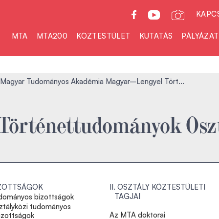
KAPC
MTA
MTA200
KÖZTESTÜLET
KUTATÁS
PÁLYÁZA
 Magyar Tudományos Akadémia Magyar–Lengyel Tört...
és Történettudományok Osz
ZOTTSÁGOK
II. OSZTÁLY KÖZTESTÜLETI
TAGJAI
dományos bizottságok
ztályközi tudományos
Az MTA doktorai
izottságok