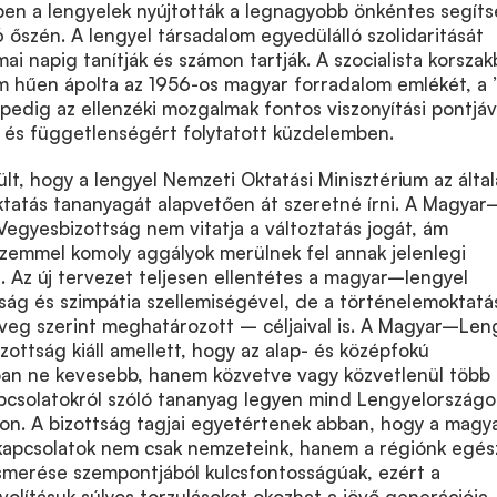
pen a lengyelek nyújtották a legnagyobb önkéntes segít
őszén. A lengyel társadalom egyedülálló szolidaritását
i napig tanítják és számon tartják. A szocialista korsza
om hűen ápolta az 1956-os magyar forradalom emlékét, a 
pedig az ellenzéki mozgalmak fontos viszonyítási pontjá
t és függetlenségért folytatott küzdelemben.
ült, hogy a lengyel Nemzeti Oktatási Minisztérium az álta
ktatás tananyagát alapvetően át szeretné írni. A Magyar
egyesbizottság nem vitatja a változtatás jogát, ám
szemmel komoly aggályok merülnek fel annak jelenlegi
 Az új tervezet teljesen ellentétes a magyar–lengyel
ág és szimpátia szellemiségével, de a történelemoktatá
veg szerint meghatározott – céljaival is. A Magyar–Len
ottság kiáll amellett, hogy az alap- és középfokú
an ne kevesebb, hanem közvetve vagy közvetlenül több
csolatokról szóló tananyag legyen mind Lengyelországo
n. A bizottság tagjai egyetértenek abban, hogy a mag
 kapcsolatok nem csak nemzeteink, hanem a régiónk egés
merése szempontjából kulcsfontosságúak, ezért a
ávolításuk súlyos torzulásokat okozhat a jövő generációja