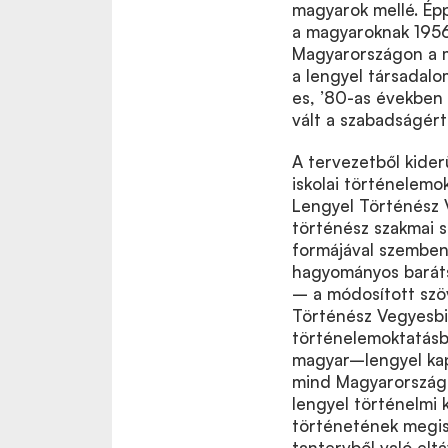
magyarok mellé. Ép
a magyaroknak 1956 
Magyarországon a ma
a lengyel társadal
es, ’80-as években 
vált a szabadságér
A tervezetből kider
iskolai történelemo
Lengyel Történész V
történész szakmai 
formájával szemben.
hagyományos baráts
– a módosított szö
Történész Vegyesbiz
történelemoktatásb
magyar–lengyel kap
mind Magyarországo
lengyel történelmi
történetének megis
tantervből való elt