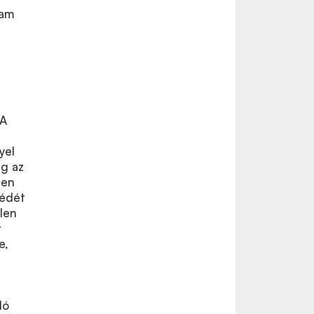
lam
 A
yel
eg az
ten
zédét
len
t
e,
ló