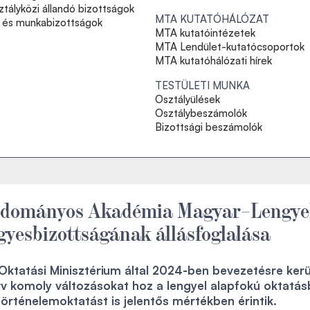
tályközi állandó bizottságok
MTA KUTATÓHÁLÓZAT
- és munkabizottságok
MTA kutatóintézetek
MTA Lendület-kutatócsoportok
MTA kutatóhálózati hírek
TESTÜLETI MUNKA
Osztályülések
Osztálybeszámolók
Bizottsági beszámolók
udományos Akadémia Magyar–Lengye
gyesbizottságának állásfoglalása
Oktatási Minisztérium által 2024-ben bevezetésre kerü
rv komoly változásokat hoz a lengyel alapfokú oktatás
történelemoktatást is jelentős mértékben érintik.