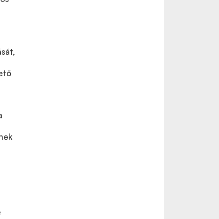
ását,
ető
a
ének
e