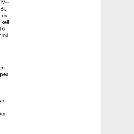
XIV–
ől.
, és
 kell
tó
ommá
en
épes
ban
kor