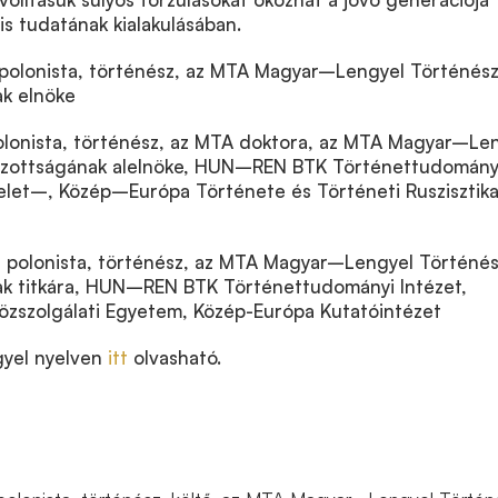
is tudatának kialakulásában.
 polonista, történész, az MTA Magyar–Lengyel Történés
k elnöke
olonista, történész, az MTA doktora, az MTA Magyar–Le
izottságának alelnöke, HUN–REN BTK Történettudomány
Kelet–, Közép–Európa Története és Történeti Ruszisztika
, polonista, történész, az MTA Magyar–Lengyel Történé
k titkára, HUN–REN BTK Történettudományi Intézet,
özszolgálati Egyetem, Közép-Európa Kutatóintézet
ngyel nyelven
itt
olvasható.