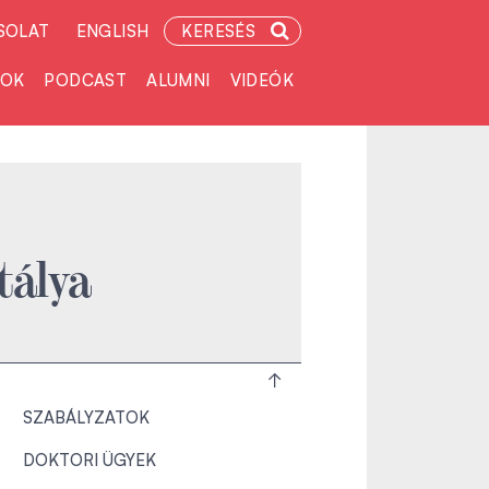
SOLAT
ENGLISH
KERESÉS
TOK
PODCAST
ALUMNI
VIDEÓK
tálya
SZABÁLYZATOK
DOKTORI ÜGYEK