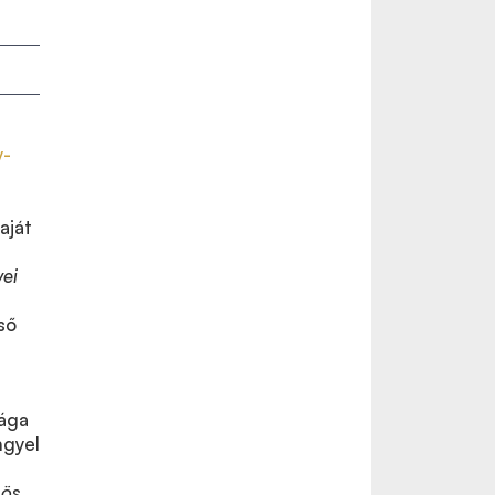
y-
aját
ei
ső
ága
ngyel
nös