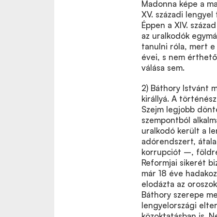
Madonna képe a mag
XV. századi lengyel
Éppen a XIV. század
az uralkodók egymást 
tanulni róla, mert 
évei, s nem érthető
válása sem.
2) Báthory Istvánt 
királlyá. A történé
Szejm legjobb dönt
szempontból alkalma
uralkodó került a l
adórendszert, átalak
korrupciót –, földr
Reformjai sikerét bi
már 18 éve hadakozó
elodázta az oroszok
Báthory szerepe me
lengyelországi elte
közoktatásban is. N