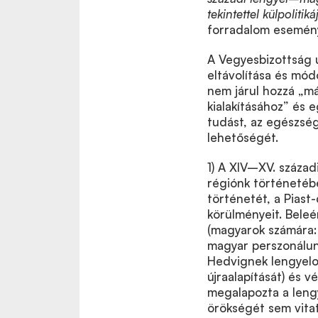
tekintettel külpolitiká
forradalom esemén
A Vegyesbizottság ú
eltávolítása és módo
nem járul hozzá „m
kialakításához” és 
tudást, az egészség
lehetőségét.
1) A XIV–XV. század
régiónk történetébe
történetét, a Piast
körülményeit. Beleé
(magyarok számára: 
magyar perszonáluni
Hedvignek lengyelor
újraalapítását) és v
megalapozta a lengy
örökségét sem vitath