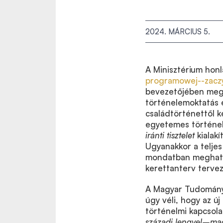
2024. MÁRCIUS 5.
A Minisztérium honl
programowej--zacz
bevezetőjében megfo
történelemoktatás e
családtörténettől 
egyetemes történe
iránti tisztelet
kialakí
Ugyanakkor a teljes
mondatban meghatár
kerettanterv terve
A Magyar Tudomány
úgy véli, hogy az ú
történelmi kapcsola
századi lengyel–ma