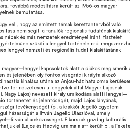
jára
, továbbá módosításra került az 1956-os magyar
yeinek bemutatása.
gy véli, hogy az említett témák kerettantervből való
sítása nem segíti a tanulók regionális tudatának kialakít
ás népek és más nemzetek eredményei iránti tisztelet
egyértelműen szűkíti a lengyel történelemről megszerezh
es lengyel nemzeti és regionális tudat kialakításának
i magyar–lengyel kapcsolatok alatt a diákok megismerik 
n és jelenében oly fontos visegrádi királytalálkozó
-dinasztia kihalása utána az Anjou-ház hatalomra kerülés
rtve természetesen a lengyelek által Magyar Lajosnak
I. Nagy Lajos) nevezett király uralkodása alatti lengyel–
ó történetét és jelentőségét, majd Lajos lányának,
szági tevékenységét (pl. a krakkói Jagelló Egyetem
égül házasságát a litván Jagelló Ulászlóval, amely
el–litván államközösséget. E korszak gazdag kulturális
atjuk el (Lajos és Hedvig uralma alatt került pl. a Feket