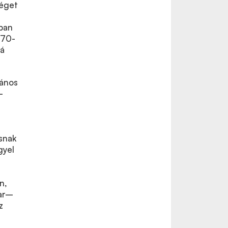
séget
kban
’70-
vá
lános
–
snak
gyel
n,
yar–
z