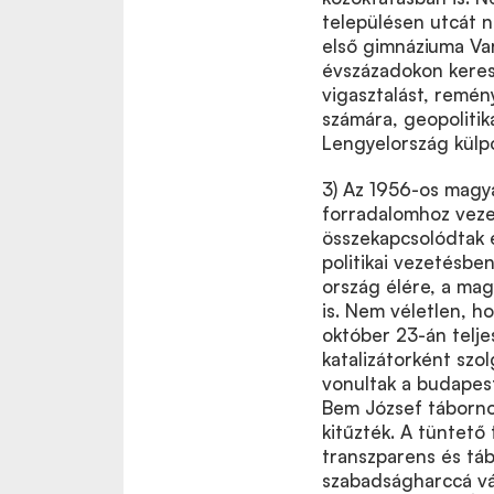
településen utcát n
első gimnáziuma Var
évszázadokon keresz
vigasztalást, remén
számára, geopolitik
Lengyelország külpo
3) Az 1956-os magy
forradalomhoz veze
összekapcsolódtak 
politikai vezetésbe
ország élére, a ma
is. Nem véletlen, h
október 23-án telj
katalizátorként szo
vonultak a budapes
Bem József tábornok
kitűzték. A tüntető
transzparens és táb
szabadságharccá vál