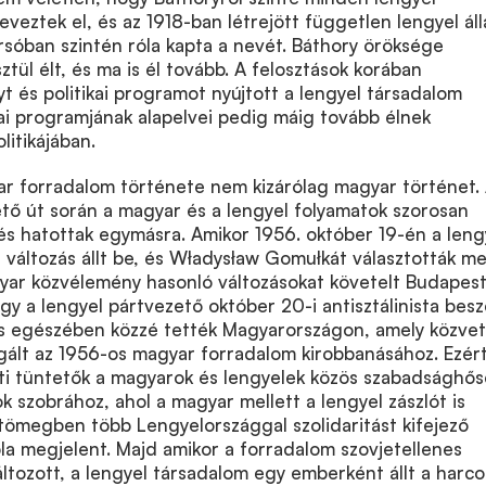
eveztek el, és az 1918-ban létrejött független lengyel ál
sóban szintén róla kapta a nevét. Báthory öröksége
tül élt, és ma is él tovább. A felosztások korában
yt és politikai programot nyújtott a lengyel társadalom
ai programjának alapelvei pedig máig tovább élnek
litikájában.
ar forradalom története nem kizárólag magyar történet.
tő út során a magyar és a lengyel folyamatok szorosan
és hatottak egymásra. Amikor 1956. október 19-én a leng
n változás állt be, és Władysław Gomułkát választották m
gyar közvélemény hasonló változásokat követelt Budapes
ogy a lengyel pártvezető október 20-i antisztálinista bes
es egészében közzé tették Magyarországon, amely közvet
lgált az 1956-os magyar forradalom kirobbanásához. Ezér
ti tüntetők a magyarok és lengyelek közös szabadsághős
 szobrához, ahol a magyar mellett a lengyel zászlót is
 tömegben több Lengyelországgal szolidaritást kifejező
la megjelent. Majd amikor a forradalom szovjetellenes
tozott, a lengyel társadalom egy emberként állt a harco