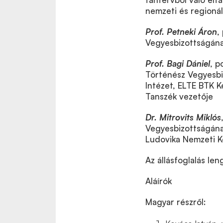
nemzeti és regionál
Prof. Petneki Áron
,
Vegyesbizottságána
Prof. Bagi Dániel
, p
Történész Vegyesb
Intézet, ELTE BTK 
Tanszék vezetője
Dr. Mitrovits Miklós
Vegyesbizottságána
Ludovika Nemzeti K
Az állásfoglalás le
Aláírók
Magyar részről: