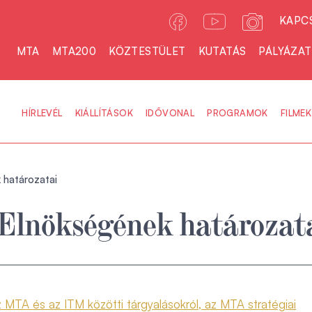
KAPC
MTA
MTA200
KÖZTESTÜLET
KUTATÁS
PÁLYÁZA
HÍRLEVÉL
KIÁLLÍTÁSOK
IDŐVONAL
PROGRAMOK
FILMEK
határozatai
Elnökségének határozat
 MTA és az ITM közötti tárgyalásokról, az MTA stratégiai