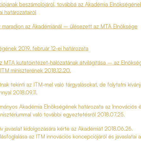
ciójának beszámolójáról, továbbá az Akadémia Elnökségéne
ai határozatairól
t maradjon az Akadémiánál – ülésezett az MTA Elnöksége
gének 2019. február 12-ei határozata
 MTA kutatóintézet-hálózatának átvilágítása – az Elnöksé
 ITM miniszterének 2018.12.20.
ak tekinti az ITM-mel való tárgyalásokat, de folytatni kívánj
nyal 2018.09.11.
mányos Akadémia Elnökségének határozata az Innovációs 
nisztériummal való további egyeztetésről 2018.07.25.
ív javaslat kidolgozására kérte az Akadémiát 2018.06.26.
ásfoglalása az ITM innovációs koncepciójáról és javaslatai a