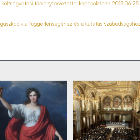
t költségvetési törvénytervezettel kapcsolatban 2018.06.28.
gaszkodik a függetlenségéhez és a kutatás szabadságáho