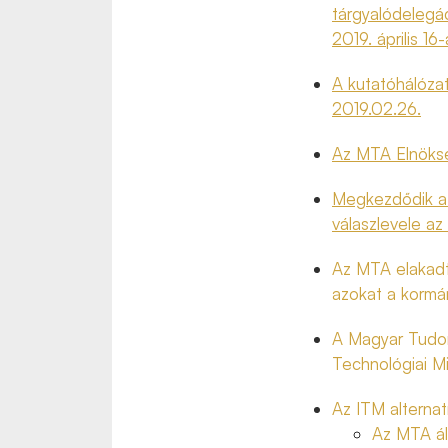
tárgyalódelegá
2019. április 16-
A kutatóhálóza
2019.02.26.
Az MTA Elnöksé
Megkezdődik az
válaszlevele az
Az MTA elakadtn
azokat a kormán
A Magyar Tudo
Technológiai Mi
Az ITM alternat
Az MTA áll