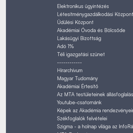
Elektronikus ügyintézés
Létesítménygazdálkodási Közpon
Üdülési Központ
Akadémiai Óvoda és Bölcsőde
Lakásügyi Bizottság
Adó 1%
Téli igazgatási szünet
------------
Hírarchívum
Magyar Tudomány
Akadémiai Értesítő
Az MTA testületeinek állásfoglalás
Youtube-csatornánk
Képek az Akadémia rendezvényeir
Székfoglalók felvételei
Szigma - a holnap világa az InfoR