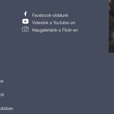
t
Facebook-oldalunk
Videóink a Youtube-on
Képgalériáink a Flickr-en
ai
ől
ádióban