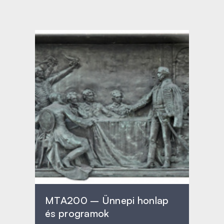
MTA200 – Ünnepi honlap
és programok