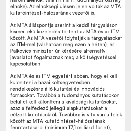
elnöke). Az elnökségi ülésen jelen voltak az MTA
kutatóintézet-hálózatának vezetői is.
Az MTA álláspontja szerint a keddi tárgyaláson
kismértékű közeledés történt az MTA és az ITM
között. Az MTA vezetői folytatják a tárgyalásokat
az ITM-mel (várhatóan még ezen a héten), és
Palkovics miniszter úr kérésére alternatív
javaslatot fogalmaznak meg a költségvetéssel
kapcsolatban.
Az MTA és az ITM egyetért abban, hogy el kell
különíteni a hazai költségvetésben
rendelkezésre álló kutatási és innovációs
forrásokat. Továbbá a tudományos kutatásokon
belül el kell különíteni a kiválósági kutatásokat,
azaz a felfedező jellegű alapkutatásokat a
célzott kutatásoktól. Továbbra is vita van a felek
között az MTA kutatóintézet-hálózatának
fenntartásáról (minimum 17,1 milliárd forint),