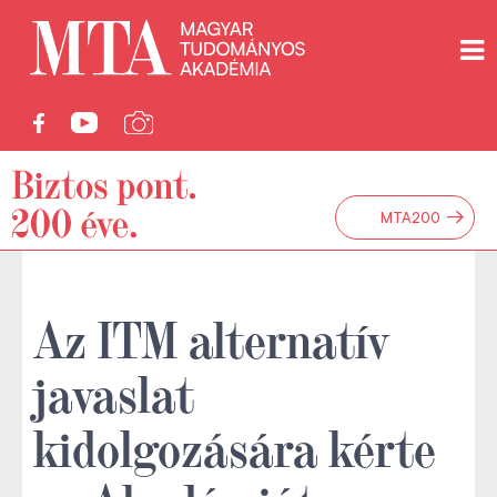
→
MTA200
Az ITM alternatív
javaslat
kidolgozására kérte