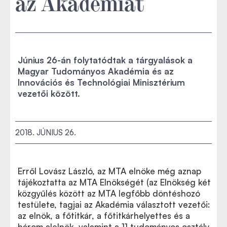
az Akadémiát
Június 26-án folytatódtak a tárgyalások a
Magyar Tudományos Akadémia és az
Innovációs és Technológiai Minisztérium
vezetői között.
2018. JÚNIUS 26.
Erről Lovász László, az MTA elnöke még aznap
tájékoztatta az MTA Elnökségét (az Elnökség két
közgyűlés között az MTA legfőbb döntéshozó
testülete, tagjai az Akadémia választott vezetői:
az elnök, a főtitkár, a főtitkárhelyettes és a
három alelnök, valamint a 11 tudományos osztály