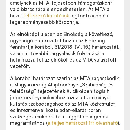
amelynek az MTA-fejezetben támogatásként
való biztosítása elengedhetetlen. Az MTA a
hazai
felfedező kutatások
legfontosabb és
legeredményesebb központja.
Az elnökségi ülésen az Elnökség a következő,
egyhangú határozatot hozta: az Elnökség
fenntartja korábbi, 31/2018. (VI. 15.) határozatát,
valamint további tárgyalások folytatására
hatalmazza fel az elnököt és az MTA választott
vezetőit.
A korábbi határozat szerint az MTA ragaszkodik
a Magyarország Alaptörvénye „Szabadság és
felelősség” fejezetének X. cikkében foglalt
jogok érvényesüléséhez, azaz a tudományos
kutatás szabadságához és az MTA köztestület
és intézményei közfeladat-ellátás során
szükséges működésbeli függetlenségének
megtartásához (
a teljes határozat itt olvasható
).