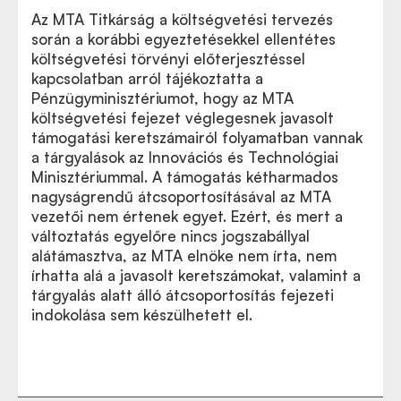
Az MTA Titkárság a költségvetési tervezés
során a korábbi egyeztetésekkel ellentétes
költségvetési törvényi előterjesztéssel
kapcsolatban arról tájékoztatta a
Pénzügyminisztériumot, hogy az MTA
költségvetési fejezet véglegesnek javasolt
támogatási keretszámairól folyamatban vannak
a tárgyalások az Innovációs és Technológiai
Minisztériummal. A támogatás kétharmados
nagyságrendű átcsoportosításával az MTA
vezetői nem értenek egyet. Ezért, és mert a
változtatás egyelőre nincs jogszabállyal
alátámasztva, az MTA elnöke nem írta, nem
írhatta alá a javasolt keretszámokat, valamint a
tárgyalás alatt álló átcsoportosítás fejezeti
indokolása sem készülhetett el.