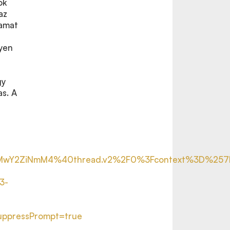
ok
az
yamat
lyen
gy
as. A
DMwY2ZiNmM4%40thread.v2%2F0%3Fcontext%3D%25
3-
uppressPrompt=true