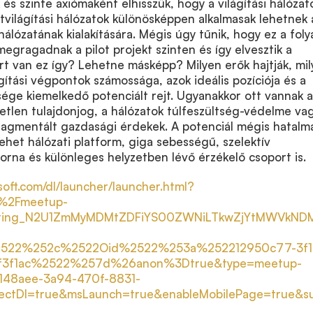
 és szinte axiómaként elhisszük, hogy a világítási hálózat
 útvilágítási hálózatok különösképpen alkalmasak lehetnek 
álózatának kialakítására. Mégis úgy tűnik, hogy ez a fol
megragadnak a pilot projekt szinten és így elvesztik a
rt van ez így? Lehetne másképp? Milyen erők hajtják, mi
ágítási végpontok számossága, azok ideális pozíciója és a
sége kiemelkedő potenciált rejt. Ugyanakkor ott vannak a
tlen tulajdonjog, a hálózatok túlfeszültség-védelme va
ragmentált gazdasági érdekek. A potenciál mégis hatalm
lehet hálózati platform, giga sebességű, szelektív
rna és különleges helyzetben lévő érzékelő csoport is.
soft.com/dl/launcher/launcher.html?
%2Fmeetup-
eting_N2U1ZmMyMDMtZDFiYS00ZWNiLTkwZjYtMWVkN
522%252c%2522Oid%2522%253a%252212950c77-3f1
7f3f1ac%2522%257d%26anon%3Dtrue&type=meetup-
d148aee-3a94-470f-8831-
ectDl=true&msLaunch=true&enableMobilePage=true&s