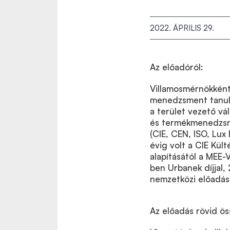
2022. ÁPRILIS 29.
Az előadóról:
Villamosmérnökként
menedzsment tanulm
a terület vezető vál
és termékmenedzsme
(CIE, CEN, ISO, Lux
évig volt a CIE Külté
alapításától a MEE-
ben Urbanek díjjal, 
nemzetközi előadás 
Az előadás rövid ös