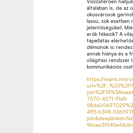
Visszatérően halljuk
általában is, de az
okosvárosok gerinch
lassú, sok esetben 
jelentőségüket. Mié
erők fékezik? A vil
tápellátás elérhető
démonok is: rendeze
annak hiánya és a f
világítási rendszer 
kommunikációs csato
https://teams.micro
url=%2F_%23%2Fl
join%2F19%3Ame
7570-4271-91a8-
58da00697029%2
4ff5-b398-53659
join&deeplinkId=5
9bcae3f945e4&dir