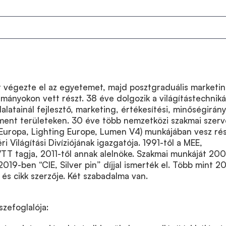
 végezte el az egyetemet, majd posztgraduális marketin
ányokon vett részt. 38 éve dolgozik a világítástechnik
lalatainál fejlesztő, marketing, értékesítési, minőségirány
nt területeken. 30 éve több nemzetközi szakmai szerv
 Europa, Lighting Europe, Lumen V4) munkájában vesz rés
ri Világítási Divíziójának igazgatója. 1991-től a MEE,
VTT tagja, 2011-től annak alelnöke. Szakmai munkáját 20
2019-ben “CIE, Silver pin” díjjal ismerték el. Több mint 2
és cikk szerzője. Két szabadalma van.
szefoglalója: