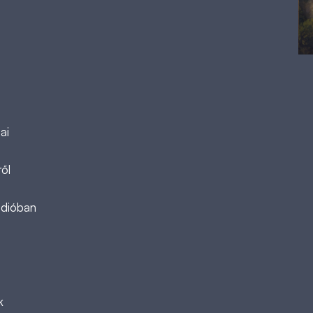
ai
ől
ádióban
k