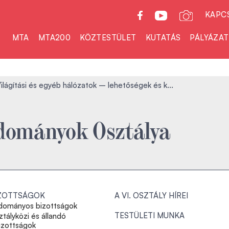
KAPC
MTA
MTA200
KÖZTESTÜLET
KUTATÁS
PÁLYÁZA
ilágítási és egyéb hálózatok – lehetőségek és k...
dományok Osztálya
ZOTTSÁGOK
A VI. OSZTÁLY HÍREI
dományos bizottságok
TESTÜLETI MUNKA
tályközi és állandó
izottságok