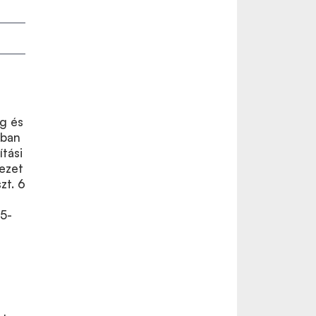
g és
ában
ítási
ezet
zt. 6
05-
0