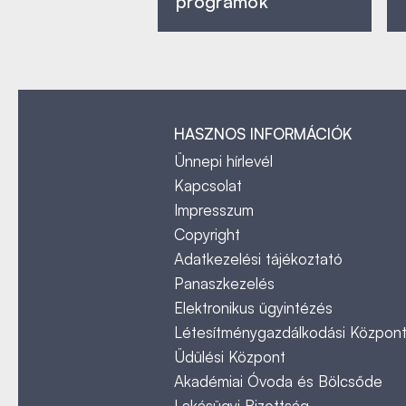
programok
HASZNOS INFORMÁCIÓK
Ünnepi hírlevél
Kapcsolat
Impresszum
Copyright
Adatkezelési tájékoztató
Panaszkezelés
Elektronikus ügyintézés
Létesítménygazdálkodási Közpon
Üdülési Központ
Akadémiai Óvoda és Bölcsőde
Lakásügyi Bizottság