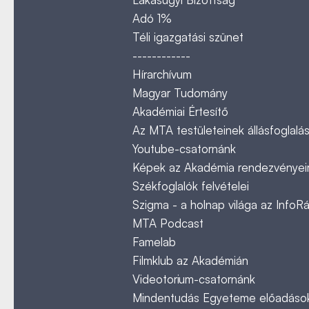
Adó 1%
Téli igazgatási szünet
------------
Hírarchívum
Magyar Tudomány
Akadémiai Értesítő
Az MTA testületeinek állásfoglalás
Youtube-csatornánk
Képek az Akadémia rendezvényeir
Székfoglalók felvételei
Szigma - a holnap világa az InfoR
MTA Podcast
Famelab
Filmklub az Akadémián
Videotorium-csatornánk
Mindentudás Egyeteme előadáso