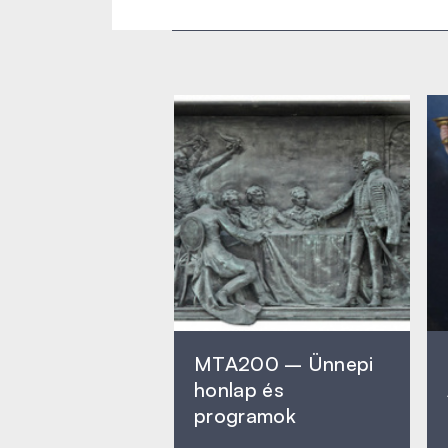
MTA200 – Ünnepi
honlap és
programok