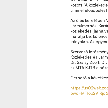
között "A közlekedé
címmel előadóülést 
Az ülés keretében 
Járműmérnöki Karána
közlekedés, járműve
mutatja be, különös 
irányokra. Az egyes
Szervező intézmény
Közlekedés és Járm
Dr. Szalay Zsolt; Dr
az MTA KJTB elnöke 
Elérhető a követke
https://us02web.z
pwd=MTlob2V1Rjd