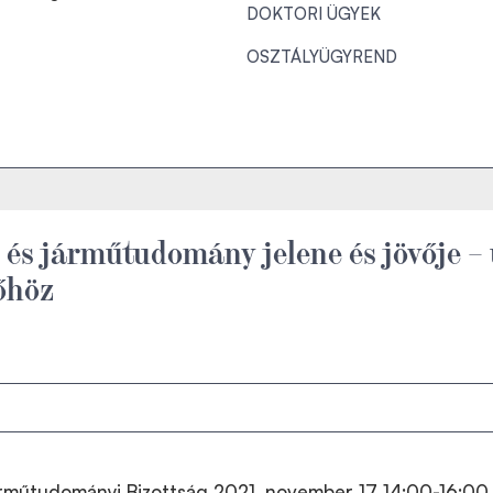
DOKTORI ÜGYEK
OSZTÁLYÜGYREND
 és járműtudomány jelene és jövője – 
vőhöz
rműtudományi Bizottság 2021. november 17 14:00-16:00