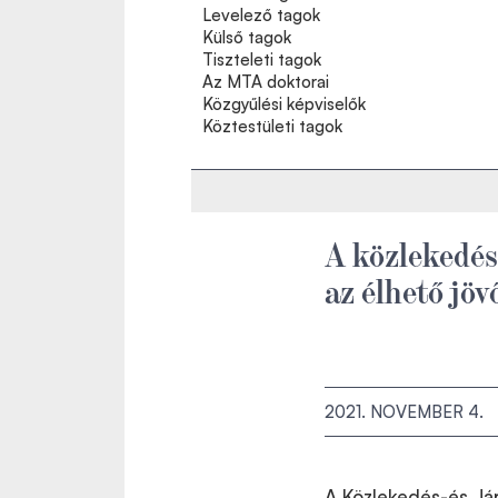
Levelező tagok
Külső tagok
Tiszteleti tagok
Az MTA doktorai
Közgyűlési képviselők
Köztestületi tagok
A közlekedés
az élhető jö
2021. NOVEMBER 4.
A Közlekedés-és Já