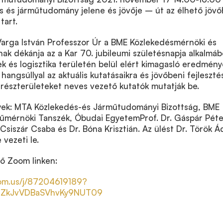
s és járműtudomány jelene és jövője – út az élhető jövő
tart.
Varga István Professzor Úr a BME Közlekedésmérnöki és
k dékánja az a Kar 70. jubileumi születésnapja alkalmáb
k és logisztika területén belül elért kimagasló eredmén
hangsúllyal az aktuális kutatásaikra és jövőbeni fejleszté
 részterületeket neves vezető kutatók mutatják be.
ek: MTA Közlekedés-és Járműtudományi Bizottság, BME
űmérnöki Tanszék, Óbudai EgyetemProf. Dr. Gáspár Péte
. Csiszár Csaba és Dr. Bóna Krisztián. Az ülést Dr. Török 
vezeti le.
ző Zoom linken:
oom.us/j/87204619189?
6ZkJvVDBaSVhvKy9NUT09