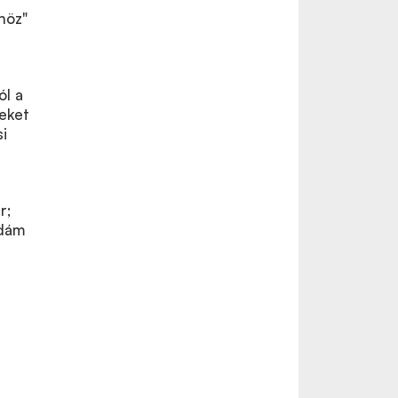
höz"
ól a
yeket
si
r;
Ádám