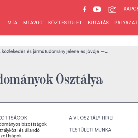
KAPC
MTA
MTA200
KÖZTESTÜLET
KUTATÁS
PÁLYÁZA
 közlekedés és járműtudomány jelene és jövője –...
dományok Osztálya
ZOTTSÁGOK
A VI. OSZTÁLY HÍREI
dományos bizottságok
TESTÜLETI MUNKA
tályközi és állandó
izottságok