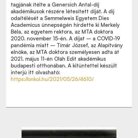
tagjának ítélte a Genersich Antal-díj
akadémikusok részére létesített díját. A díj
odaítélését a Semmelweis Egyetem Dies
Academicus ünnepségén hirdette ki Merkely
Béla, az egyetem rektora, az MTA doktora
2020. november 15-én. A díjat – a COVID-19
pandémia miatt – Tímár József, az Alapítvány
elnöke, az MTA doktora személyesen adta át
2021. május 11-én Oláh Edit akadémikus
budapesti otthonában. A kitüntettel készült
interjú itt olvasható:
https://onkol.hu/2021/05/26/4610/