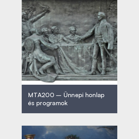
MTA200 – Ünnepi honlap
és programok