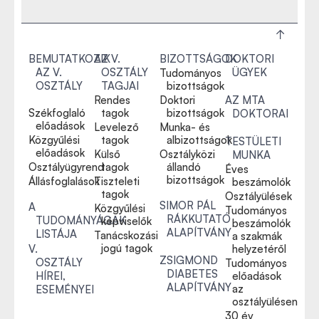
BEMUTATKOZIK
AZ V.
BIZOTTSÁGOK
DOKTORI
AZ V.
OSZTÁLY
ÜGYEK
Tudományos
OSZTÁLY
TAGJAI
bizottságok
Rendes
Doktori
AZ MTA
Székfoglaló
tagok
bizottságok
DOKTORAI
előadások
Levelező
Munka- és
Közgyűlési
tagok
albizottságok
TESTÜLETI
előadások
Külső
Osztályközi
MUNKA
Osztályügyrend
tagok
állandó
Éves
bizottságok
Állásfoglalások
Tiszteleti
beszámolók
tagok
Osztályülések
SIMOR PÁL
A
Közgyűlési
Tudományos
RÁKKUTATÓ
TUDOMÁNYÁGAK
képviselők
beszámolók
ALAPÍTVÁNY
LISTÁJA
Tanácskozási
a szakmák
jogú tagok
V.
helyzetéről
ZSIGMOND
OSZTÁLY
Tudományos
DIABETES
HÍREI,
előadások
ALAPÍTVÁNY
az
ESEMÉNYEI
osztályülésen
30 év