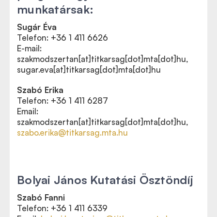
munkatársak:
Sugár Éva
Telefon: +36 1 411 6626
E-mail:
szakmodszertan[at]titkarsag[dot]mta[dot]hu,
sugar.eva[at]titkarsag[dot]mta[dot]hu
Szabó Erika
Telefon: +36 1 411 6287
Email:
s
zakmodszertan[at]titkarsag[dot]mta[dot]hu
,
szabo.erika@titkarsag.mta.hu
Bolyai János Kutatási Ösztöndíj
Szabó Fanni
Telefon: +36 1 411 6339