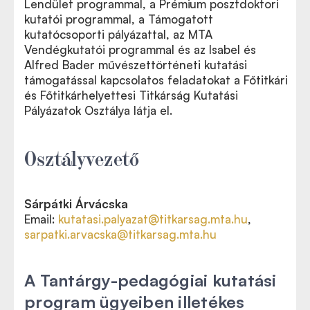
Lendület programmal, a Prémium posztdoktori
kutatói programmal, a Támogatott
kutatócsoporti pályázattal, az MTA
Vendégkutatói programmal és az Isabel és
Alfred Bader művészettörténeti kutatási
támogatással kapcsolatos feladatokat a Főtitkári
és Főtitkárhelyettesi Titkárság Kutatási
Pályázatok Osztálya látja el.
Osztályvezető
Sárpátki Árvácska
Email:
kutatasi.palyazat@titkarsag.mta.hu
,
sarpatki.arvacska@titkarsag.mta.hu
A Tantárgy-pedagógiai kutatási
program ügyeiben illetékes