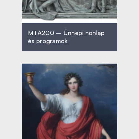
MTA200 – Ünnepi honlap
és programok