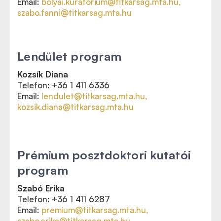
Email:
bolyai.kuratorium@titkarsag.mta.hu,
szabo.fanni@titkarsag.mta.hu
Lendület program
Kozsík Diana
Telefon: +36 1 411 6336
Email:
lendulet@titkarsag.mta.hu,
kozsik.diana@titkarsag.mta.hu
Prémium posztdoktori kutatói
program
Szabó Erika
Telefon: +36 1 411 6287
Email:
premium@titkarsag.mta.hu,
szabo.erika@titkarsag.mta.hu