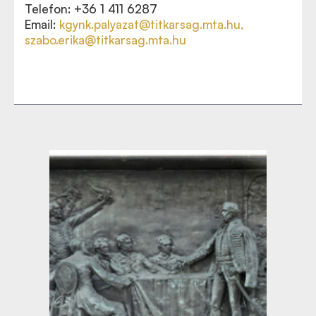
Telefon: +36 1 411 6287
Email:
kgynk.palyazat
@titkarsag.mta.hu
,
szabo.erika@titkarsag.mta.hu