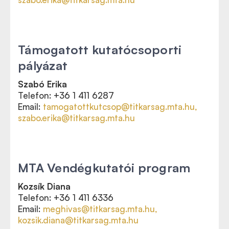
Támogatott kutatócsoporti
pályázat
Szabó Erika
Telefon: +36 1 411 6287
Email:
tamogatottkutcsop@titkarsag.mta.hu,
szabo.erika@titkarsag.mta.hu
MTA Vendégkutatói program
Kozsík Diana
Telefon: +36 1 411 6336
Email:
meghivas@titkarsag.mta.hu,
kozsik.diana@titkarsag.mta.hu