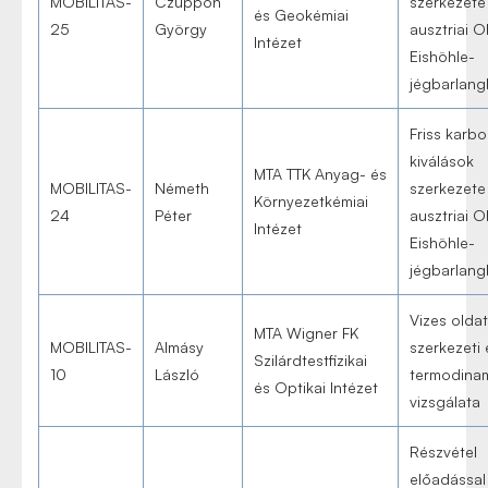
MOBILITAS-
Czuppon
szerkezete
és Geokémiai
25
György
ausztriai 
Intézet
Eishöhle-
jégbarlang
Friss karb
kiválások
MTA TTK Anyag- és
MOBILITAS-
Németh
szerkezete
Környezetkémiai
24
Péter
ausztriai 
Intézet
Eishöhle-
jégbarlang
Vizes olda
MTA Wigner FK
MOBILITAS-
Almásy
szerkezeti 
Szilárdtestfizikai
10
László
termodinam
és Optikai Intézet
vizsgálata
Részvétel
előadással