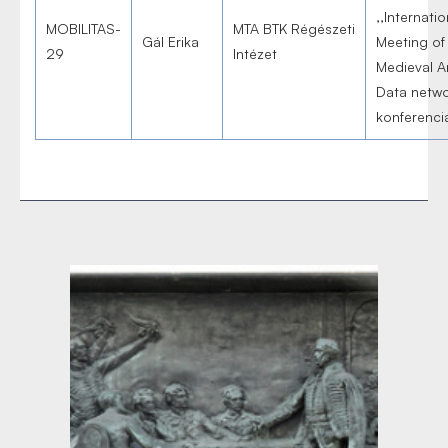
,,Internatio
MOBILITAS-
MTA BTK Régészeti
Gál Erika
Meeting of
29
Intézet
Medieval A
Data netwo
konferenci