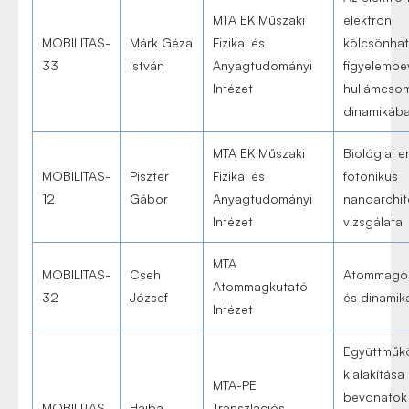
MTA EK Műszaki
elektron
MOBILITAS-
Márk Géza
Fizikai és
kölcsönha
33
István
Anyagtudományi
figyelembe
Intézet
hullámcso
dinamikáb
MTA EK Műszaki
Biológiai e
MOBILITAS-
Piszter
Fizikai és
fotonikus
12
Gábor
Anyagtudományi
nanoarchit
Intézet
vizsgálata
MTA
MOBILITAS-
Cseh
Atommagok
Atommagkutató
32
József
és dinamik
Intézet
Együttműk
kialakítása 
MTA-PE
bevonatok
MOBILITAS-
Hajba
Transzlációs