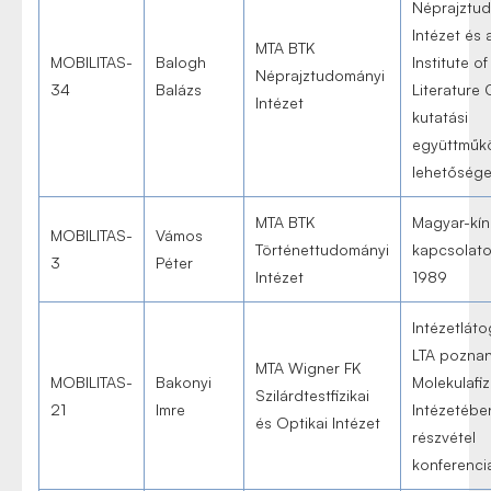
Néprajztu
Intézet és 
MTA BTK
MOBILITAS-
Balogh
Institute of
Néprajztudományi
34
Balázs
Literature
Intézet
kutatási
együttműk
lehetősége
MTA BTK
Magyar-kín
MOBILITAS-
Vámos
Történettudományi
kapcsolato
3
Péter
Intézet
1989
Intézetlát
LTA poznan
MTA Wigner FK
MOBILITAS-
Bakonyi
Molekulafiz
Szilárdtestfizikai
21
Imre
Intézetébe
és Optikai Intézet
részvétel
konferenci