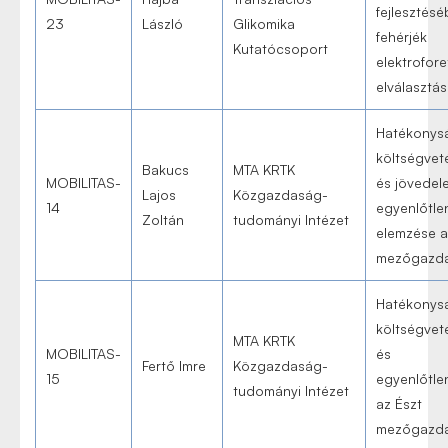
fejlesztés
23
László
Glikomika
fehérjék
Kutatócsoport
elektrofore
elválasztá
Hatékonys
költségveté
Bakucs
MTA KRTK
MOBILITAS-
és jövedel
Lajos
Közgazdaság-
14
egyenlőtle
Zoltán
tudományi Intézet
elemzése a
mezőgazd
Hatékonys
költségveté
MTA KRTK
MOBILITAS-
és
Fertő Imre
Közgazdaság-
15
egyenlőtle
tudományi Intézet
az Észt
mezőgazd