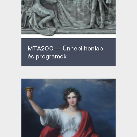
MTA200 – Ünnepi honlap
és programok