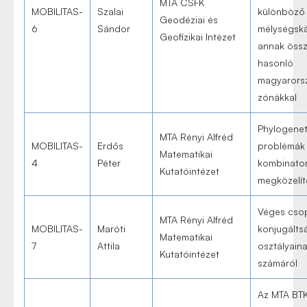
MTA CSFK
MOBILITAS-
Szalai
különböző
Geodéziai és
6
Sándor
mélységská
Geofizikai Intézet
annak öss
hasonló
magyarors
zónákkal
Phylogenet
MTA Rényi Alfréd
MOBILITAS-
Erdős
problémák
Matematikai
4
Péter
kombinator
Kutatóintézet
megközelíté
Véges cso
MTA Rényi Alfréd
MOBILITAS-
Maróti
konjugálts
Matematikai
7
Attila
osztályain
Kutatóintézet
számáról
Az MTA BT