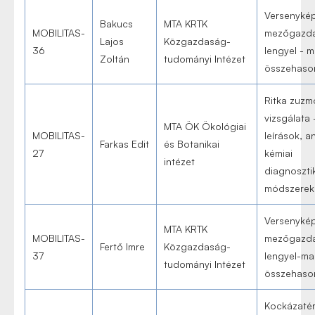
Versenyké
Bakucs
MTA KRTK
MOBILITAS-
mezőgazd
Lajos
Közgazdaság-
36
lengyel - 
Zoltán
tudományi Intézet
összehason
Ritka zuzm
vizsgálata 
MTA ÖK Ökológiai
MOBILITAS-
leírások, a
Farkas Edit
és Botanikai
27
kémiai
intézet
diagnoszti
módszerek
Versenyké
MTA KRTK
MOBILITAS-
mezőgazd
Fertő Imre
Közgazdaság-
37
lengyel-ma
tudományi Intézet
összehason
Kockázaté