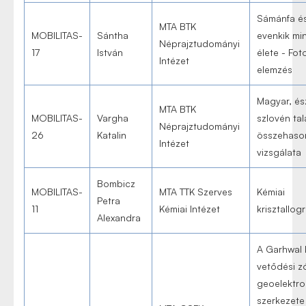
Sámánfa é
MTA BTK
MOBILITAS-
Sántha
evenkik mi
Néprajztudományi
17
István
élete - Fot
Intézet
elemzés
Magyar, és
MTA BTK
MOBILITAS-
Vargha
szlovén ta
Néprajztudományi
26
Katalin
összehason
Intézet
vizsgálata
Bombicz
MOBILITAS-
MTA TTK Szerves
Kémiai
Petra
11
Kémiai Intézet
krisztallogr
Alexandra
A Garhwal 
vetődési z
geoelektr
szerkezete