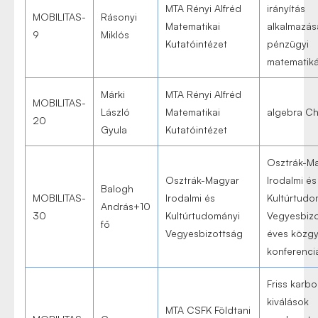
MTA Rényi Alfréd
irányítás
MOBILITAS-
Rásonyi
Matematikai
alkalmazás
9
Miklós
Kutatóintézet
pénzügyi
matematik
Márki
MTA Rényi Alfréd
MOBILITAS-
László
Matematikai
algebra Ch
20
Gyula
Kutatóintézet
Osztrák-M
Osztrák-Magyar
Irodalmi és
Balogh
MOBILITAS-
Irodalmi és
Kultúrtudo
András+10
30
Kultúrtudományi
Vegyesbiz
fő
Vegyesbizottság
éves közgy
konferenci
Friss karb
kiválások
MTA CSFK Földtani