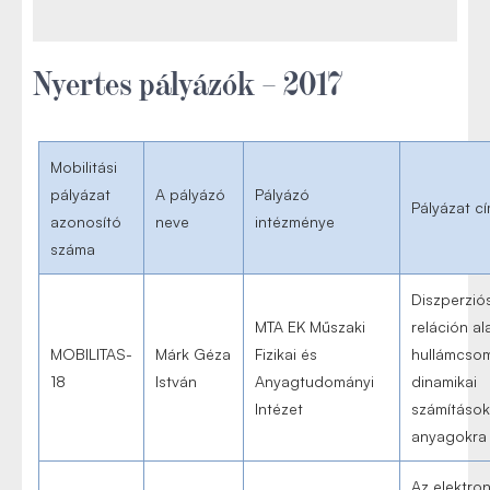
Nyertes pályázók – 2017
Mobilitási
pályázat
A pályázó
Pályázó
Pályázat c
azonosító
neve
intézménye
száma
Diszperzió
MTA EK Műszaki
reláción al
MOBILITAS-
Márk Géza
Fizikai és
hullámcso
18
István
Anyagtudományi
dinamikai
Intézet
számítások
anyagokra
Az elektro