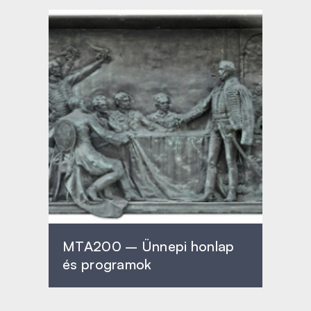
MTA200 – Ünnepi honlap
és programok