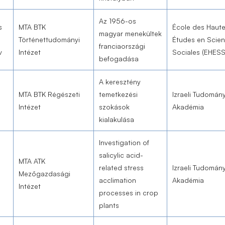
Az 1956-os
s
MTA BTK
École des Haut
magyar menekültek
Történettudományi
Études en Scie
franciaországi
v
Intézet
Sociales (EHESS
befogadása
A keresztény
MTA BTK Régészeti
temetkezési
Izraeli Tudomán
Intézet
szokások
Akadémia
kialakulása
Investigation of
salicylic acid-
MTA ATK
related stress
Izraeli Tudomán
Mezőgazdasági
acclimation
Akadémia
Intézet
processes in crop
plants