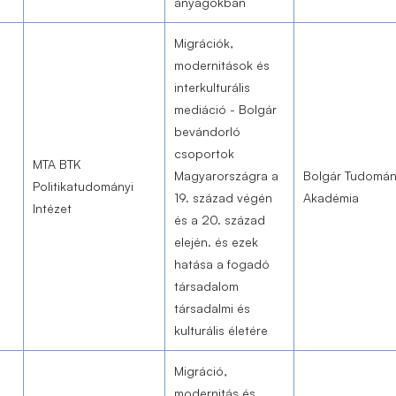
anyagokban
Migrációk,
modernitások és
interkulturális
mediáció - Bolgár
bevándorló
csoportok
MTA BTK
Magyarországra a
Bolgár Tudomá
Politikatudományi
19. század végén
Akadémia
Intézet
és a 20. század
elején. és ezek
hatása a fogadó
társadalom
társadalmi és
kulturális életére
Migráció,
modernitás és