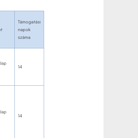
Támogatási
et
napok
száma
Alap
14
Alap
14