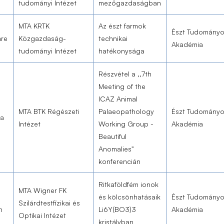
tudományi Intézet
mezőgazdaságban
MTA KRTK
Az észt farmok
Észt Tudomány
mre
Közgazdaság-
technikai
Akadémia
tudományi Intézet
hatékonysága
Részvétel a ,,7th
Meeting of the
ICAZ Animal
MTA BTK Régészeti
Palaeopathology
Észt Tudomány
ka
Intézet
Working Group -
Akadémia
Beautiful
Anomalies"
konferencián
Ritkaföldfém ionok
MTA Wigner FK
l
és kölcsönhatásaik
Észt Tudomány
Szilárdtestfizikai és
n
Li6Y(BO3)3
Akadémia
Optikai Intézet
kristályban