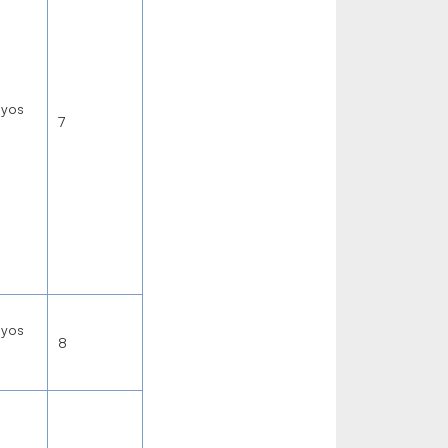
nyos
7
nyos
8