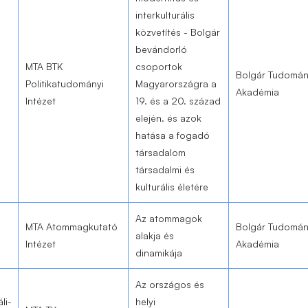
interkulturális
közvetítés - Bolgár
bevándorló
MTA BTK
csoportok
Bolgár Tudomá
Politikatudományi
Magyarországra a
Akadémia
Intézet
19. és a 20. század
elején. és azok
hatása a fogadó
társadalom
társadalmi és
kulturális életére
Az atommagok
MTA Atommagkutató
Bolgár Tudomá
alakja és
Intézet
Akadémia
dinamikája
Az országos és
li-
helyi