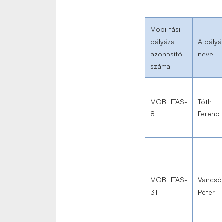
Mobilitási
pályázat
A pály
azonosító
neve
száma
MOBILITAS-
Tóth
8
Ferenc
MOBILITAS-
Vancsó
31
Péter