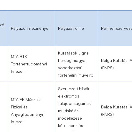
ázó
Pályázó intézménye
Pályázat címe
Partner szervez
Kutatások Ligne
MTA BTK
herceg magyar
Belga Kutatási 
Történettudományi
vonatkozású
(FNRS)
Intézet
történelmi műveiről
Szerkezeti hibák
elektromos
MTA EK Műszaki
tulajdonságainak
Fizikai és
Belga Kutatási 
multiskálás
Anyagtudományi
(FNRS)
modellezése
Intézet
kétdimenziós