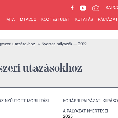
KAPC
MTA
MTA200
KÖZTESTÜLET
KUTATÁS
PÁLYÁZA
yszeri utazásokhoz
Nyertes pályázók – 2019
zeri utazásokhoz
Z NYÚJTOTT MOBILITÁSI
KORÁBBI PÁLYÁZATI KIÍRÁS
A PÁLYÁZAT NYERTESEI
2025