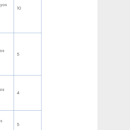
nyos
10
os
5
os
4
os
5