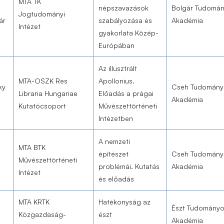
MTA TK
népszavazások
Bolgár Tudomá
Jogtudományi
ár
szabályozása és
Akadémia
Intézet
gyakorlata Közép-
Európában
Az illusztrált
MTA-OSZK Res
Apollonius.
ky
Cseh Tudomány
Libraria Hungariae
Előadás a prágai
Akadémia
Kutatócsoport
Művészettörténeti
Intézetben
A nemzeti
MTA BTK
építészet
Cseh Tudomány
Művészettörténeti
problémái. Kutatás
Akadémia
Intézet
és előadás
MTA KRTK
Hatékonyság az
Észt Tudomány
Közgazdaság-
észt
Akadémia