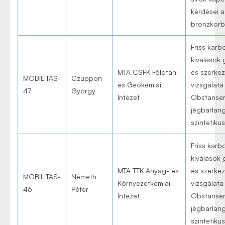
kérdései 
bronzkor
Friss karb
kiválások 
MTA CSFK Földtani
és szerkez
MOBILITAS-
Czuppon
és Geokémiai
vizsgálata 
47
György
Intézet
Obstanser
jégbarlan
szintetiku
Friss karb
kiválások 
MTA TTK Anyag- és
és szerkez
MOBILITAS-
Németh
Környezetkémiai
vizsgálata 
46
Péter
Intézet
Obstanser
jégbarlan
szintetiku