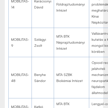
MOBILITAS-
Karácsonyi
Földrajztudományi
problémá
14
Dávid
Intézet
meghatáro
Kínai
Népköztá
Vallásantr
MTA BTK
MOBILITAS-
Szilágyi
kutatás a 
Néprajztudományi
9
Zsolt
mongol ki
Intézet
körében
Opioid re
jelátviteli
MOBILITAS-
Benyhe
MTA SZBK
mechanizm
48
Sándor
Biokémiai Intézet
neuropati
fájdalom
állatmodel
MTA BTK
Lengyel-o
MOBILITAS-
Katkó