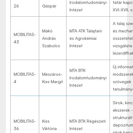
Irodalomtudományi
tatár kapc
26
Gáspár
Intézet
XVI-XVII.
A talaj sz
Makó
MTA ATK Talajtani
és mechan
MOBILITAS-
András
és Agrokémiai
összetéte
43
Szabolcs
Intézet
vizsgálata
lézerdiffra
Új informat
MTA BTK
MOBILITAS-
Mészáros-
módszerek
Irodalomtudományi
4
Kiss Margit
szövegek
Intézet
tanulmán
Sírok, kin
ékszerek -
strukturált
MOBILITAS-
Kiss
MTA BTK Régészeti
depozitum
36
Viktória
Intézet
sírok kap