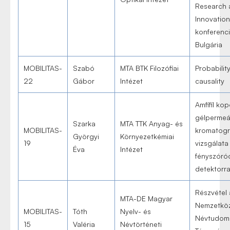
Research 
Innovation
konferenci
Bulgária
MOBILITAS-
Szabó
MTA BTK Filozófiai
Probabilit
22
Gábor
Intézet
causality
Amfifil ko
gélpermeá
Szarka
MTA TTK Anyag- és
MOBILITAS-
kromatogr
Györgyi
Környezetkémiai
19
vizsgálata
Éva
Intézet
fényszóró
detektorra
Részvétel 
MTA-DE Magyar
Nemzetköz
MOBILITAS-
Tóth
Nyelv- és
Névtudom
15
Valéria
Névtörténeti