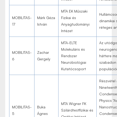
MTA EK Műszaki
Hullámcs
MOBILITAS-
Márk Géza
Fizikai és
dinamikai 
17
István
Anyagtudományi
réteges a
Intézet
MTA-ELTE
Az utódg
Molekuláris és
neurogeno
MOBILITAS-
Zachar
Rendszer
háttere m
6
Gergely
Neurobiológiai
szabadon 
Kutatócsoport
populáció
Részvétel 
Nineteent
Condense
Physics "A
MTA Wigner FK
MOBILITAS-
Buka
Nanostruc
Szilárdtestfizikai és
5
Ágnes
Condensed
Optikai Intézet