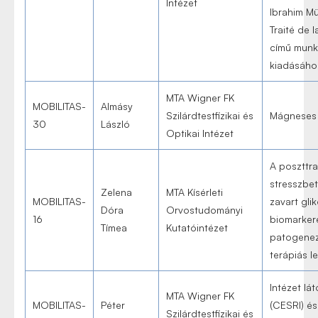
Intézet
Ibrahim Mü
Traité de l
című munk
kiadásáho
MTA Wigner FK
MOBILITAS-
Almásy
Szilárdtestfizikai és
Mágneses 
30
László
Optikai Intézet
A poszttr
stresszbe
Zelena
MTA Kísérleti
MOBILITAS-
zavart gli
Dóra
Orvostudományi
16
biomarker
Tímea
Kutatóintézet
patogenez
terápiás 
Intézet lá
MTA Wigner FK
MOBILITAS-
Péter
(CESRI) és
Szilárdtestfizikai és