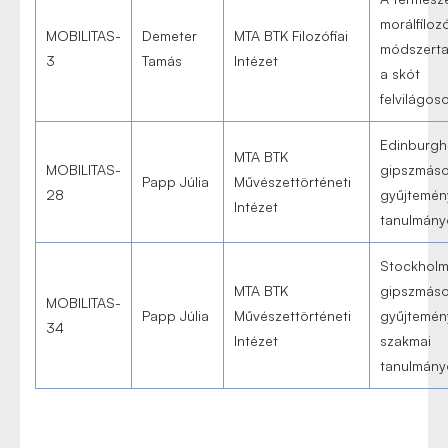
morálfilozó
MOBILITAS-
Demeter
MTA BTK Filozófiai
módszerta
3
Tamás
Intézet
a skót
felvilágo
Edinburgh
MTA BTK
MOBILITAS-
gipszmáso
Papp Júlia
Művészettörténeti
28
gyűjtemén
Intézet
tanulmány
Stockholm
MTA BTK
gipszmáso
MOBILITAS-
Papp Júlia
Művészettörténeti
gyűjtemén
34
Intézet
szakmai
tanulmány