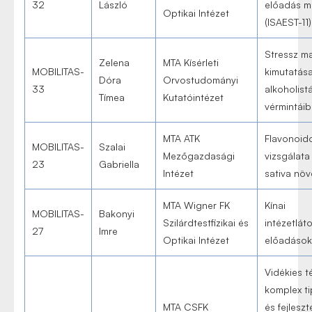
32
László
előadás m
Optikai Intézet
(ISAEST-11)
Stressz m
Zelena
MTA Kísérleti
MOBILITAS-
kimutatás
Dóra
Orvostudományi
33
alkoholist
Tímea
Kutatóintézet
vérmintáib
MTA ATK
Flavonoid
MOBILITAS-
Szalai
Mezőgazdasági
vizsgálata
23
Gabriella
Intézet
sativa nö
MTA Wigner FK
Kínai
MOBILITAS-
Bakonyi
Szilárdtestfizikai és
intézetlát
27
Imre
Optikai Intézet
előadások
Vidékies t
komplex ti
MTA CSFK
és fejleszt