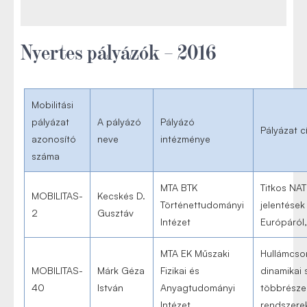
Nyertes pályázók – 2016
Mobilitási
pályázat
A pályázó
Pályázó
Pályázat c
azonosító
neve
intézménye
száma
MTA BTK
Titkos NA
MOBILITAS-
Kecskés D.
Történettudományi
jelentések
2
Gusztáv
Intézet
Európáról
MTA EK Műszaki
Hullámcs
MOBILITAS-
Márk Géza
Fizikai és
dinamikai 
40
István
Anyagtudományi
többrésze
Intézet
rendszere