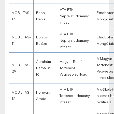
MTA BTK
MOBILITAS-
Babai
Etnobotani
Néprajztudományi
13
Dániel
Mongóliá
Intézet
MTA BTK
MOBILITAS-
Borsos
Etnobotani
Néprajztudományi
11
Balázs
Mongóliá
Intézet
A Magyar
Ábrahám
Magyar-Román
MOBILITAS-
Történész
Barna+5
Történész
29
Vegyesbiz
fő
Vegyesbizottság
soros ülé
MTA BTK
A délkelet
MOBILITAS-
Hornyák
Történettudományi
államok b
12
Árpád
Intézet
politikája
A természe