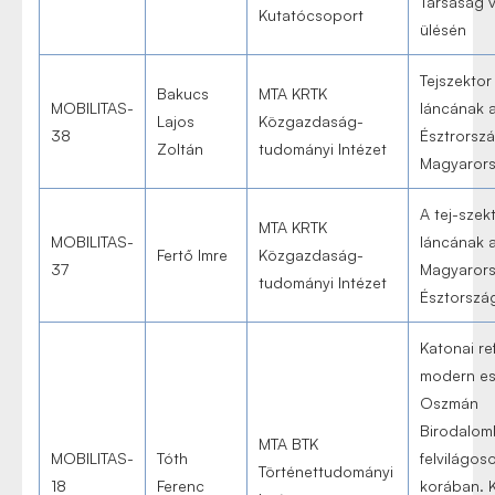
Társaság 
Kutatócsoport
ülésén
Tejszektor 
Bakucs
MTA KRTK
MOBILITAS-
láncának 
Lajos
Közgazdaság-
38
Észtrorsz
Zoltán
tudományi Intézet
Magyaror
A tej-szekt
MTA KRTK
MOBILITAS-
láncának 
Fertő Imre
Közgazdaság-
37
Magyaror
tudományi Intézet
Észtorszá
Katonai r
modern e
Oszmán
Birodalom
MTA BTK
MOBILITAS-
Tóth
felvilágos
Történettudományi
18
Ferenc
korában. 