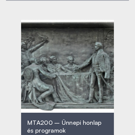
MTA200 – Ünnepi honlap
és programok