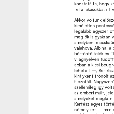
konstatálta, hogy k
fel a lakásukba, itt
Akkor voltunk elős
kíméletlen pontoss
legalább egyszer o
meg ők is gyakran v
amelyben, macskaőr
valahová. Albina, a
börtöntöltelék és T
világnyelven tudott
abban a kicsi beug
lehetett –, Kertés
királyként trónolt a
filozofált. Nagysze
szellemileg így volt
az emberi múlt, jel
amelyeket meglátni
Kertész egyes törté
némelyiket – Imre 