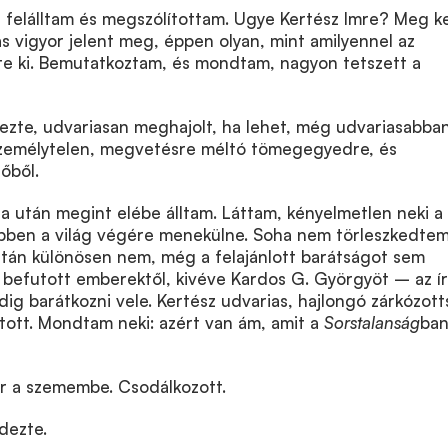
t, felálltam és megszólítottam. Ugye Kertész Imre? Meg ke
ias vigyor jelent meg, éppen olyan, mint amilyennel az
tte ki. Bemutatkoztam, és mondtam, nagyon tetszett a
zte, udvariasan meghajolt, ha lehet, még udvariasabba
személytelen, megvetésre méltó tömegegyedre, és
őből.
 után megint elébe álltam. Láttam, kényelmetlen neki a
ebben a világ végére menekülne. Soha nem törleszkedte
ztán különösen nem, még a felajánlott barátságot sem
 befutott emberektől, kivéve Kardos G. Györgyöt – az í
edig barátkozni vele. Kertész udvarias, hajlongó zárkózot
tott. Mondtam neki: azért van ám, amit a
Sorstalanság
ba
ör a szemembe. Csodálkozott.
dezte.