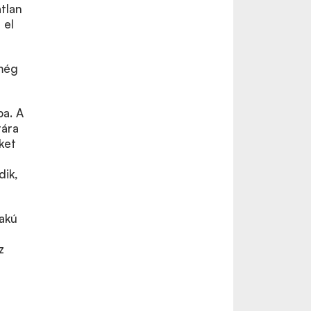
tlan
 el
 még
ba. A
tára
ket
dik,
yakú
z