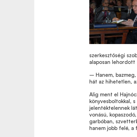
szerkesztőségi szo
alaposan lehordott 
– Hanem, bazmeg, v
hát az hihetetlen, a
Alig ment el Hajnóc
könyvesboltokkal, s
jelentéktelennek lá
vonású, kopaszodó, 
garbóban, szvetter
hanem jobb felé, a f