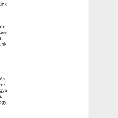
jünk
nte
ben,
e,
unk
 és
vek
agya
n,
ogy