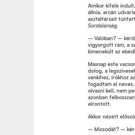
Amikor kifelé indul
állnia, arcán udvar
asztaltársait tünte
Sorstalanság.
– Valóban? – kérde
vigyorgott rám, a 
kimenekült az ebédl
Másnap este vacsora
dolog, a legszíves
senkihez, írókhoz a
fogadtam el neves,
olvasni kell, nem p
azonban felbosszan
elrontott.
Akkor nézett elősz
– Micsodát? – kér