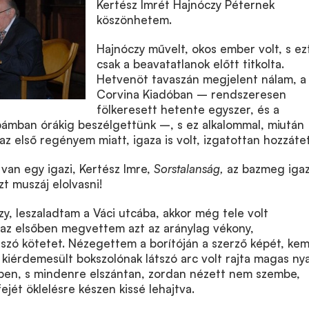
Kertész Imrét Hajnóczy Péternek
köszönhetem.
Hajnóczy művelt, okos ember volt, s ez
csak a beavatatlanok előtt titkolta.
Hetvenöt tavaszán megjelent nálam, a
Corvina Kiadóban – rendszeresen
fölkeresett hetente egyszer, és a
bámban órákig beszélgettünk –, s ez alkalommal, miután
az első regényem miatt, igaza is volt, izgatottan hozzáte
an egy igazi, Kertész Imre,
Sorstalanság,
az bazmeg igaz
zt muszáj elolvasni!
zy, leszaladtam a Váci utcába, akkor még tele volt
 az elsőben megvettem azt az aránylag vékony,
tszó kötetet. Nézegettem a borítóján a szerző képét, ke
kiérdemesült bokszolónak látszó arc volt rajta magas ny
ben, s mindenre elszántan, zordan nézett nem szembe,
ejét öklelésre készen kissé lehajtva.