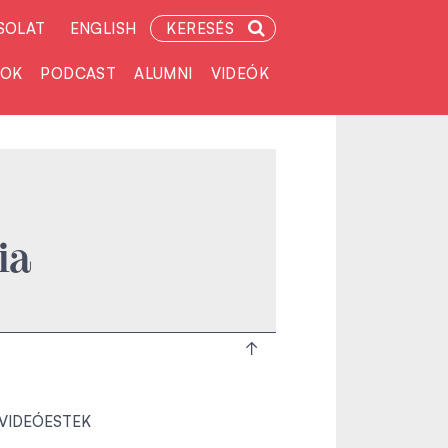
SOLAT
ENGLISH
KERESÉS
TOK
PODCAST
ALUMNI
VIDEÓK
ia
 VIDEÓESTEK