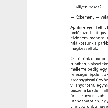
– Milyen pasas? – 
– Kőkemény – vála
Április elején felh
emlékezett; sőt jav
elvinném; mondta, ő
találkozzunk a par
megbeszéltük.
Ott ültünk a padon 
ruhában, választéko
mellette pedig egy s
felesége lépdelt, a
szorongással üdvözö
villanydrótra, egymá
beszélni kezdett. E
úriasszonyok szóhas
utánozhatatlan, eg
vinnyogtunk a nevet