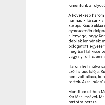
Kimentünk a folyosó
A következő három 
harmadik társunk a 
Európa Kiadó akkori 
nyomkereső
n dolgo
a lényege, hogy Ker
debilek lennének: 
bólogatott egyetért
meg Barttal kissé o
vagy nyitott szemm
Három hét múlva sa
szólt a beutalója. 
nem volt állása, ker
tettek. Azzal búcsú
Mondtam otthon Ma
Kertész Imrével. Mar
tartotta persze.