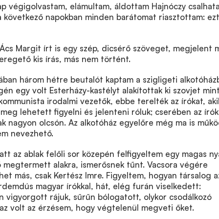
p végigolvastam, elámultam, áldottam Hajnóczy csalhata
 a következő napokban minden barátomat riasztottam: ezt
, Ács Margit írt is egy szép, dicsérő szöveget, megjelent
veregető kis írás, más nem történt.
ban három hétre beutalót kaptam a szigligeti alkotóház
n egy volt Esterházy-kastélyt alakítottak ki szovjet min
 kommunista irodalmi vezetők, ebbe terelték az írókat, aki
meg lehetett figyelni és jelenteni róluk; cserében az írók
tak nagyon olcsón. Az alkotóház egyelőre még ma is műkö
em nevezhető.
latt az ablak felőli sor közepén felfigyeltem egy magas n
megtermett alakra, ismerősnek tűnt. Vacsora végére
het más, csak Kertész Imre. Figyeltem, hogyan társalog a
érdemdús magyar írókkal, hát, elég furán viselkedett:
n vigyorgott rájuk, sűrűn bólogatott, olykor csodálkozó
 az volt az érzésem, hogy végtelenül megveti őket.