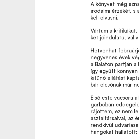
A könyvet még azna
irodalmi érzékét, s
kell olvasni.
Vártam a kritikákat
két jóindulatú, váll
Hetvenhat februárjá
negyvenes évek végé
a Balaton partján a
így együtt könnyen 
kitűnő ellátást kap
bár olcsónak már n
Első este vacsora a
garbóban eddegélő 
rájöttem, ez nem le
asztaltársaival, az 
rendkívül udvariasa
hangokat hallatott;