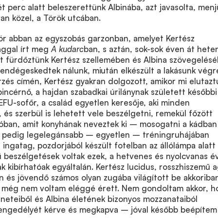
ét perc alatt beleszerettünk Albinába, azt javasolta, men
 van közel, a Török utcában.
zör abban az egyszobás garzonban, amelyet Kertész
ággal írt meg
A kudarc
ban, s aztán, sok-sok éven át hete
tt fürdőztünk Kertész szellemében és Albina szövegelésé
endégeskedtek nálunk, miután elkészült a lakásunk végr
zés címén, Kertész gyakran dolgozott, amikor mi elutazt
 pincérnő, a hajdan szabadkai úrilánynak született későbbi
EFU-sofőr, a család egyetlen keresője, aki minden
, és szerbül is lehetett vele beszélgetni, remekül főzött
róban, amit konyhának neveztek ki – mosogatni a kádban
z pedig legelegánsabb – egyetlen – tréningruhájában
z ingatag, pozdorjából készült fotelban az állólámpa alatt
rű beszélgetések voltak ezek, a hetvenes és nyolcvanas é
ak kibírhatóak egyáltalán. Kertész lucidus, rosszhiszemű 
en és jövendő számos olyan zugába világított be akkoriba
 még nem voltam eléggé érett. Nem gondoltam akkor, h
neteiből és Albina életének bizonyos mozzanataiból
engedélyét kérve és megkapva – jóval később beépítem