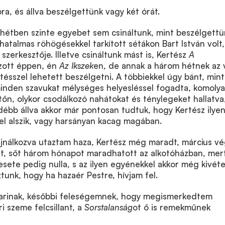
ra, és állva beszélgettünk vagy két órát.
hétben szinte egyebet sem csináltunk, mint beszélgettü
hatalmas röhögésekkel tarkított sétákon Bart István volt,
szerkesztője. Illetve csináltunk mást is, Kertész
A
zott éppen, én
Az Ikszek
en, de annak a három hétnek az 
tésszel lehetett beszélgetni. A többiekkel úgy bánt, min
minden szavukat mélységes helyesléssel fogadta, komoly
őn, olykor csodálkozó nahátokat és ténylegeket hallatva
débb állva akkor már pontosan tudtuk, hogy Kertész ilye
el alszik, vagy harsányan kacag magában.
jnálkozva utaztam haza, Kertész még maradt, március v
Két, sőt három hónapot maradhatott az alkotóházban, mer
esete pedig nulla, s az ilyen egyénekkel akkor még kivéte
ztunk, hogy ha hazaér Pestre, hívjam fel.
rinak, későbbi feleségemnek, hogy megismerkedtem
i szeme felcsillant, a
Sorstalanság
ot ő is remekműnek