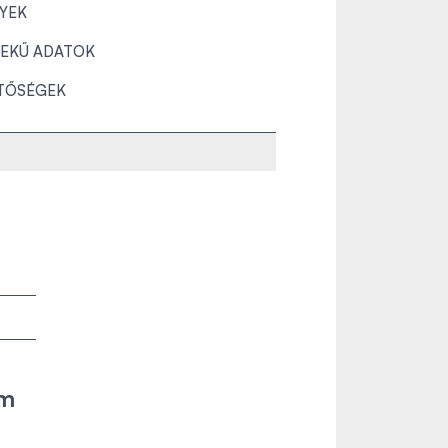
YEK
EKŰ ADATOK
TŐSÉGEK
öm