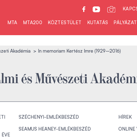
KAPC
MTA
MTA200
KÖZTESTÜLET
KUTATÁS
PÁLYÁZA
szeti Akadémia
In memoriam Kertész Imre (1929–2016)
almi és Művészeti Akadém
TI
SZÉCHENYI-EMLÉKBESZÉD
HÍREK
SEAMUS HEANEY-EMLÉKBESZÉD
ONLINE
 ÉVE