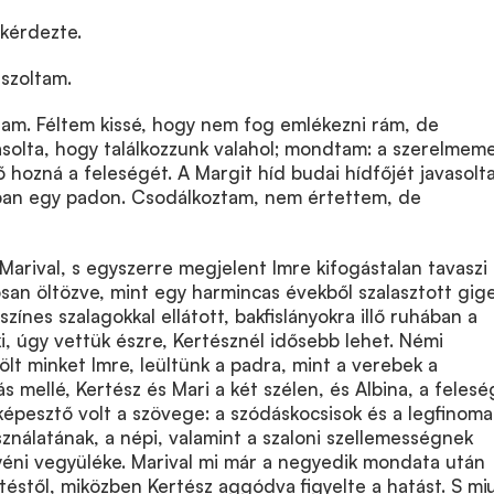
kérdezte.
szoltam.
ívtam. Féltem kissé, hogy nem fog emlékezni rám, de
asolta, hogy találkozzunk valahol; mondtam: a szerelmeme
 hozná a feleségét. A Margit híd budai hídfőjét javasolta
kban egy padon. Csodálkoztam, nem értettem, de
Marival, s egyszerre megjelent Imre kifogástalan tavaszi
san öltözve, mint egy harmincas évekből szalasztott giger
zínes szalagokkal ellátott, bakfislányokra illő ruhában a
ki, úgy vettük észre, Kertésznél idősebb lehet. Némi
lt minket Imre, leültünk a padra, mint a verebek a
s mellé, Kertész és Mari a két szélen, és Albina, a felesé
lképesztő volt a szövege: a szódáskocsisok és a legfinom
ználatának, a népi, valamint a szaloni szellemességnek
yéni vegyüléke. Marival mi már a negyedik mondata után
éstől, miközben Kertész aggódva figyelte a hatást. S mi