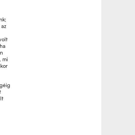
nk;
 az
volt
tha
an
, mi
nkor
égéig
t
lt