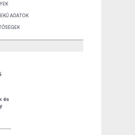
YEK
EKŰ ADATOK
TŐSÉGEK
s
k és
y