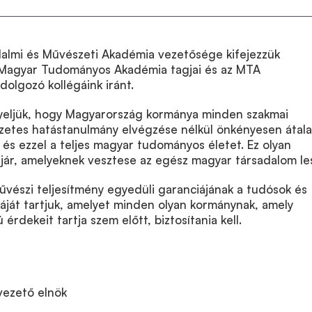
dalmi és Művészeti Akadémia vezetősége kifejezzük
a Magyar Tudományos Akadémia tagjai és az MTA
dolgozó kollégáink iránt.
gyeljük, hogy Magyarország kormánya minden szakmai
zetes hatástanulmány elvégzése nélkül önkényesen átalak
és ezzel a teljes magyar tudományos életet. Ez olyan
jár, amelyeknek vesztese az egész magyar társadalom le
vészi teljesítmény egyedüli garanciájának a tudósok és
ját tartjuk, amelyet minden olyan kormánynak, amely
érdekeit tartja szem előtt, biztosítania kell.
vezető elnök