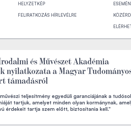
HELYZETKÉP
ESEMÉN
FELIRATKOZÁS HÍRLEVÉLRE
KÖZÉRD
ELÉRHE
Irodalmi és Művészet Akadémia
ek nyilatkozata a Magyar Tudományo
rt támadásról
művészi teljesítmény egyedüli garanciájának a tudóso
áját tartjuk, amelyet minden olyan kormánynak, amel
 érdekeit tartja szem előtt, biztosítania kell."