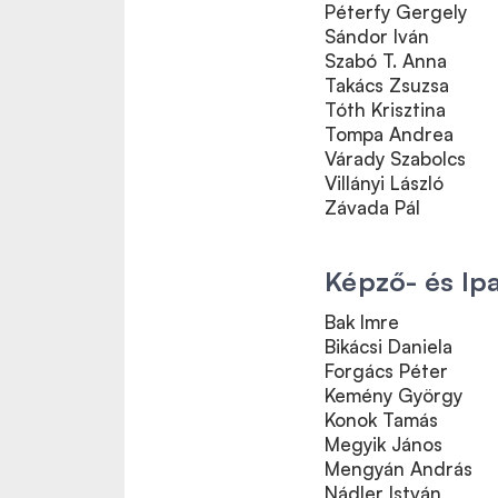
Péterfy Gergely
Sándor Iván
Szabó T. Anna
Takács Zsuzsa
Tóth Krisztina
Tompa Andrea
Várady Szabolcs
Villányi László
Závada Pál
Képző- és Ip
Bak Imre
Bikácsi Daniela
Forgács Péter
Kemény György
Konok Tamás
Megyik János
Mengyán András
Nádler István