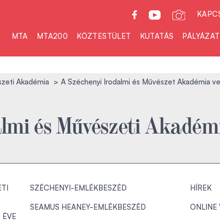
KAPC
MTA
MTA200
KÖZTESTÜLET
KUTATÁS
PÁLYÁZA
szeti Akadémia
A Széchenyi Irodalmi és Művészet Akadémia ve
almi és Művészeti Akadém
TI
SZÉCHENYI-EMLÉKBESZÉD
HÍREK
SEAMUS HEANEY-EMLÉKBESZÉD
ONLINE
 ÉVE