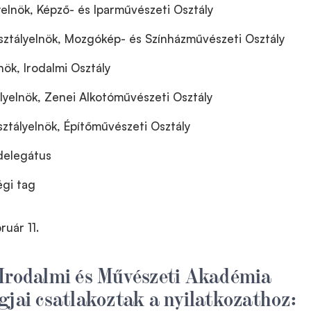
yelnök, Képző- és Iparművészeti Osztály
ztályelnök, Mozgókép- és Színházművészeti Osztály
nök, Irodalmi Osztály
ályelnök, Zenei Alkotóművészeti Osztály
ztályelnök, Építőművészeti Osztály
delegátus
égi tag
ruár 11.
 Irodalmi és Művészeti Akadémia
gjai csatlakoztak a nyilatkozathoz: