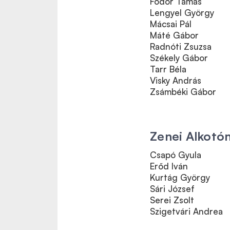
Fodor Tamás
Lengyel György
Mácsai Pál
Máté Gábor
Radnóti Zsuzsa
Székely Gábor
Tarr Béla
Visky András
Zsámbéki Gábor
Zenei Alkotó
Csapó Gyula
Erőd Iván
Kurtág György
Sári József
Serei Zsolt
Szigetvári Andrea