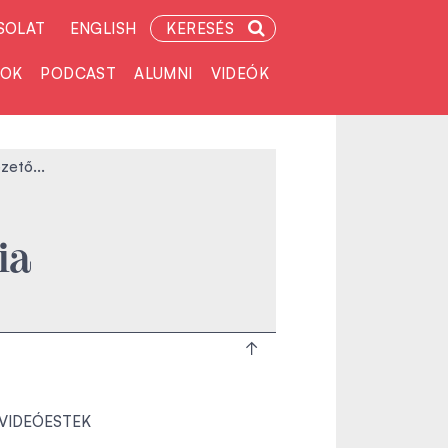
SOLAT
ENGLISH
KERESÉS
TOK
PODCAST
ALUMNI
VIDEÓK
zető...
ia
 VIDEÓESTEK