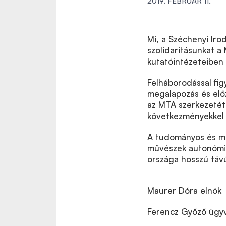
2019. FEBRUÁR 11.
Mi, a Széchenyi Iro
szolidaritásunkat 
kutatóintézeteiben 
Felháborodással fi
megalapozás és elő
az MTA szerkezetét 
következményekkel 
A tudományos és mű
művészek autonómiá
országa hosszú távú 
Maurer Dóra elnök
Ferencz Győző ügy