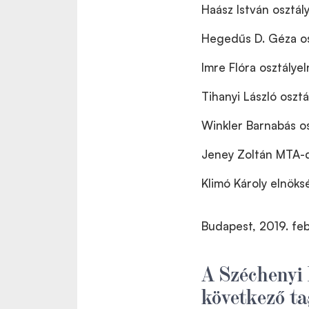
Haász István osztál
Hegedűs D. Géza os
Imre Flóra osztályel
Tihanyi László oszt
Winkler Barnabás os
Jeney Zoltán MTA-
Klimó Károly elnöks
Budapest, 2019. feb
A Széchenyi
következő ta