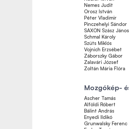
Nemes Judit
Orosz István
Péter Vladimir
Pinczehelyi Sándor
SAXON Szász János
Schmal Károly
Szüts Miklós
Vojnich Erzsébet
Záborszky Gábor
Zalavári József
Zoltán Mária Flóra
Mozgókép- és
Ascher Tamás
Alföldi Róbert
Bálint András
Enyedi Ildikó
Grunwalsky Ferenc