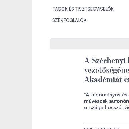
TAGOK ÉS TISZTSÉGVISELŐK
SZÉKFOGLALÓK
A Széchenyi 
vezetőségén
Akadémiát é
"A tudományos és 
művészek autonómi
országa hosszú távú