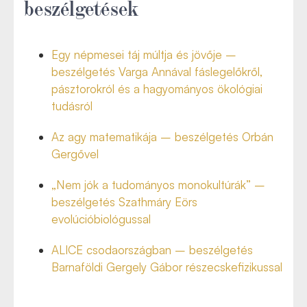
beszélgetések
Egy népmesei táj múltja és jövője –
beszélgetés Varga Annával fáslegelőkről,
pásztorokról és a hagyományos ökológiai
tudásról
Az agy matematikája – beszélgetés Orbán
Gergővel
„Nem jók a tudományos monokultúrák” –
beszélgetés Szathmáry Eörs
evolúcióbiológussal
ALICE csodaországban – beszélgetés
Barnaföldi Gergely Gábor részecskefizikussal