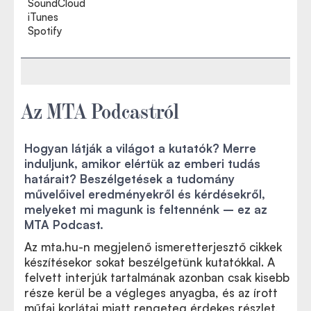
SoundCloud
iTunes
Spotify
Az MTA Podcastról
Hogyan látják a világot a kutatók? Merre
induljunk, amikor elértük az emberi tudás
határait? Beszélgetések a tudomány
művelőivel eredményekről és kérdésekről,
melyeket mi magunk is feltennénk – ez az
MTA Podcast.
Az mta.hu-n megjelenő ismeretterjesztő cikkek
készítésekor sokat beszélgetünk kutatókkal. A
felvett interjúk tartalmának azonban csak kisebb
része kerül be a végleges anyagba, és az írott
műfaj korlátai miatt rengeteg érdekes részlet,