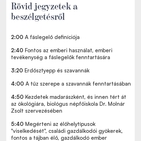
Rövid jegyzetek a
beszélgetésről
2:00
A fáslegelő definíciója
2:40
Fontos az emberi használat, emberi
tevékenység a fáslegelők fenntartására
3:20
Erdősztyepp és szavannák
4:00
A tűz szerepe a szavannák fenntartásában
4:50
Kezdetek madarászként, és innen tért át
az ökológiára, biológus népfőiskola Dr. Molnár
Zsolt szervezésében
5:40
Megérteni az élőhelytípusok
"viselkedését", családi gazdálkodói gyökerek,
fontos a tájban élő, gazdálkodó ember