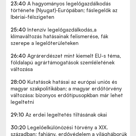
23:40
A hagyományos legelőgazdálkodás
története (Nyugat)-Európában; fáslegelők az
Ibériai-félszigeten
25:40
Intenzív legelőgazdálkodás,a
klímaváltozás hatásainak felismerése, fák
szerepe a legelőterületeken
26:40
Agrárerdészet mint kiemelt EU-s téma,
földalapú agrártámogatások szemléletének
változása
28:00
Kutatások hatásai az európai uniós és
magyar szakpolitikában; a magyar erdőtörvény
változása: bizonyos erdőtípusopkban már lehet
legeltetni
29:10
Az erdei legeltetés tiltásának okai
30:20
Legelőelkülönözési törvény a XIX.
században; fahiány, erdővédelem a világháborúk