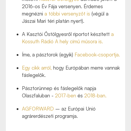
2016-os Év Fája versenyen. Érdemes
megnézni
a többi versenyzőt is
(végül a
Jászai Mari téri platán nyert).
A Kasztói Őstölgyesről riportot készített
a
Kossuth Rádió A hely című műsora is.
Íme, a pásztorok (egyik)
Facebook-csoportja.
Egy cikk arról,
hogy Európában merre vannak
fáslegelők.
Pásztorünnep és fáslegelők napja
Olaszfaluban -
2017-ben
és
2018-ban.
AGFORWARD
– az Európai Unió
agrárerdészeti programja.