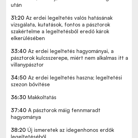
után
31:20
Az erdei legeltetés valós hatásának
vizsgálata, kutatások, fontos a pásztorok
szakértelme a legeltetésből eredő károk
elkerülésében
33:40
Az erdei legeltetés hagyományai, a
pásztorok kulcsszerepe, miért nem alkalmas itt a
villanypásztor
34:50
Az erdei legeltetés haszna; legeltetési
szezon bővítése
36:30
Makkoltatás
37:40
A pásztorok máig fennmaradt
hagyománya
38:20
Új ismeretek az idegenhonos erdők
legeltetéséből