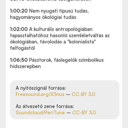
1:00:20
Nem nyugati típusú tudás,
hagyományos ökológiai tudás
1:02:00
A kulturális antropológiában
tapasztalhatóhoz hasonló szemléletváltás az
ökológiában, távolodás a "kolonialista"
felfogástól
1:06:50
Pásztorok, fáslegelők szimbolikus
hídszerepben
A nyitószignál forrása:
Freesound.org/X3nus
–
CC-BY 3.0
Az átvezető zene forrása:
Soundcloud/PeriTune
–
CC-BY 3.0