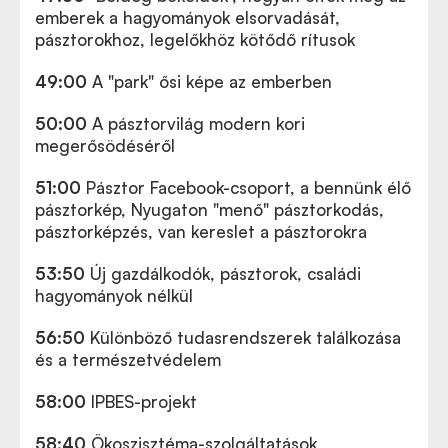
emberek a hagyományok elsorvadását,
pásztorokhoz, legelőkhöz kötődő rítusok
49:00
A "park" ősi képe az emberben
50:00
A pásztorvilág modern kori
megerősödéséről
51:00
Pásztor Facebook-csoport, a bennünk élő
pásztorkép, Nyugaton "menő" pásztorkodás,
pásztorképzés, van kereslet a pásztorokra
53:50
Új gazdálkodók, pásztorok, családi
hagyományok nélkül
56:50
Különböző tudasrendszerek találkozása
és a természetvédelem
58:00
IPBES-projekt
58:40
Ökoszisztéma-szolgáltatások