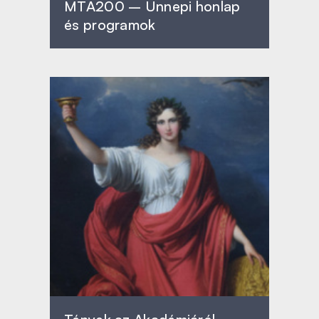
MTA200 – Ünnepi honlap
és programok