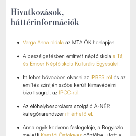
Hivatkozások,
háttérinformációk
Varga Anna oldala
az MTA ÖK honlapján.
A beszélgetésben említett népfőiskola
a Táj
és Ember Népfőiskola Kulturális Egyesület.
Itt lehet bővebben olvasni az
IPBES-ről
és az
említés szintjén szóba került klímavédelmi
bizottságról, az
IPCC-ről.
Az élőhelybesorolásra szolgáló Á-NÉR
kategóriarendszer
itt érhető el.
Anna egyik kedvenc fáslegelője, a Bogyiszló
melletti
Kasztói Őstölgyes
döntőbe jutott a