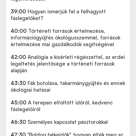
39:00
Hogyan ismerjük fel a felhagyott
fáslegelőket?
40:00
Történeti források értelmezése,
információgyűjtés ökológusszemmel, források
értelmezése mai gazdálkodók segítségével
42:00
Analógia a kísérleti régészettel, az erdei
legeltetés jelentősége a történeti források
alapján
43:30
Fák botolása, takarmánygyűjtés és ennek
ökológiai hatásai
45:00
A terepen eltöltött időről, kedvenc
fáslegelőiről
46:30
Személyes kapcsolat pásztorokkal
47:30
"Boldog békeidők", hogyan élték meg az