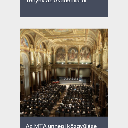
Tények az Akadémiáról
Az MTA ünnepi közgyűlése