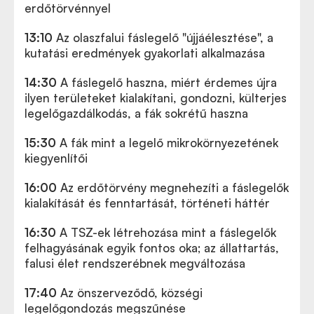
erdőtörvénnyel
13:10
Az olaszfalui fáslegelő "újjáélesztése", a
kutatási eredmények gyakorlati alkalmazása
14:30
A fáslegelő haszna, miért érdemes újra
ilyen területeket kialakítani, gondozni, külterjes
legelőgazdálkodás, a fák sokrétű haszna
15:30
A fák mint a legelő mikrokörnyezetének
kiegyenlítői
16:00
Az erdőtörvény megnehezíti a fáslegelők
kialakítását és fenntartását, történeti háttér
16:30
A TSZ-ek létrehozása mint a fáslegelők
felhagyásának egyik fontos oka; az állattartás,
falusi élet rendszerébnek megváltozása
17:40
Az önszerveződő, községi
legelőgondozás megszűnése