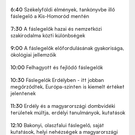
6:40
Székelyföldi élmények, tankönyvbe illő
fáslegelő a Kis-Homoród mentén
7:30
A fáslegelők hazai és nemzetközi
szakirodalma közti különbségek
9:00
A fáslegelők előfordulásának gyakorisága,
ökológiai jellemzőik
10:00
Felhagyott és fejlődő fáslegelők
10:30
Fáslegelők Erdélyben - itt jobban
megőrződtek, Európa-szinten is kiemelt értéket
jelentenek
11:30
Erdély és a magyarországi dombvidéki
területek múltja, erdélyi tanulmányok, kutatások
12:10
Bakonyi, olaszfalui fáslegelő, saját
kutatások, helyi nehézségek a magyarországi