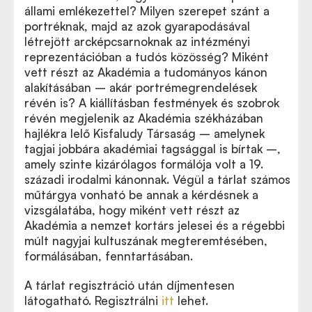
állami emlékezettel? Milyen szerepet szánt a
portréknak, majd az azok gyarapodásával
létrejött arcképcsarnoknak az intézményi
reprezentációban a tudós közösség? Miként
vett részt az Akadémia a tudományos kánon
alakításában – akár portrémegrendelések
révén is? A kiállításban festmények és szobrok
révén megjelenik az Akadémia székházában
hajlékra lelő Kisfaludy Társaság – amelynek
tagjai jobbára akadémiai tagsággal is bírtak –,
amely szinte kizárólagos formálója volt a 19.
századi irodalmi kánonnak. Végül a tárlat számos
műtárgya vonható be annak a kérdésnek a
vizsgálatába, hogy miként vett részt az
Akadémia a nemzet kortárs jelesei és a régebbi
múlt nagyjai kultuszának megteremtésében,
formálásában, fenntartásában.
A tárlat regisztráció után díjmentesen
látogatható. Regisztrálni
itt
lehet.