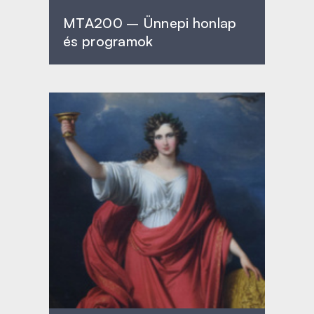
MTA200 – Ünnepi honlap
és programok