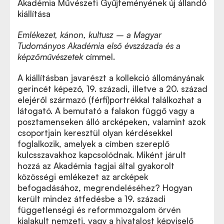
Akadémia Művészeti Gyűjteményének új állandó
kiállítása
Emlékezet, kánon, kultusz –
a Magyar
Tudományos Akadémia első évszázada és a
képzőművészetek
címmel.
A kiállításban javarészt a kollekció állományának
gerincét képező, 19. századi, illetve a 20. század
elejéről származó (férfi)portrékkal találkozhat a
látogató. A bemutató a falakon függő vagy a
posztamenseken álló arcképeken, valamint azok
csoportjain keresztül olyan kérdésekkel
foglalkozik, amelyek a címben szereplő
kulcsszavakhoz kapcsolódnak. Miként járult
hozzá az Akadémia tagjai által gyakorolt
közösségi emlékezet az arcképek
befogadásához, megrendeléséhez? Hogyan
került mindez átfedésbe a 19. századi
függetlenségi és reformmozgalom örvén
kialakult nemzeti, vagy a hivatalost képviselő