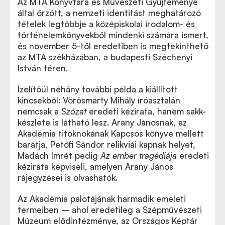
Az MTA Könyvtára és Művészeti Gyűjteménye
által őrzött, a nemzeti identitást meghatározó
tételek legtöbbje a középiskolai irodalom- és
történelemkönyvekből mindenki számára ismert,
és november 5-től eredetiben is megtekinthető
az MTA székházában, a budapesti Széchenyi
István téren.
Ízelítőül néhány további példa a kiállított
kincsekből: Vörösmarty Mihály íróasztalán
nemcsak a
Szózat
eredeti kézirata, hanem sakk-
készlete is látható lesz. Arany Jánosnak, az
Akadémia titoknokának Kapcsos könyve mellett
barátja, Petőfi Sándor relikviái kapnak helyet,
Madách Imrét pedig
Az ember tragédiája
eredeti
kézirata képviseli, amelyen Arany János
rájegyzései is olvashatók.
Az Akadémia palotájának harmadik emeleti
termeiben – ahol eredetileg a Szépművészeti
Múzeum elődintézménye, az Országos Képtár