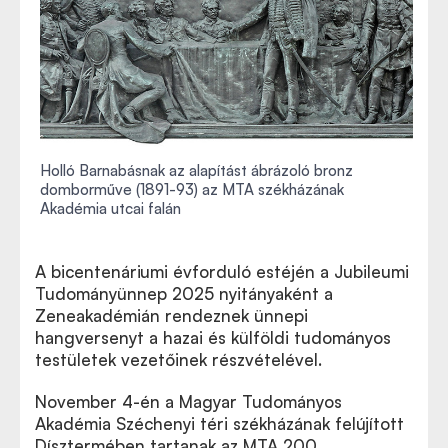
Holló Barnabásnak az alapítást ábrázoló bronz
domborműve (1891-93) az MTA székházának
Akadémia utcai falán
A bicentenáriumi évforduló estéjén a Jubileumi
Tudományünnep 2025 nyitányaként a
Zeneakadémián rendeznek ünnepi
hangversenyt a hazai és külföldi tudományos
testületek vezetőinek részvételével.
November 4-én a Magyar Tudományos
Akadémia Széchenyi téri székházának felújított
Dísztermében tartanak az MTA 200.