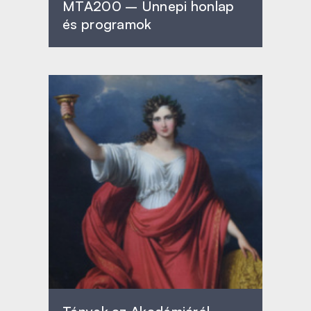
MTA200 – Ünnepi honlap
és programok