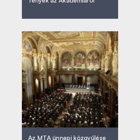
Tények az Akadémiáról
Az MTA ünnepi közgyűlése