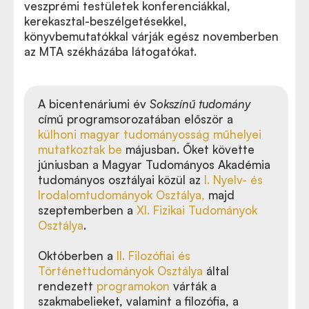
veszprémi testületek konferenciákkal,
kerekasztal-beszélgetésekkel,
könyvbemutatókkal várják egész novemberben
az MTA székházába látogatókat.
A bicentenáriumi év
Sokszínű tudomány
című programsorozatában először a
külhoni magyar tudományosság műhelyei
mutatkoztak be
májusban. Őket követte
júniusban a Magyar Tudományos Akadémia
tudományos osztályai közül az
I. Nyelv- és
Irodalomtudományok Osztálya,
majd
szeptemberben a
XI. Fizikai Tudományok
Osztálya
.
Októberben a
II. Filozófiai és
Történettudományok Osztálya
által
rendezett
programokon
várták a
szakmabelieket, valamint a filozófia, a