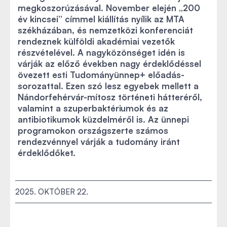
megkoszorúzásával. November elején „200
év kincsei” címmel kiállítás nyílik az MTA
székházában, és nemzetközi konferenciát
rendeznek külföldi akadémiai vezetők
részvételével. A nagyközönséget idén is
várják az előző években nagy érdeklődéssel
övezett esti Tudományünnep+ előadás-
sorozattal. Ezen szó lesz egyebek mellett a
Nándorfehérvár-mítosz történeti hátteréről,
valamint a szuperbaktériumok és az
antibiotikumok küzdelméről is. Az ünnepi
programokon országszerte számos
rendezvénnyel várják a tudomány iránt
érdeklődőket.
2025. OKTÓBER 22.