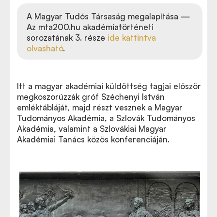
A Magyar Tudós Társaság megalapítása —
Az mta200.hu akadémiatörténeti
sorozatának 3. része
ide kattintva
olvasható
.
Itt a magyar akadémiai küldöttség tagjai először
megkoszorúzzák gróf Széchenyi István
emléktábláját, majd részt vesznek a Magyar
Tudományos Akadémia, a Szlovák Tudományos
Akadémia, valamint a Szlovákiai Magyar
Akadémiai Tanács közös konferenciáján.