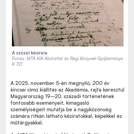
A szózat kézirata
Forrás: MTA KIK Kézirattár és Régi Könyvek Gyűjteménye
K 721
A 2025. november 5-én megnyíló,
200 év
kincsei
című kiállítás az Akadémia, rajta keresztül
Magyarország 19–20. századi történetének
fontosabb eseményeit, kimagasló
személyiségeit mutatja be a nagyközönség
számára ritkán látható kéziratokkal, képekkel és
műtárgyakkal.