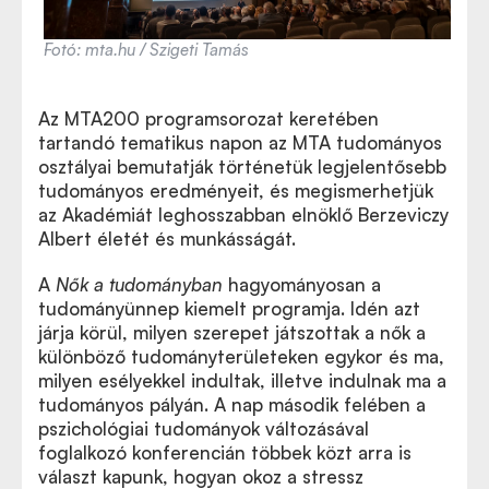
Fotó: mta.hu / Szigeti Tamás
Az MTA200 programsorozat keretében
tartandó tematikus napon az MTA tudományos
osztályai bemutatják történetük legjelentősebb
tudományos eredményeit, és megismerhetjük
az Akadémiát leghosszabban elnöklő Berzeviczy
Albert életét és munkásságát.
A
Nők a tudományban
hagyományosan a
tudományünnep kiemelt programja. Idén azt
járja körül, milyen szerepet játszottak a nők a
különböző tudományterületeken egykor és ma,
milyen esélyekkel indultak, illetve indulnak ma a
tudományos pályán. A nap második felében a
pszichológiai tudományok változásával
foglalkozó konferencián többek közt arra is
választ kapunk, hogyan okoz a stressz