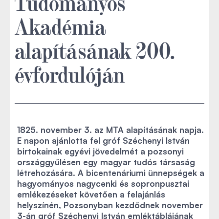
Tudományos
Akadémia
alapításának 200.
évfordulóján
1825. november 3. az MTA alapításának napja.
E napon ajánlotta fel gróf Széchenyi István
birtokainak egyévi jövedelmét a pozsonyi
országgyűlésen egy magyar tudós társaság
létrehozására. A bicentenáriumi ünnepségek a
hagyományos nagycenki és sopronpusztai
emlékezéseket követően a felajánlás
helyszínén, Pozsonyban kezdődnek november
3-án gróf Széchenyi István emléktáblájának