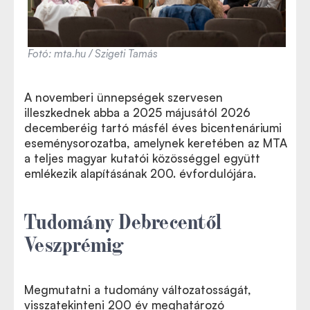
Fotó: mta.hu / Szigeti Tamás
A novemberi ünnepségek szervesen
illeszkednek abba a 2025 májusától 2026
decemberéig tartó másfél éves bicentenáriumi
eseménysorozatba, amelynek keretében az MTA
a teljes magyar kutatói közösséggel együtt
emlékezik alapításának 200. évfordulójára.
Tudomány Debrecentől
Veszprémig
Megmutatni a tudomány változatosságát,
visszatekinteni 200 év meghatározó