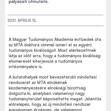
pályázati útmutató.
2021. ÁPRILIS 15.
A Magyar Tudományos Akadémia évtizedek óta
az MTA doktora címmel ismeri el az egyéni
tudományos kiválóságot. Most elérkezettnek
látja az időt arra, hogy a tudományos kiválóság
elismerését kiterjessze a tudományos
intézményekre is.
A kutatóhelyek most bevezetendő minősítési
rendszerét az MTA elnökének
kezdeményezésére elnökségi bizottság
dolgozta ki, amelyben valamennyi nagy
tudományterület képviseltette magát. Jelentős
előrelépés, hogy az új minősítési rendszer
egységesen érvényes, de valamennyi