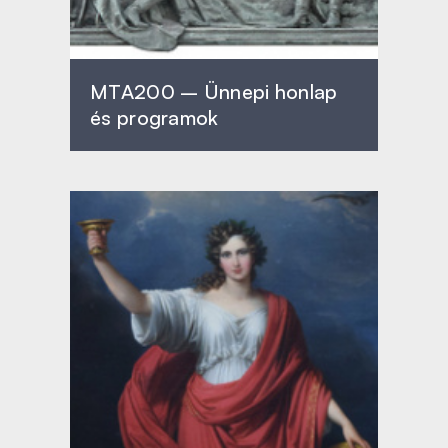
MTA200 – Ünnepi honlap
és programok