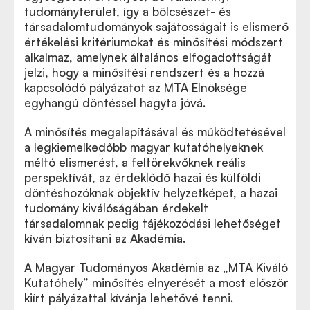
tudományterület, így a bölcsészet- és
társadalomtudományok sajátosságait is elismerő
értékelési kritériumokat és minősítési módszert
alkalmaz, amelynek általános elfogadottságát
jelzi, hogy a minősítési rendszert és a hozzá
kapcsolódó pályázatot az MTA Elnöksége
egyhangú döntéssel hagyta jóvá.
A minősítés megalapításával és működtetésével
a legkiemelkedőbb magyar kutatóhelyeknek
méltó elismerést, a feltörekvőknek reális
perspektívát, az érdeklődő hazai és külföldi
döntéshozóknak objektív helyzetképet, a hazai
tudomány kiválóságában érdekelt
társadalomnak pedig tájékozódási lehetőséget
kíván biztosítani az Akadémia.
A Magyar Tudományos Akadémia az „MTA Kiváló
Kutatóhely” minősítés elnyerését a most először
kiírt pályázattal kívánja lehetővé tenni.