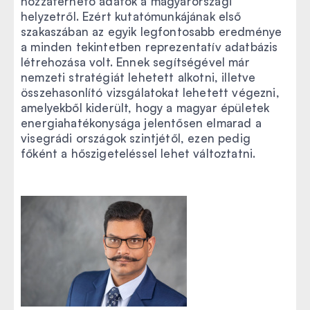
hozzáférhető adatok a magyarországi
helyzetről. Ezért kutatómunkájának első
szakaszában az egyik legfontosabb eredménye
a minden tekintetben reprezentatív adatbázis
létrehozása volt. Ennek segítségével már
nemzeti stratégiát lehetett alkotni, illetve
összehasonlító vizsgálatokat lehetett végezni,
amelyekből kiderült, hogy a magyar épületek
energiahatékonysága jelentősen elmarad a
visegrádi országok szintjétől, ezen pedig
főként a hőszigeteléssel lehet változtatni.