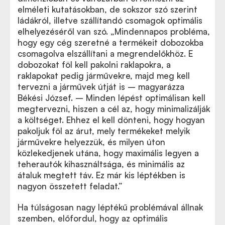
elméleti kutatásokban, de sokszor szó szerint
ládákról, illetve szállítandó csomagok optimális
elhelyezéséről van szó. „Mindennapos probléma,
hogy egy cég szeretné a termékeit dobozokba
csomagolva elszállítani a megrendelőkhöz. E
dobozokat föl kell pakolni raklapokra, a
raklapokat pedig járművekre, majd meg kell
tervezni a járművek útját is – magyarázza
Békési József. – Minden lépést optimálisan kell
megtervezni, hiszen a cél az, hogy minimalizálják
a költséget. Ehhez el kell dönteni, hogy hogyan
pakoljuk föl az árut, mely termékeket melyik
járművekre helyezzük, és milyen úton
közlekedjenek utána, hogy maximális legyen a
teherautók kihasználtsága, és minimális az
átaluk megtett táv. Ez már kis léptékben is
nagyon összetett feladat.”
Ha túlságosan nagy léptékű problémával állnak
szemben, előfordul, hogy az optimális