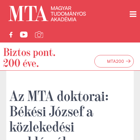
→
MTA200
Az MTA doktorai:
Békési József a
közlekedési