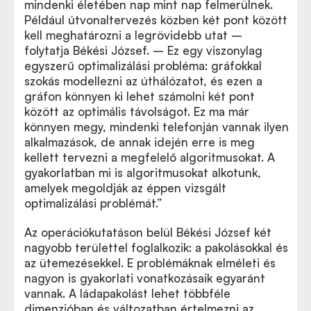
mindenki életében nap mint nap felmerülnek.
Például útvonaltervezés közben két pont között
kell meghatározni a legrövidebb utat –
folytatja Békési József. – Ez egy viszonylag
egyszerű optimalizálási probléma: gráfokkal
szokás modellezni az úthálózatot, és ezen a
gráfon könnyen ki lehet számolni két pont
között az optimális távolságot. Ez ma már
könnyen megy, mindenki telefonján vannak ilyen
alkalmazások, de annak idején erre is meg
kellett tervezni a megfelelő algoritmusokat. A
gyakorlatban mi is algoritmusokat alkotunk,
amelyek megoldják az éppen vizsgált
optimalizálási problémát.”
Az operációkutatáson belül Békési József két
nagyobb területtel foglalkozik: a pakolásokkal és
az ütemezésekkel. E problémáknak elméleti és
nagyon is gyakorlati vonatkozásaik egyaránt
vannak. A ládapakolást lehet többféle
dimenzióban és változatban értelmezni az