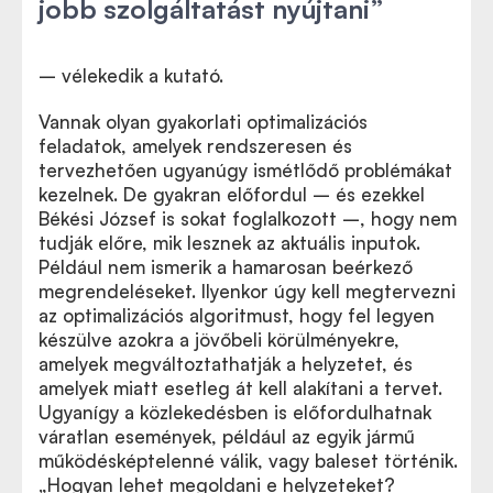
jobb szolgáltatást nyújtani”
– vélekedik a kutató.
Vannak olyan gyakorlati optimalizációs
feladatok, amelyek rendszeresen és
tervezhetően ugyanúgy ismétlődő problémákat
kezelnek. De gyakran előfordul – és ezekkel
Békési József is sokat foglalkozott –, hogy nem
tudják előre, mik lesznek az aktuális inputok.
Például nem ismerik a hamarosan beérkező
megrendeléseket. Ilyenkor úgy kell megtervezni
az optimalizációs algoritmust, hogy fel legyen
készülve azokra a jövőbeli körülményekre,
amelyek megváltoztathatják a helyzetet, és
amelyek miatt esetleg át kell alakítani a tervet.
Ugyanígy a közlekedésben is előfordulhatnak
váratlan események, például az egyik jármű
működésképtelenné válik, vagy baleset történik.
„Hogyan lehet megoldani e helyzeteket?