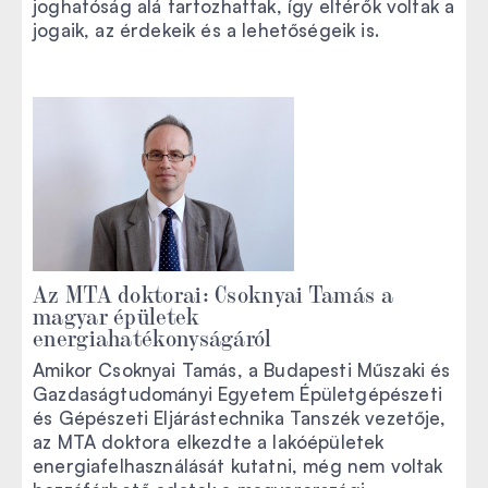
joghatóság alá tartozhattak, így eltérők voltak a
jogaik, az érdekeik és a lehetőségeik is.
Az MTA doktorai: Csoknyai Tamás a
magyar épületek
energiahatékonyságáról
Amikor Csoknyai Tamás, a Budapesti Műszaki és
Gazdaságtudományi Egyetem Épületgépészeti
és Gépészeti Eljárástechnika Tanszék vezetője,
az MTA doktora elkezdte a lakóépületek
energiafelhasználását kutatni, még nem voltak