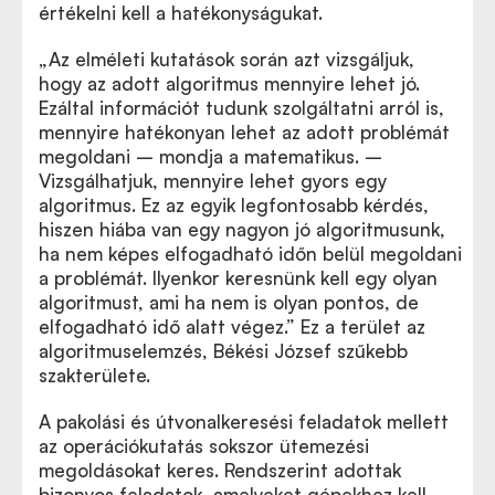
értékelni kell a hatékonyságukat.
„Az elméleti kutatások során azt vizsgáljuk,
hogy az adott algoritmus mennyire lehet jó.
Ezáltal információt tudunk szolgáltatni arról is,
mennyire hatékonyan lehet az adott problémát
megoldani – mondja a matematikus. –
Vizsgálhatjuk, mennyire lehet gyors egy
algoritmus. Ez az egyik legfontosabb kérdés,
hiszen hiába van egy nagyon jó algoritmusunk,
ha nem képes elfogadható időn belül megoldani
a problémát. Ilyenkor keresnünk kell egy olyan
algoritmust, ami ha nem is olyan pontos, de
elfogadható idő alatt végez.” Ez a terület az
algoritmuselemzés, Békési József szűkebb
szakterülete.
A pakolási és útvonalkeresési feladatok mellett
az operációkutatás sokszor ütemezési
megoldásokat keres. Rendszerint adottak
bizonyos feladatok, amelyeket gépekhez kell