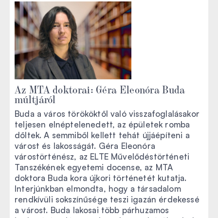
Az MTA doktorai: Géra Eleonóra Buda
múltjáról
Buda a város törököktől való visszafoglalásakor
teljesen elnéptelenedett, az épületek romba
dőltek. A semmiből kellett tehát újjáépíteni a
várost és lakosságát. Géra Eleonóra
várostörténész, az ELTE Művelődéstörténeti
Tanszékének egyetemi docense, az MTA
doktora Buda kora újkori történetét kutatja.
Interjúnkban elmondta, hogy a társadalom
rendkívüli sokszínűsége teszi igazán érdekessé
a várost. Buda lakosai több párhuzamos