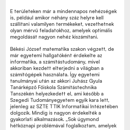
E területeken már a mindennapos nehézségek
is, például amikor néhány száz helyre kell
szállítani valamilyen termékeket, vezethetnek
olyan mérvű feladatokhoz, amelyek optimális
megoldását nagyon nehéz kiszámítani.
Békési József matematika szakon végzett, de
már egyetemi hallgatóként érdekelte az
informatika, a számítástudomány, mivel
akkoriban kezdett elterjedni a világban a
számítógépek használata. Így egyetemi
tanulmányai után az akkori Juhász Gyula
Tanárképző Főiskola Számítástechnika
Tanszékén helyezkedett el, ami később a
Szegedi Tudományegyetem egyik kara lett,
jelenleg az SZTE TTIK Informatikai Intézetében
dolgozik. Mindig is nagyon érdekelték a
gyakorlati alkalmazások. „Sok úgymond
hétköznapi problémával foglalkoztam, amelyek