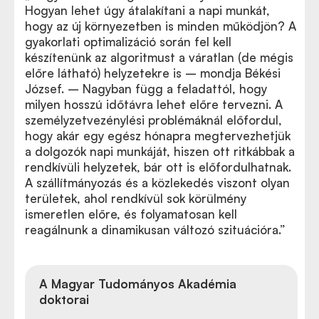
Hogyan lehet úgy átalakítani a napi munkát,
hogy az új környezetben is minden működjön? A
gyakorlati optimalizáció során fel kell
készítenünk az algoritmust a váratlan (de mégis
előre látható) helyzetekre is – mondja Békési
József. – Nagyban függ a feladattól, hogy
milyen hosszú időtávra lehet előre tervezni. A
személyzetvezénylési problémáknál előfordul,
hogy akár egy egész hónapra megtervezhetjük
a dolgozók napi munkáját, hiszen ott ritkábbak a
rendkívüli helyzetek, bár ott is előfordulhatnak.
A szállítmányozás és a közlekedés viszont olyan
területek, ahol rendkívül sok körülmény
ismeretlen előre, és folyamatosan kell
reagálnunk a dinamikusan változó szituációra.”
A Magyar Tudományos Akadémia
doktorai