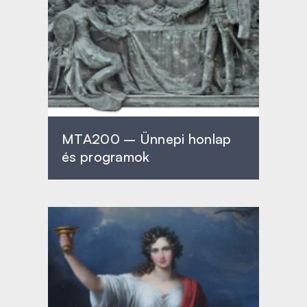
MTA200 – Ünnepi honlap
és programok