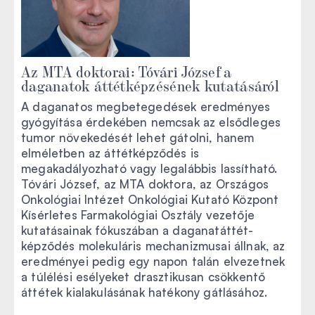
Az MTA doktorai: Tóvári József a
daganatok áttétképzésének kutatásáról
A daganatos megbetegedések eredményes
gyógyítása érdekében nemcsak az elsődleges
tumor növekedését lehet gátolni, hanem
elméletben az áttétképződés is
megakadályozható vagy legalábbis lassítható.
Tóvári József, az MTA doktora, az Országos
Onkológiai Intézet Onkológiai Kutató Központ
Kísérletes Farmakológiai Osztály vezetője
kutatásainak fókuszában a daganatáttét-
képződés molekuláris mechanizmusai állnak, az
eredményei pedig egy napon talán elvezetnek
a túlélési esélyeket drasztikusan csökkentő
áttétek kialakulásának hatékony gátlásához.