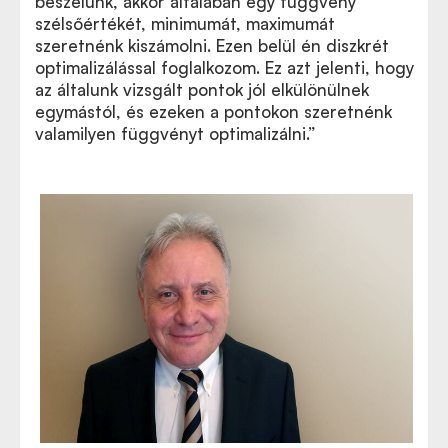
beszélünk, akkor általában egy függvény
szélsőértékét, minimumát, maximumát
szeretnénk kiszámolni. Ezen belül én diszkrét
optimalizálással foglalkozom. Ez azt jelenti, hogy
az általunk vizsgált pontok jól elkülönülnek
egymástól, és ezeken a pontokon szeretnénk
valamilyen függvényt optimalizálni.”