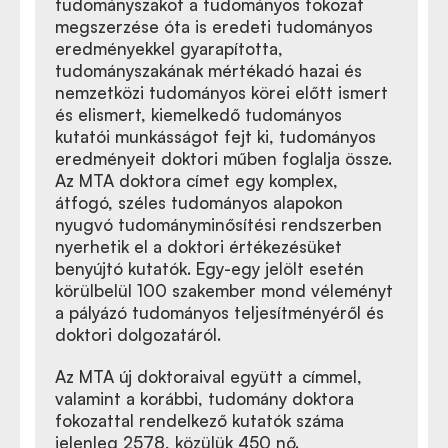
tudományszakot a tudományos fokozat
megszerzése óta is eredeti tudományos
eredményekkel gyarapította,
tudományszakának mértékadó hazai és
nemzetközi tudományos körei előtt ismert
és elismert, kiemelkedő tudományos
kutatói munkásságot fejt ki, tudományos
eredményeit doktori műben foglalja össze.
Az MTA doktora címet egy komplex,
átfogó, széles tudományos alapokon
nyugvó tudományminősítési rendszerben
nyerhetik el a doktori értékezésüket
benyújtó kutatók. Egy-egy jelölt esetén
körülbelül 100 szakember mond véleményt
a pályázó tudományos teljesítményéről és
doktori dolgozatáról.
Az MTA új doktoraival együtt a címmel,
valamint a korábbi, tudomány doktora
fokozattal rendelkező kutatók száma
jelenleg 2578, közülük 450 nő.