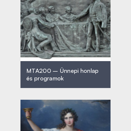
MTA200 – Ünnepi honlap
és programok