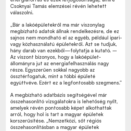
Csoknyai Tamás elemzései révén lehetett
válaszolni.
„Bár a lakóépületekről ma már viszonylag
megbízható adatok állnak rendelkezésre, de ez
sajnos nem mondható el az egyéb, például ipari-
vagy közhasználatú épületekről. Azt se tudjuk,
hány darab van ezekből—folytatja a kutató. –
Az viszont bizonyos, hogy a lakóépület-
állományra jut az energiafelhasználás nagy
része. Egyszerűen sokkal nagyobb az
össztérfogatuk, mint a többi épületé
együttvéve. Ezért ez a legfontosabb szegmens.”
A megbízható adatbázis segítségével már
összehasonlító vizsgálatokra is lehetőség nyílt,
amelyek révén pontosabb képet alkothattak
arról, hogy hol is tart a magyar épületek
korszerűsítése. „Nemzetközi, sőt régiós
összehasonlításban a magyar épületek