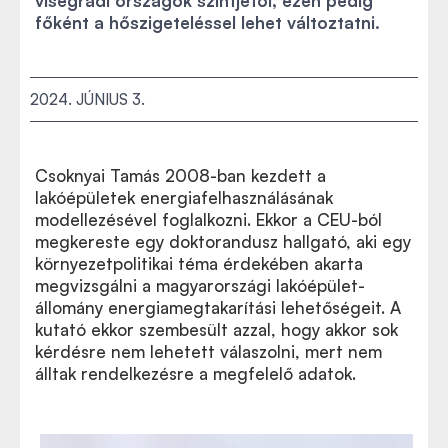
visegrádi országok szintjétől, ezen pedig
főként a hőszigeteléssel lehet változtatni.
2024. JÚNIUS 3.
Csoknyai Tamás 2008-ban kezdett a
lakóépületek energiafelhasználásának
modellezésével foglalkozni. Ekkor a CEU-ból
megkereste egy doktorandusz hallgató, aki egy
környezetpolitikai téma érdekében akarta
megvizsgálni a magyarországi lakóépület-
állomány energiamegtakarítási lehetőségeit. A
kutató ekkor szembesült azzal, hogy akkor sok
kérdésre nem lehetett válaszolni, mert nem
álltak rendelkezésre a megfelelő adatok.