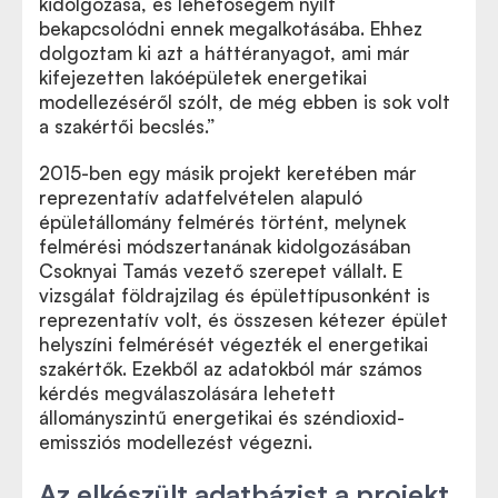
kidolgozása, és lehetőségem nyílt
bekapcsolódni ennek megalkotásába. Ehhez
dolgoztam ki azt a háttéranyagot, ami már
kifejezetten lakóépületek energetikai
modellezéséről szólt, de még ebben is sok volt
a szakértői becslés.”
2015-ben egy másik projekt keretében már
reprezentatív adatfelvételen alapuló
épületállomány felmérés történt, melynek
felmérési módszertanának kidolgozásában
Csoknyai Tamás vezető szerepet vállalt. E
vizsgálat földrajzilag és épülettípusonként is
reprezentatív volt, és összesen kétezer épület
helyszíni felmérését végezték el energetikai
szakértők. Ezekből az adatokból már számos
kérdés megválaszolására lehetett
állományszintű energetikai és széndioxid-
emissziós modellezést végezni.
Az elkészült adatbázist a projekt