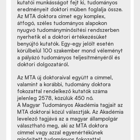
kutatói munkásságot fejt ki, tudományos
eredményeit doktori műben foglalja össze.
Az MTA doktora címet egy komplex,
átfogó, széles tudományos alapokon
nyugvó tudományminősítési rendszerben
nyerhetik el a doktori értékezésüket
benyújtó kutatók. Egy-egy jelölt esetén
körülbelül 100 szakember mond véleményt
a pályázó tudományos teljesítményéről és
doktori dolgozatáról.
Az MTA új doktoraival együtt a címmel,
valamint a korábbi, tudomány doktora
fokozattal rendelkező kutatók száma
jelenleg 2578, közülük 450 nő.
A Magyar Tudományos Akadémia tagjait az
MTA doktorai közül választják. Az Akadémia
levelező tagjává az a magyar állampolgár
választható meg, aki az MTA doktora
címmel vagy azzal egyenértékűnek
minősített tudományos fokozattal