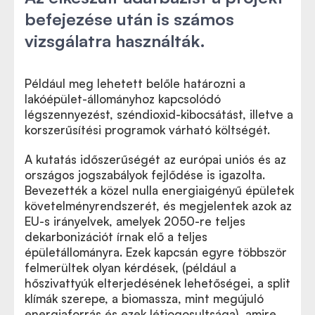
befejezése után is számos
vizsgálatra használták.
Például meg lehetett belőle határozni a
lakóépület-állományhoz kapcsolódó
légszennyezést, széndioxid-kibocsátást, illetve a
korszerűsítési programok várható költségét.
A kutatás időszerűségét az európai uniós és az
országos jogszabályok fejlődése is igazolta.
Bevezették a közel nulla energiaigényű épületek
követelményrendszerét, és megjelentek azok az
EU-s irányelvek, amelyek 2050-re teljes
dekarbonizációt írnak elő a teljes
épületállományra. Ezek kapcsán egyre többször
felmerültek olyan kérdések, (például a
hőszivattyúk elterjedésének lehetőségei, a split
klímák szerepe, a biomassza, mint megújuló
energiaforrás és ezek létjogosultsága), amire