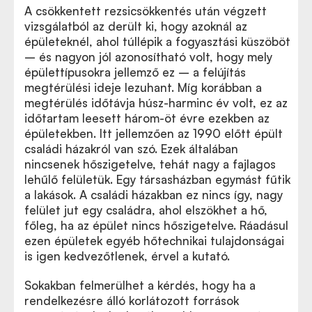
A csökkentett rezsicsökkentés után végzett
vizsgálatból az derült ki, hogy azoknál az
épületeknél, ahol túllépik a fogyasztási küszöböt
– és nagyon jól azonosítható volt, hogy mely
épülettípusokra jellemző ez – a felújítás
megtérülési ideje lezuhant. Míg korábban a
megtérülés időtávja húsz-harminc év volt, ez az
időtartam leesett három-öt évre ezekben az
épületekben. Itt jellemzően az 1990 előtt épült
családi házakról van szó. Ezek általában
nincsenek hőszigetelve, tehát nagy a fajlagos
lehűlő felületük. Egy társasházban egymást fűtik
a lakások. A családi házakban ez nincs így, nagy
felület jut egy családra, ahol elszökhet a hő,
főleg, ha az épület nincs hőszigetelve. Ráadásul
ezen épületek egyéb hőtechnikai tulajdonságai
is igen kedvezőtlenek, érvel a kutató.
Sokakban felmerülhet a kérdés, hogy ha a
rendelkezésre álló korlátozott források