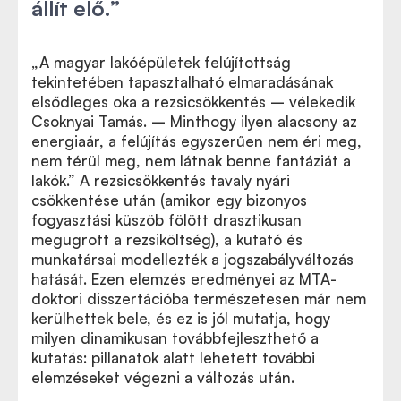
állít elő.”
„A magyar lakóépületek felújítottság
tekintetében tapasztalható elmaradásának
elsődleges oka a rezsicsökkentés – vélekedik
Csoknyai Tamás. – Minthogy ilyen alacsony az
energiaár, a felújítás egyszerűen nem éri meg,
nem térül meg, nem látnak benne fantáziát a
lakók.” A rezsicsökkentés tavaly nyári
csökkentése után (amikor egy bizonyos
fogyasztási küszöb fölött drasztikusan
megugrott a rezsiköltség), a kutató és
munkatársai modellezték a jogszabályváltozás
hatását. Ezen elemzés eredményei az MTA-
doktori disszertációba természetesen már nem
kerülhettek bele, és ez is jól mutatja, hogy
milyen dinamikusan továbbfejleszthető a
kutatás: pillanatok alatt lehetett további
elemzéseket végezni a változás után.