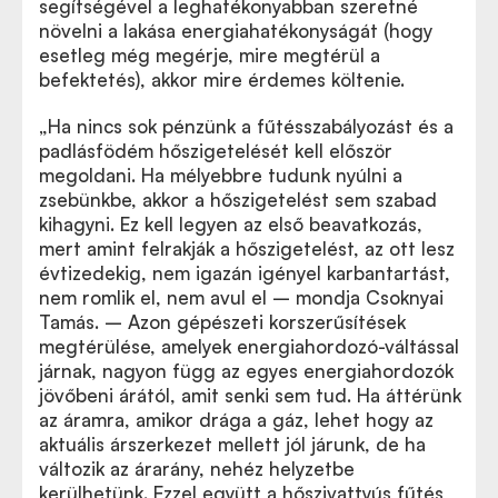
segítségével a leghatékonyabban szeretné
növelni a lakása energiahatékonyságát (hogy
esetleg még megérje, mire megtérül a
befektetés), akkor mire érdemes költenie.
„Ha nincs sok pénzünk a fűtésszabályozást és a
padlásfödém hőszigetelését kell először
megoldani. Ha mélyebbre tudunk nyúlni a
zsebünkbe, akkor a hőszigetelést sem szabad
kihagyni. Ez kell legyen az első beavatkozás,
mert amint felrakják a hőszigetelést, az ott lesz
évtizedekig, nem igazán igényel karbantartást,
nem romlik el, nem avul el – mondja Csoknyai
Tamás. – Azon gépészeti korszerűsítések
megtérülése, amelyek energiahordozó-váltással
járnak, nagyon függ az egyes energiahordozók
jövőbeni árától, amit senki sem tud. Ha áttérünk
az áramra, amikor drága a gáz, lehet hogy az
aktuális árszerkezet mellett jól járunk, de ha
változik az árarány, nehéz helyzetbe
kerülhetünk. Ezzel együtt a hőszivattyús fűtés