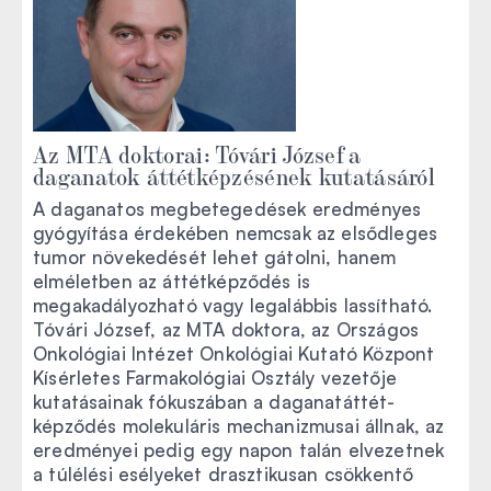
Az MTA doktorai: Tóvári József a
daganatok áttétképzésének kutatásáról
A daganatos megbetegedések eredményes
gyógyítása érdekében nemcsak az elsődleges
tumor növekedését lehet gátolni, hanem
elméletben az áttétképződés is
megakadályozható vagy legalábbis lassítható.
Tóvári József, az MTA doktora, az Országos
Onkológiai Intézet Onkológiai Kutató Központ
Kísérletes Farmakológiai Osztály vezetője
kutatásainak fókuszában a daganatáttét-
képződés molekuláris mechanizmusai állnak, az
eredményei pedig egy napon talán elvezetnek
a túlélési esélyeket drasztikusan csökkentő