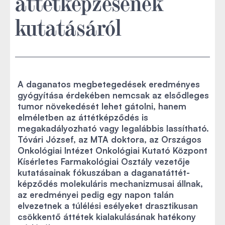
áttétképzésének
kutatásáról
A daganatos megbetegedések eredményes
gyógyítása érdekében nemcsak az elsődleges
tumor növekedését lehet gátolni, hanem
elméletben az áttétképződés is
megakadályozható vagy legalábbis lassítható.
Tóvári József, az MTA doktora, az Országos
Onkológiai Intézet Onkológiai Kutató Központ
Kísérletes Farmakológiai Osztály vezetője
kutatásainak fókuszában a daganatáttét-
képződés molekuláris mechanizmusai állnak,
az eredményei pedig egy napon talán
elvezetnek a túlélési esélyeket drasztikusan
csökkentő áttétek kialakulásának hatékony