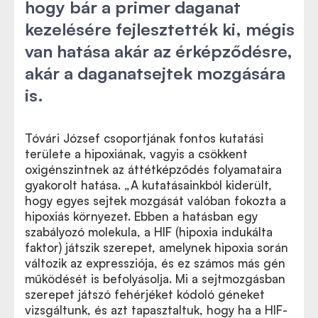
hogy bár a primer daganat
kezelésére fejlesztették ki, mégis
van hatása akár az érképződésre,
akár a daganatsejtek mozgására
is.
Tóvári József csoportjának fontos kutatási
területe a hipoxiának, vagyis a csökkent
oxigénszintnek az áttétképződés folyamataira
gyakorolt hatása. „A kutatásainkból kiderült,
hogy egyes sejtek mozgását valóban fokozta a
hipoxiás környezet. Ebben a hatásban egy
szabályozó molekula, a HIF (hipoxia indukálta
faktor) játszik szerepet, amelynek hipoxia során
változik az expressziója, és ez számos más gén
működését is befolyásolja. Mi a sejtmozgásban
szerepet játszó fehérjéket kódoló géneket
vizsgáltunk, és azt tapasztaltuk, hogy ha a HIF-