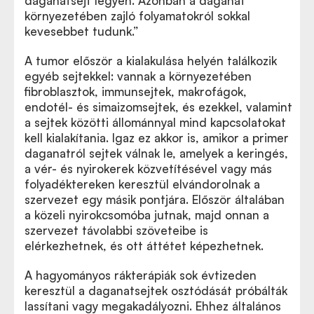
daganatsejt legyen. Azonban a daganat
környezetében zajló folyamatokról sokkal
kevesebbet tudunk.”
A tumor először a kialakulása helyén találkozik
egyéb sejtekkel: vannak a környezetében
fibroblasztok, immunsejtek, makrofágok,
endotél- és simaizomsejtek, és ezekkel, valamint
a sejtek közötti állománnyal mind kapcsolatokat
kell kialakítania. Igaz ez akkor is, amikor a primer
daganatról sejtek válnak le, amelyek a keringés,
a vér- és nyirokerek közvetítésével vagy más
folyadéktereken keresztül elvándorolnak a
szervezet egy másik pontjára. Először általában
a közeli nyirokcsomóba jutnak, majd onnan a
szervezet távolabbi szöveteibe is
elérkezhetnek, és ott áttétet képezhetnek.
A hagyományos rákterápiák sok évtizeden
keresztül a daganatsejtek osztódását próbálták
lassítani vagy megakadályozni. Ehhez általános