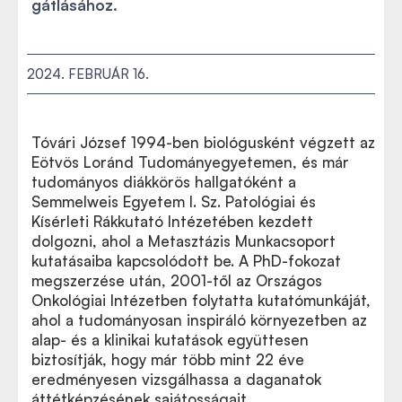
gátlásához.
2024. FEBRUÁR 16.
Tóvári József 1994-ben biológusként végzett az
Eötvös Loránd Tudományegyetemen, és már
tudományos diákkörös hallgatóként a
Semmelweis Egyetem I. Sz. Patológiai és
Kísérleti Rákkutató Intézetében kezdett
dolgozni, ahol a Metasztázis Munkacsoport
kutatásaiba kapcsolódott be. A PhD-fokozat
megszerzése után, 2001-től az Országos
Onkológiai Intézetben folytatta kutatómunkáját,
ahol a tudományosan inspiráló környezetben az
alap- és a klinikai kutatások együttesen
biztosítják, hogy már több mint 22 éve
eredményesen vizsgálhassa a daganatok
áttétképzésének sajátosságait.