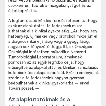
részt vevő molekulákat blokkolták, és ezáltal is
csökkenteni tudták a mozgékonyságot és az
áttétképzést is.
A legfontosabb kérdés természetesen az, hogy
ezek az alapkutatási felfedezések mikor
juthatnak el a klinikai gyakorlatig. „Az, hogy egy
hatóanyag, új marker vagy protokoll mikor jut el
a diagnosztikai eljárásig vagy a gyógyításig,
nagyon sok tényezőtől függ. Itt, az Országos
Onkológiai Intézetben működik a Nemzeti
Tumorbiológiai Laboratórium, amelynek
pontosan az az egyik legfőbb célja, hogy
elősegítse az alapkutatási és klinikai transzlációs
kutatások összekapcsolódását. Ezért reményeink
szerint a felfedezéseink nagyon gyorsan
beépülhetnek a klinikai gyakorlatba – érvel
Tóvári József. –
Az alapkutatóknak és a