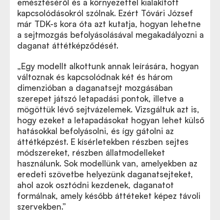
emésztéséről és a környezettel kialakított
kapcsolódásokról szólnak. Ezért Tóvári József
már TDK-s kora óta azt kutatja, hogyan lehetne
a sejtmozgás befolyásolásával megakadályozni a
daganat áttétképződését.
„Egy modellt alkottunk annak leírására, hogyan
változnak és kapcsolódnak két és három
dimenzióban a daganatsejt mozgásában
szerepet játszó letapadási pontok, illetve a
mögöttük lévő sejtvázelemek. Vizsgáltuk azt is,
hogy ezeket a letapadásokat hogyan lehet külső
hatásokkal befolyásolni, és így gátolni az
áttétképzést. E kísérletekben részben sejtes
módszereket, részben állatmodelleket
használunk. Sok modellünk van, amelyekben az
eredeti szövetbe helyezünk daganatsejteket,
ahol azok osztódni kezdenek, daganatot
formálnak, amely később áttéteket képez távoli
szervekben.”