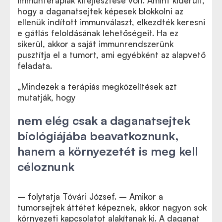
immunterápiák kifejlesztése volt. Amint kiderült,
hogy a daganatsejtek képesek blokkolni az
ellenük indított immunválaszt, elkezdték keresni
e gátlás feloldásának lehetőségeit. Ha ez
sikerül, akkor a saját immunrendszerünk
pusztítja el a tumort, ami egyébként az alapvető
feladata.
„Mindezek a terápiás megközelítések azt
mutatják, hogy
nem elég csak a daganatsejtek
biológiájába beavatkoznunk,
hanem a környezetét is meg kell
céloznunk
– folytatja Tóvári József. – Amikor a
tumorsejtek áttétet képeznek, akkor nagyon sok
környezeti kapcsolatot alakítanak ki. A daganat