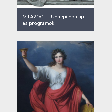
MTA200 – Ünnepi honlap
és programok