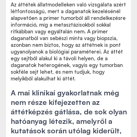
Az áttétek állatmodelleken való vizsgálata azért
létfontosságú, mert a daganatok kezelésénél
alapvetően a primer tumorból áll rendelkezésre
információ, míg a metasztázisokból sokkal
ritkábban vagy egyáltalán nem. A primer
daganatból van sebészi minta vagy biopszia,
azonban nem biztos, hogy az áttétnek is pont
ugyanolyanok a biológiai paraméterei. Az áttét
egy sejtből alakul ki a távoli helyen, de a
daganatok heterogének, vagyis egy tumorban
sokféle sejt lehet, és nem tudjuk, hogy
melyikből alakulhat ki áttét.
A mai klinikai gyakorlatnak még
nem része kifejezetten az
áttétképzés gátlása, de sok olyan
hatóanyag létezik, amelyről a
kutatások során utólag kiderült,