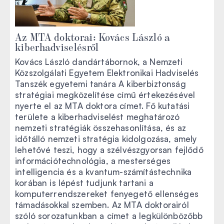
Az MTA doktorai: Kovács László a
kiberhadviselésről
Kovács László dandártábornok, a Nemzeti
Közszolgálati Egyetem Elektronikai Hadviselés
Tanszék egyetemi tanára A kiberbiztonság
stratégiai megközelítése című értekezésével
nyerte el az MTA doktora címet. Fő kutatási
területe a kiberhadviselést meghatározó
nemzeti stratégiák összehasonlítása, és az
időtálló nemzeti stratégia kidolgozása, amely
lehetővé teszi, hogy a szélvészgyorsan fejlődő
információtechnológia, a mesterséges
intelligencia és a kvantum-számítástechnika
korában is lépést tudjunk tartani a
komputerrendszereket fenyegető ellenséges
támadásokkal szemben. Az MTA doktorairól
szóló sorozatunkban a címet a legkülönbözőbb