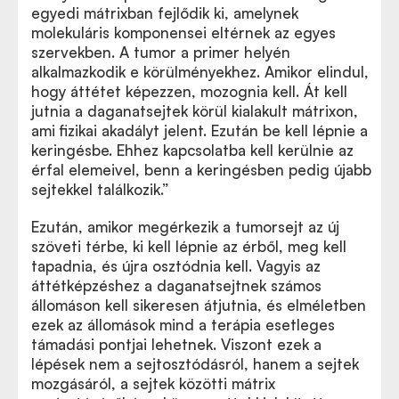
egyedi mátrixban fejlődik ki, amelynek
molekuláris komponensei eltérnek az egyes
szervekben. A tumor a primer helyén
alkalmazkodik e körülményekhez. Amikor elindul,
hogy áttétet képezzen, mozognia kell. Át kell
jutnia a daganatsejtek körül kialakult mátrixon,
ami fizikai akadályt jelent. Ezután be kell lépnie a
keringésbe. Ehhez kapcsolatba kell kerülnie az
érfal elemeivel, benn a keringésben pedig újabb
sejtekkel találkozik.”
Ezután, amikor megérkezik a tumorsejt az új
szöveti térbe, ki kell lépnie az érből, meg kell
tapadnia, és újra osztódnia kell. Vagyis az
áttétképzéshez a daganatsejtnek számos
állomáson kell sikeresen átjutnia, és elméletben
ezek az állomások mind a terápia esetleges
támadási pontjai lehetnek. Viszont ezek a
lépések nem a sejtosztódásról, hanem a sejtek
mozgásáról, a sejtek közötti mátrix