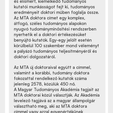
és elismert, kiemelkedő tudományos
kutatói munkásságot fejt ki, tudományos
eredményeit doktori műben foglalja össze.
Az MTA doktora címet egy komplex,
átfogó, széles tudományos alapokon
nyugvó tudományminősítési rendszerben
nyerhetik el a doktori értékezésüket
benyújtó kutatók. Egy-egy jelölt esetén
körülbelül 100 szakember mond véleményt
a pályázó tudományos teljesítményéről és
doktori dolgozatáról.
Az MTA új doktoraival együtt a címmel,
valamint a korábbi, tudomány doktora
fokozattal rendelkező kutatók száma
jelenleg 2578, közülük 450 nő.
A Magyar Tudományos Akadémia tagjait az
MTA doktorai közül választják. Az Akadémia
levelező tagjává az a magyar állampolgár
választható meg, aki az MTA doktora
címmel vagy azzal egyenértékűnek