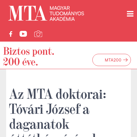
→
MTA200
Az MTA doktorai:
Tóvári József a
daganatok