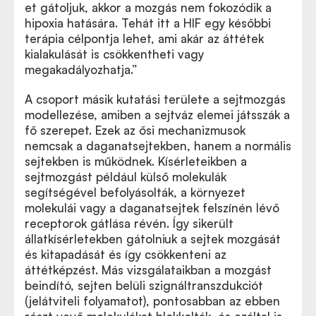
et gátoljuk, akkor a mozgás nem fokozódik a
hipoxia hatására. Tehát itt a HIF egy későbbi
terápia célpontja lehet, ami akár az áttétek
kialakulását is csökkentheti vagy
megakadályozhatja.”
A csoport másik kutatási területe a sejtmozgás
modellezése, amiben a sejtváz elemei játsszák a
fő szerepet. Ezek az ősi mechanizmusok
nemcsak a daganatsejtekben, hanem a normális
sejtekben is működnek. Kísérleteikben a
sejtmozgást például külső molekulák
segítségével befolyásolták, a környezet
molekulái vagy a daganatsejtek felszínén lévő
receptorok gátlása révén. Így sikerült
állatkísérletekben gátolniuk a sejtek mozgását
és kitapadását és így csökkenteni az
áttétképzést. Más vizsgálataikban a mozgást
beindító, sejten belüli szignáltranszdukciót
(jelátviteli folyamatot), pontosabban az ebben