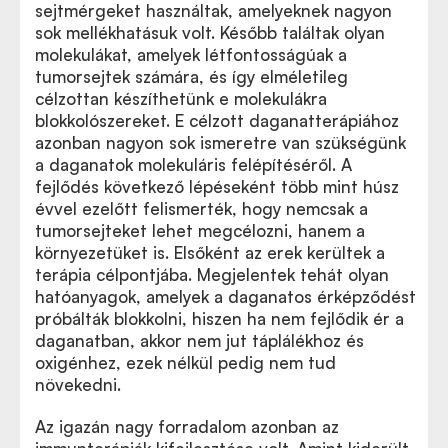
sejtmérgeket használtak, amelyeknek nagyon
sok mellékhatásuk volt. Később találtak olyan
molekulákat, amelyek létfontosságúak a
tumorsejtek számára, és így elméletileg
célzottan készíthetünk e molekulákra
blokkolószereket. E célzott daganatterápiához
azonban nagyon sok ismeretre van szükségünk
a daganatok molekuláris felépítéséről. A
fejlődés következő lépéseként több mint húsz
évvel ezelőtt felismerték, hogy nemcsak a
tumorsejteket lehet megcélozni, hanem a
környezetüket is. Elsőként az erek kerültek a
terápia célpontjába. Megjelentek tehát olyan
hatóanyagok, amelyek a daganatos érképződést
próbálták blokkolni, hiszen ha nem fejlődik ér a
daganatban, akkor nem jut táplálékhoz és
oxigénhez, ezek nélkül pedig nem tud
növekedni.
Az igazán nagy forradalom azonban az