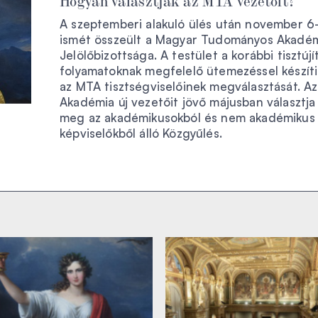
A szeptemberi alakuló ülés után november 6
ismét összeült a Magyar Tudományos Akadé
Jelölőbizottsága. A testület a korábbi tisztújí
folyamatoknak megfelelő ütemezéssel készíti
az MTA tisztségviselőinek megválasztását. Az
Akadémia új vezetőit jövő májusban választja
meg az akadémikusokból és nem akadémikus
képviselőkből álló Közgyűlés.