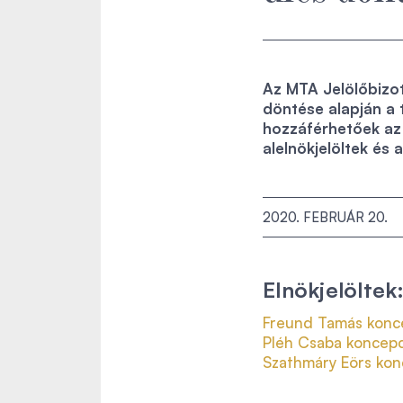
Az MTA Jelölőbizot
döntése alapján a t
hozzáférhetőek az e
alelnökjelöltek és 
2020. FEBRUÁR 20.
Elnökjelöltek
Freund Tamás konc
Pléh Csaba koncepc
Szathmáry Eörs konc