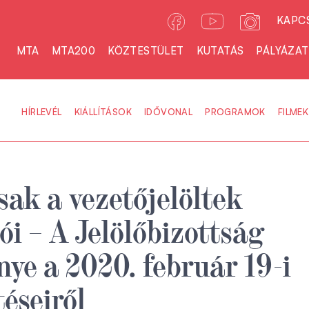
KAPC
MTA
MTA200
KÖZTESTÜLET
KUTATÁS
PÁLYÁZA
HÍRLEVÉL
KIÁLLÍTÁSOK
IDŐVONAL
PROGRAMOK
FILMEK
sak a vezetőjelöltek
ói – A Jelölőbizottság
ye a 2020. február 19-i
téseiről