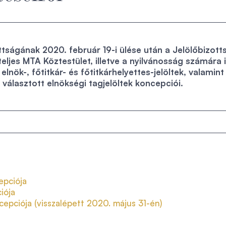
tságának 2020. február 19-i ülése után a Jelölőbizott
eljes MTA Köztestület, illetve a nyilvánosság számára 
lnök-, főtitkár- és főtitkárhelyettes-jelöltek, valamint
a választott elnökségi tagjelöltek koncepciói.
:
epciója
iója
epciója (visszalépett 2020. május 31-én)