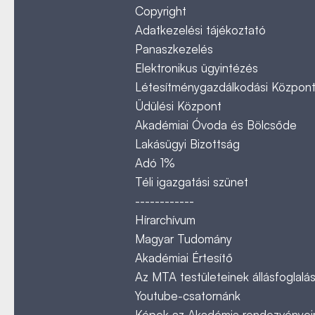
Copyright
Adatkezelési tájékoztató
Panaszkezelés
Elektronikus ügyintézés
Létesítménygazdálkodási Közpon
Üdülési Központ
Akadémiai Óvoda és Bölcsőde
Lakásügyi Bizottság
Adó 1%
Téli igazgatási szünet
------------
Hírarchívum
Magyar Tudomány
Akadémiai Értesítő
Az MTA testületeinek állásfoglalás
Youtube-csatornánk
Képek az Akadémia rendezvényeir