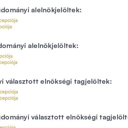
dományi alelnökjelöltek:
cepciója
ciója
ományi alelnökjelöltek:
pciója
cepciója
 választott elnökségi tagjelöltek:
cepciója
cepciója
dományi választott elnökségi tagjelölt
epciója