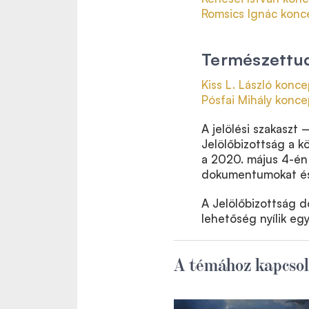
Romsics Ignác konc
Természettud
Kiss L. László konce
Pósfai Mihály konce
A jelölési szakaszt 
Jelölőbizottság a kö
a 2020. május 4-én 
dokumentumokat és 
A Jelölőbizottság d
lehetőség nyílik eg
A témához kapcsol