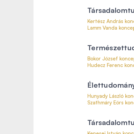
Társadalomtu
Kertész András kon
Lamm Vanda koncep
Természettud
Bokor József konce
Hudecz Ferenc kon
Élettudományi
Hunyady László kon
Szathmáry Eörs kon
Társadalomtu
Kenesei István konc