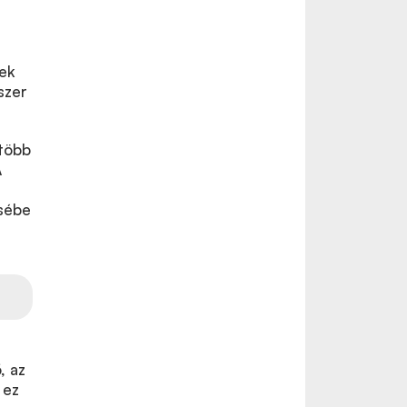
ek
szer
 több
A
ésébe
, az
 ez