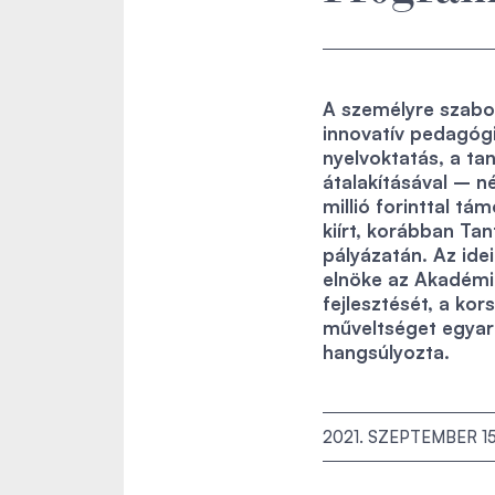
A személyre szabott
innovatív pedagóg
nyelvoktatás, a ta
átalakításával – n
millió forinttal t
kiírt, korábban Ta
pályázatán. Az ide
elnöke az Akadém
fejlesztését, a ko
műveltséget egyará
hangsúlyozta.
2021. SZEPTEMBER 15