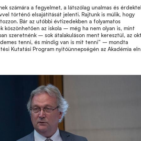
mek számára a fegyelmet, a látszólag unalmas és érdekte
vel történő elsajátítását jelenti. Rajtunk is múlik, hogy
tozzon. Bár az utóbbi évtizedekben a folyamatos
k köszönhetően az iskola – még ha nem olyan is, mint
an szeretnénk – sok átalakuláson ment keresztül, az ok
rdemes tenni, és mindig van is mit tenni” – mondta
sztési Kutatási Program nyitóünnepségén az Akadémia eln