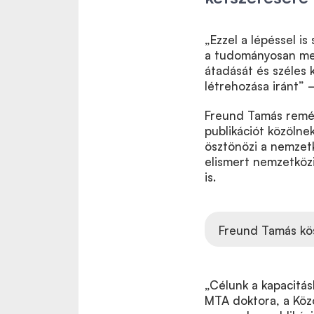
„Ezzel a lépéssel i
a tudományosan meg
átadását és széles 
létrehozása iránt”
Freund Tamás remény
publikációt közölne
ösztönözi a nemzet
elismert nemzetköz
is.
Freund Tamás kö
„Célunk a kapacitá
MTA doktora, a Közo