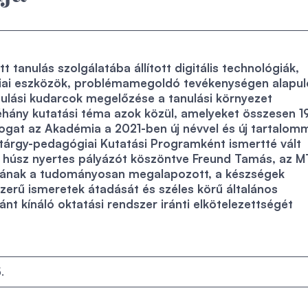
 tanulás szolgálatába állított digitális technológiák,
iai eszközök, problémamegoldó tevékenységen alapul
nulási kudarcok megelőzése a tanulási környezet
éhány kutatási téma azok közül, amelyeket összesen 1
ámogat az Akadémia a 2021-ben új névvel és új tartalom
ntárgy-pedagógiai Kutatási Programként ismertté vált
i húsz nyertes pályázót köszöntve Freund Tamás, az 
iának a tudományosan megalapozott, a készségek
rszerű ismeretek átadását és széles körű általános
nt kínáló oktatási rendszer iránti elkötelezettségét
.