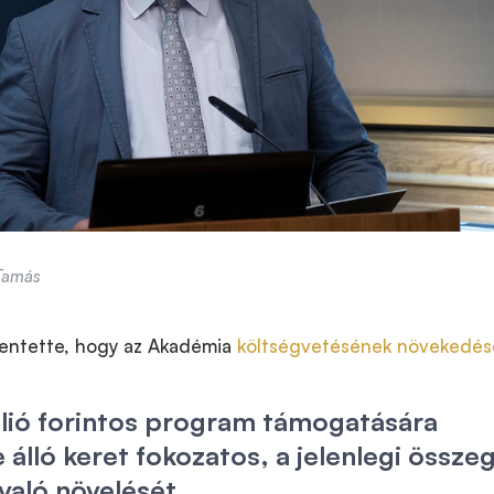
 Tamás
entette, hogy az Akadémia
költségvetésének növekedés
llió forintos program támogatására
 álló keret fokozatos, a jelenlegi össze
való növelését.