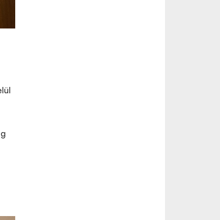
lül
ig