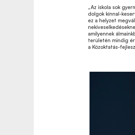
„Az iskola sok gyer
dolgok kínnal-keserv
ez a helyzet megvál
nekiveselkedésekne
amilyennek álmainkb
területén mindig é
a Közoktatás-fejle