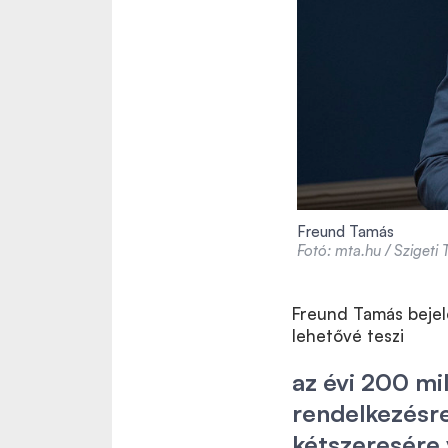
Freund Tamás
Fotó: mta.hu / Szigeti
Freund Tamás bejel
lehetővé teszi
az évi 200 mi
rendelkezésre
kétszeresére 