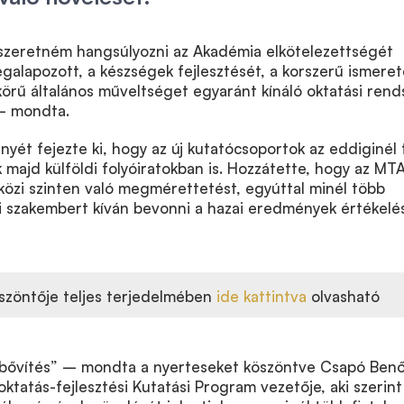
s szeretném hangsúlyozni az Akadémia elkötelezettségét
alapozott, a készségek fejlesztését, a korszerű ismeret
körű általános műveltséget egyaránt kínáló oktatási rend
 – mondta.
ét fejezte ki, hogy az új kutatócsoportok az eddiginél
k majd külföldi folyóiratokban is. Hozzátette, hogy az MT
közi szinten való megmérettetést, egyúttal minél több
i szakembert kíván bevonni a hazai eredmények értékel
szöntője teljes terjedelmében
ide kattintva
olvasható
sbővítés” – mondta a nyerteseket köszöntve Csapó Benő
ktatás-fejlesztési Kutatási Program vezetője, aki szerint