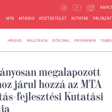
KAPC
MTA
MTA200
KÖZTESTÜLET
KUTATÁS
PÁLYÁZA
HÍRLEVÉL
KIÁLLÍTÁSOK
IDŐVONAL
PROGRAMOK
FILMEK
ányosan megalapozott
oz járul hozzá az MTA
ás-fejlesztési Kutatási
ja