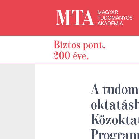
A tudom
oktatásh
Közoktat
Program