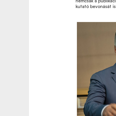
nemcsak a publikáci
kutató bevonását i