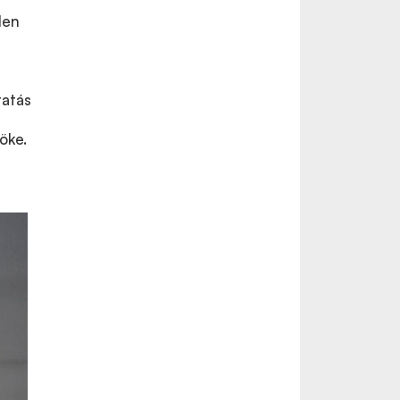
len
tatás
öke.