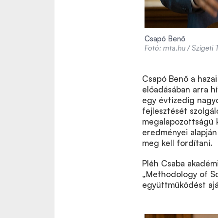
Csapó Benő
Fotó: mta.hu / Szigeti
Csapó Benő a hazai
előadásában arra hí
egy évtizedig nagy
fejlesztését szolgá
megalapozottságú k
eredményei alapján 
meg kell fordítani.
Pléh Csaba akadémi
„Methodology of Sc
együttműködést ajá