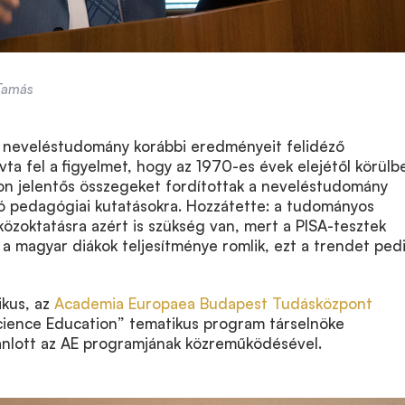
 Tamás
 neveléstudomány korábbi eredményeit felidéző
vta fel a figyelmet, hogy az 1970-es évek elejétől körülbe
on jelentős összegeket fordítottak a neveléstudomány
ló pedagógiai kutatásokra. Hozzátette: a tudományos
özoktatásra azért is szükség van, mert a PISA-tesztek
a magyar diákok teljesítménye romlik, ezt a trendet ped
kus, az
Academia Europaea Budapest Tudásközpont
ience Education” tematikus program társelnöke
nlott az AE programjának közreműködésével.