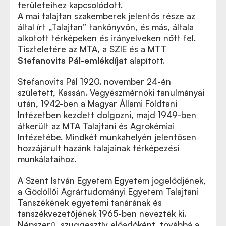
területeihez kapcsolódott.
A mai talajtan szakemberek jelentős része az
által írt „Talajtan” tankönyvön, és más, általa
alkotott térképeken és irányelveken nőtt fel.
Tiszteletére az MTA, a SZIE és a MTT
Stefanovits Pál-emlékdíjat
alapított.
Stefanovits Pál 1920. november 24-én
született, Kassán. Vegyészmérnöki tanulmányai
után, 1942-ben a Magyar Állami Földtani
Intézetben kezdett dolgozni, majd 1949-ben
átkerült az MTA Talajtani és Agrokémiai
Intézetébe. Mindkét munkahelyén jelentősen
hozzájárult hazánk talajainak térképezési
munkálataihoz.
A Szent István Egyetem Egyetem jogelődjének,
a Gödöllői Agrártudományi Egyetem Talajtani
Tanszékének egyetemi tanárának és
tanszékvezetőjének 1965-ben nevezték ki.
Népszerű, szuggesztív előadóként, továbbá a