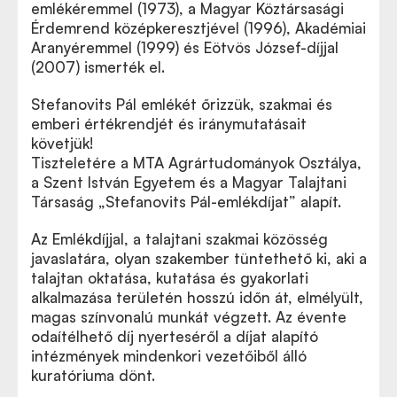
emlékéremmel (1973), a Magyar Köztársasági
Érdemrend középkeresztjével (1996), Akadémiai
Aranyéremmel (1999) és Eötvös József-díjjal
(2007) ismerték el.
Stefanovits Pál emlékét őrizzük, szakmai és
emberi értékrendjét és iránymutatásait
követjük!
Tiszteletére a MTA Agrártudományok Osztálya,
a Szent István Egyetem és a Magyar Talajtani
Társaság „Stefanovits Pál-emlékdíjat” alapít.
Az Emlékdíjjal, a talajtani szakmai közösség
javaslatára, olyan szakember tüntethető ki, aki a
talajtan oktatása, kutatása és gyakorlati
alkalmazása területén hosszú időn át, elmélyült,
magas színvonalú munkát végzett. Az évente
odaítélhető díj nyerteséről a díjat alapító
intézmények mindenkori vezetőiből álló
kuratóriuma dönt.