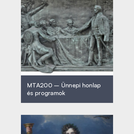
MTA200 – Ünnepi honlap
és programok