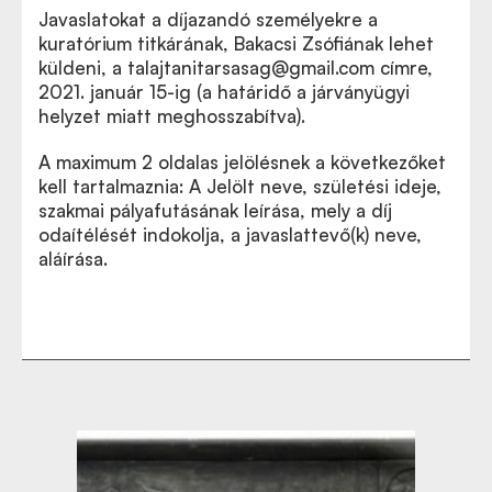
Javaslatokat a díjazandó személyekre a
kuratórium titkárának, Bakacsi Zsófiának lehet
küldeni, a
talajtanitarsasag@gmail.com
címre,
2021. január 15-ig (a határidő a járványügyi
helyzet miatt meghosszabítva).
A maximum 2 oldalas jelölésnek a következőket
kell tartalmaznia: A Jelölt neve, születési ideje,
szakmai pályafutásának leírása, mely a díj
odaítélését indokolja, a javaslattevő(k) neve,
aláírása.