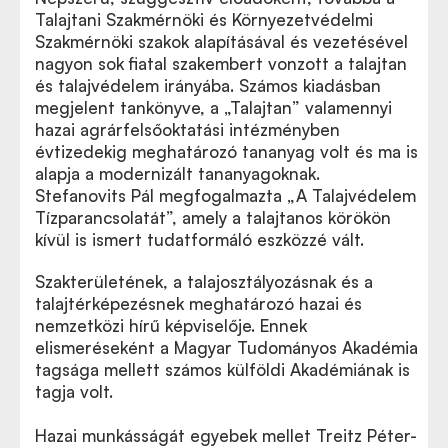
Talajtani Szakmérnöki és Környezetvédelmi
Szakmérnöki szakok alapításával és vezetésével
nagyon sok fiatal szakembert vonzott a talajtan
és talajvédelem irányába. Számos kiadásban
megjelent tankönyve, a „Talajtan” valamennyi
hazai agrárfelsőoktatási intézményben
évtizedekig meghatározó tananyag volt és ma is
alapja a modernizált tananyagoknak.
Stefanovits Pál megfogalmazta „A Talajvédelem
Tízparancsolatát”, amely a talajtanos körökön
kívül is ismert tudatformáló eszközzé vált.
Szakterületének, a talajosztályozásnak és a
talajtérképezésnek meghatározó hazai és
nemzetközi hírű képviselője. Ennek
elismeréseként a Magyar Tudományos Akadémia
tagsága mellett számos külföldi Akadémiának is
tagja volt.
Hazai munkásságát egyebek mellet
Treitz Péter-