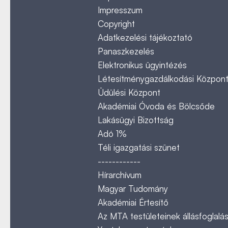
Impresszum
Copyright
Adatkezelési tájékoztató
Panaszkezelés
Elektronikus ügyintézés
Létesítménygazdálkodási Közpon
Üdülési Központ
Akadémiai Óvoda és Bölcsőde
Lakásügyi Bizottság
Adó 1%
Téli igazgatási szünet
------------
Hírarchívum
Magyar Tudomány
Akadémiai Értesítő
Az MTA testületeinek állásfoglalás