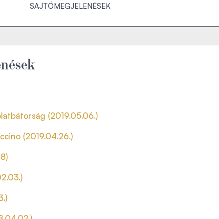
SAJTÓMEGJELENÉSEK
enések
latbátorság (2019.05.06.)
ccino (2019.04.26.)
28)
2.03.)
.)
8.04.02.)