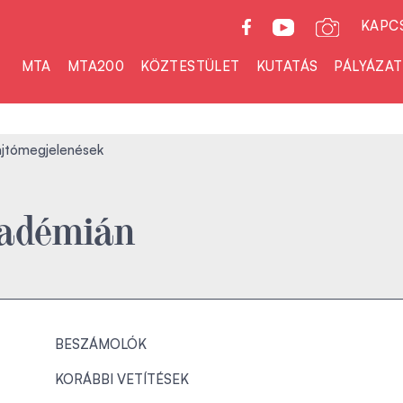
KAPC
MTA
MTA200
KÖZTESTÜLET
KUTATÁS
PÁLYÁZA
ajtómegjelenések
kadémián
BESZÁMOLÓK
KORÁBBI VETÍTÉSEK