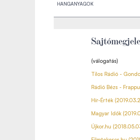
HANGANYAGOK
Sajtómegjel
(válogatás)
Tilos Rádió - Gondo
Rádió Bézs - Frappu
Hír-Érték (2019.03.
Magyar Idők (2019.0
Újkor.hu (2018.05.03
Filmtekercs.hu (201