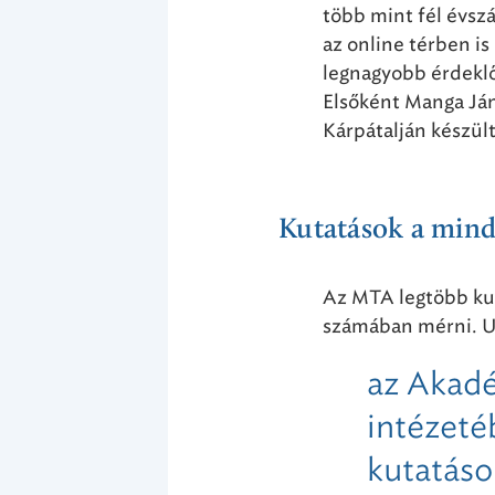
több mint fél évsz
az online térben is
legnagyobb érdeklő
Elsőként Manga Ján
Kárpátalján készült
Kutatások a min
Az MTA legtöbb kut
számában mérni. 
az Akadé
intézeté
kutatáso