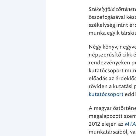
Székelyföld történet
összefogásával kész
székelység iránt é
munka egyik társk
Négy könyv, negyv
népszerűsítő cikk é
rendezvényeken pe
kutatócsoport munk
előadás az érdeklő
röviden a kutatási
kutatócsoport
eddi
A magyar őstörténe
megalapozott szeml
2012 elején az
MTA 
munkatársaiból, v