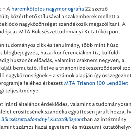
e
– A
háromkötetes nagymonográfia
22 szerző
ült; közérthető stílusával a szakemberek mellett a
rdeklődő nagyközönséget szándékozik megszólítani. A
iadója az MTA Bölcsészettudományi Kutatóközpont.
en tudományos cikk és tanulmány, több mint húsz
s blogbejegyzés, hazai konferenciákon tíz, külföldi
dig huszonöt előadás, valamint csaknem negyven, a
áját bemutató, illetve a trianoni békeszerződésről szó
dő nagyközönségnek – a számok alapján így összegezhe
 programja feléhez érkezett
MTA Trianon 100 Lendület-
gi teljesítménye.
t iránti általános érdeklődés, valamint a tudományosa
élet erősítésének szándéka együttesen járult hozzá, h
Bölcsészettudományi Kutatóközpont
ban az intézmény
alamint számos hazai egyetemi és múzeumi kutatóhelyr