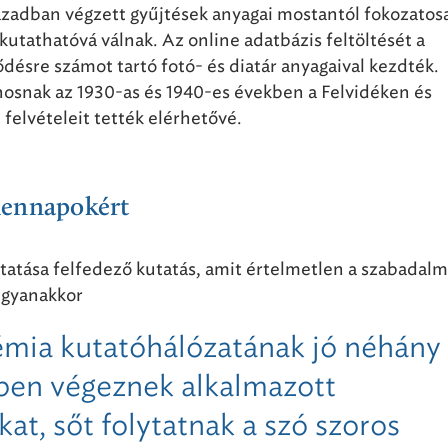
ázadban végzett gyűjtések anyagai mostantól fokozatos
 kutathatóvá válnak. Az online adatbázis feltöltését a
désre számot tartó fotó- és diatár anyagaival kezdték.
osnak az 1930-as és 1940-es években a Felvidéken és
 felvételeit tették elérhetővé.
dennapokért
atása felfedező kutatás, amit értelmetlen a szabadal
Ugyanakkor
mia kutatóhálózatának jó néhány
ben végeznek alkalmazott
kat, sőt folytatnak a szó szoros