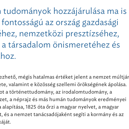
 tudományok hozzájárulása ma is
 fontosságú az ország gazdasági
éhez, nemzetközi presztízséhez,
 a társadalom önismeretéhez és
ához.
zhető, mégis hatalmas értéket jelent a nemzet múltjá
ete, valamint e közösség szellemi örökségének ápolása.
ot a történettudomány, az irodalomtudomány, a
észet, a néprajz és más humán tudományok eredményei
alapítása, 1825 óta őrzi a magyar nyelvet, a magyar
t, és a nemzet tanácsadójaként segíti a kormány és az
áját.