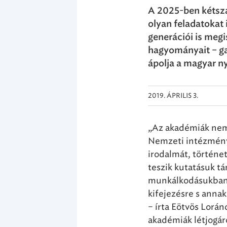
A 2025-ben kétsz
olyan feladatokat 
generációi is meg
hagyományait – ga
ápolja a magyar ny
2019. ÁPRILIS 3.
„Az akadémiák nem
Nemzeti intézmény
irodalmát, történet
teszik kutatásuk t
munkálkodásukban 
kifejezésre s annak
– írta Eötvös Lorá
akadémiák létjogár