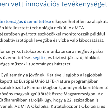
en vett innovációs tevékenységet
iztonságos üzemeltetése
elképzelhetetlen az alapkuta
 kifejlesztett technológia nélkül. Az MTA
ézetében gyártott eszközökkel monitorozzák például
ioaktív izotópok levegőbe és vízbe való kibocsátását.
ományi Kutatóközpont munkatársai a meglévő paksi
os üzemeltetését
segítik
, és biztosítják az új blokkok
kséges műszaki-tudományos hátteret.
 Gyűjtemény a jövőnek. Két éve „legjobb a legjobbak
 kapott az Európai Unió LIFE-Nature programjában
yázatok közül a Pannon Magbank, amelynek keretében t
növény magvait gyűjtötték össze Magyarországon. Az
űtőkamrákban tárolják úgy, hogy a 22. században is
gyenek. Az MTA Ökológiai Kutatóközpont Ökológiai és