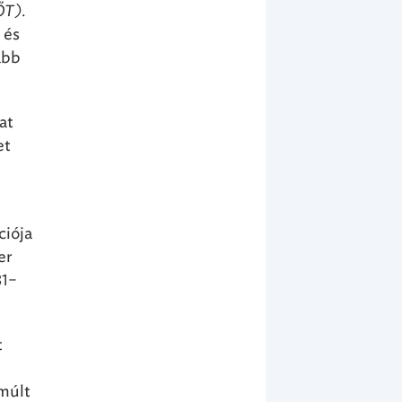
ŐT)
.
 és
abb
at
et
ciója
er
81–
t
lmúlt