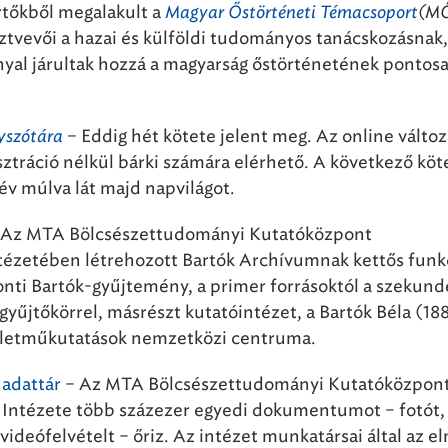
értőkből megalakult a
Magyar Őstörténeti Témacsoport
(M
sztvevői a hazai és külföldi tudományos tanácskozásnak,
yal járultak hozzá a magyarság őstörténetének pontos
yszótára
– Eddig hét kötete jelent meg. Az online változ
sztráció nélkül bárki számára elérhető. A következő köt
év múlva lát majd napvilágot.
 Az MTA Bölcsészettudományi Kutatóközpont
ézetében létrehozott Bartók Archívumnak kettős funk
onti Bartók-gyűjtemény, a primer forrásoktól a szekund
gyűjtőkörrel, másrészt kutatóintézet, a Bartók Béla (18
 életműkutatások nemzetközi centruma.
adattár
– Az MTA Bölcsészettudományi Kutatóközpon
Intézete több százezer egyedi dokumentumot – fotót,
 videófelvételt – őriz. Az intézet munkatársai által az e