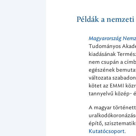
Példák a nemzeti
Magyarország Nemze
Tudományos Akadém
kiadásának Termész
nem csupán a címb
egészének bemutatás
változata szabadon 
kötet az EMMI közr
tannyelvű közép- é
A magyar történett
uralkodókoronázás
építő, szisztemati
Kutatócsoport
.