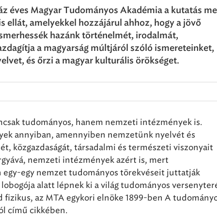
áz éves Magyar Tudományos Akadémia a kutatás mel
is ellát, amelyekkel hozzájárul ahhoz, hogy a jövő
ismerhessék hazánk történelmét, irodalmát,
zdagítja a magyarság múltjáról szóló ismereteinket,
elvet, és őrzi a magyar kulturális örökséget.
csak tudományos, hanem nemzeti intézmények is.
ek annyiban, amennyiben nemzetünk nyelvét és
ét, közgazdaságát, társadalmi és természeti viszonyait
árgyává, nemzeti intézmények azért is, mert
egy-egy nemzet tudományos törekvéseit juttatják
 lobogója alatt lépnek ki a világ tudományos versenyter
nd fizikus, az MTA egykori elnöke 1899-ben A tudomány
ól című cikkében.