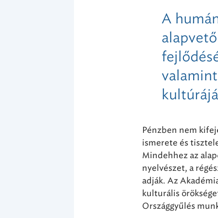
A humán
alapvető
fejlődés
valamint
kultúráj
Pénzben nem kifeje
ismerete és tisztel
Mindehhez az alap
nyelvészet, a rég
adják. Az Akadémia 
kulturális öröksége
Országgyűlés munk