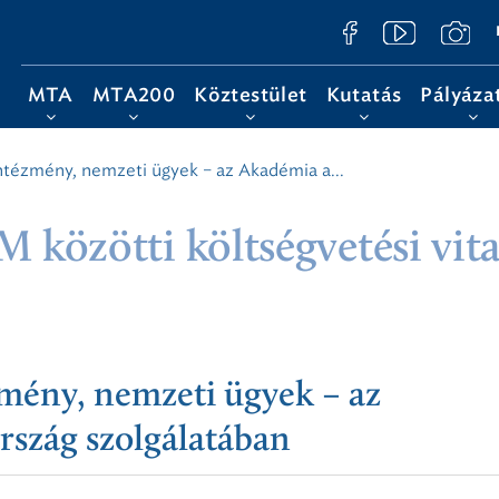
MTA
MTA200
Köztestület
Kutatás
Pályáza
tézmény, nemzeti ügyek – az Akadémia a...
 közötti költségvetési vit
mény, nemzeti ügyek – az
rszág szolgálatában