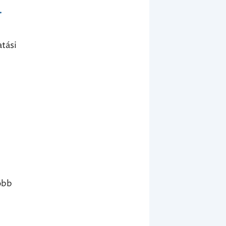
.
tási
öbb