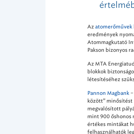
értelméb
Az
atomerőművek b
eredmények nyomán
Atommagkutató Int
Pakson bizonyos rad
Az MTA Energiatud
blokkok biztonság
létesítéséhez szü
Pannon Magbank
–
között” minősítést
megvalósított pál
mint 900 őshonos 
értékes mintákat h
felhasználhatók le