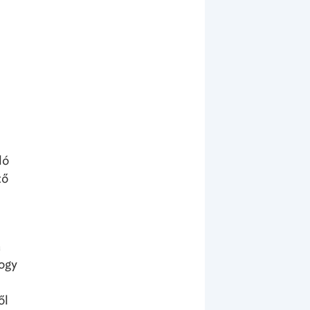
ló
tő
n
ogy
ől