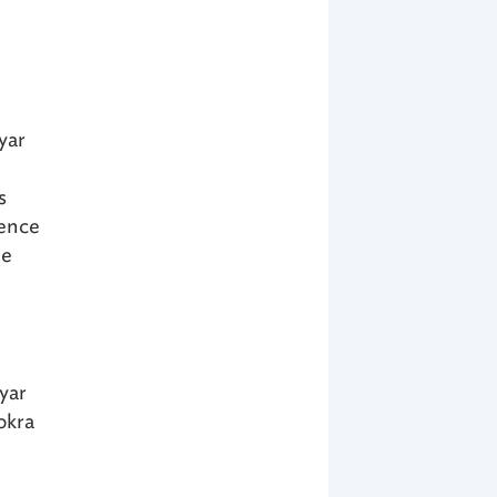
yar
s
dence
ne
yar
okra