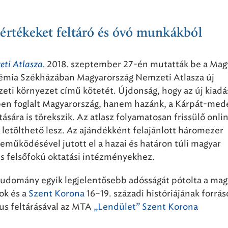
 értékeket feltáró és óvó munkákból
ti Atlasza.
2018. szeptember 27-én mutatták be a Mag
ia Székházában Magyarország Nemzeti Atlasza új
eti környezet című kötetét. Újdonság, hogy az új kiadá
en foglalt Magyarország, hanem hazánk, a Kárpát-me
ára is törekszik. Az atlasz folyamatosan frissülő onli
letölthető lesz.
A
z ajándékként felajánlott háromezer
eműködésével jutott el a hazai és határon túli magyar
s felsőfokú oktatási intézményekhez.
udomány egyik legjelentősebb adósságát pótolta a mag
ok és a
Szent Korona
16–19. századi históriájának forrás
kus feltárásával az MTA
„Lendület” Szent Korona