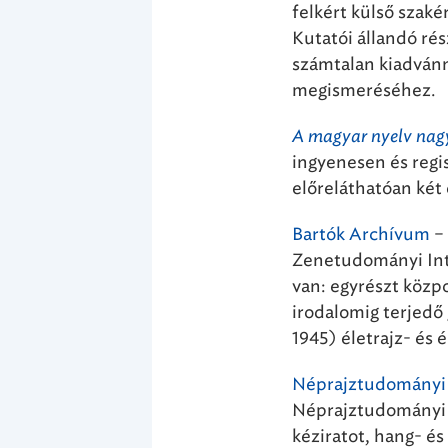
felkért külső szak
Kutatói állandó ré
számtalan kiadvánn
megismeréséhez.
A magyar nyelv nag
ingyenesen és regi
előreláthatóan két 
Bartók Archívum
–
Zenetudományi Int
van: egyrészt közp
irodalomig terjedő 
1945) életrajz- és
Néprajztudományi 
Néprajztudományi 
kéziratot, hang- és