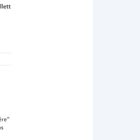
lett
ére”
os