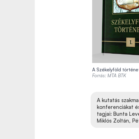
A Székelyföld történ
Forrás: MTA BTK
A kutatás szakma
konferenciákat é
tagjai: Bunta Lev
Miklós Zoltán, Pé