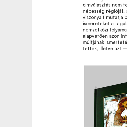
címválasztás nem te
népesség régióját,
viszonyait mutatja b
ismereteket a tágab
nemzetközi folyama
alapvetően azon in
múltjának ismerteté
tették, illetve azt