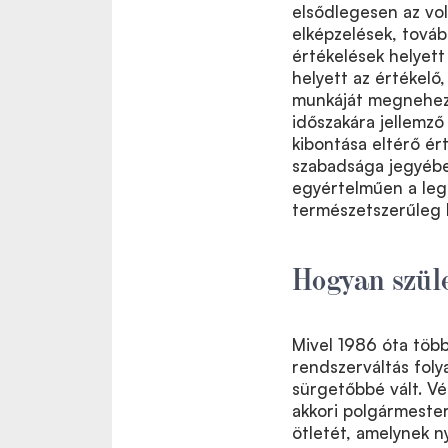
elsődlegesen az vol
elképzelések, továb
értékelések helyett 
helyett az értékelő
munkáját megnehezí
időszakára jellemző
kibontása eltérő é
szabadsága jegyébe
egyértelműen a leg
természetszerűleg 
Hogyan szül
Mivel 1986 óta több
rendszerváltás foly
sürgetőbbé vált. V
akkori polgármeste
ötletét, amelynek 