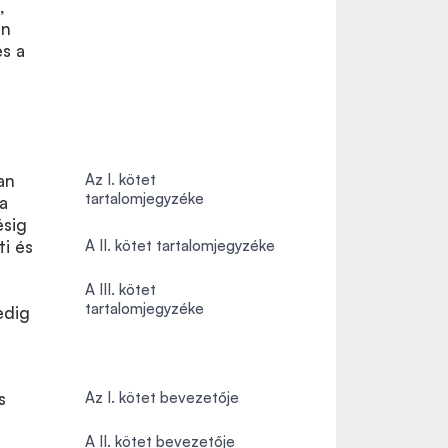
,
én
és a
an
Az I. kötet
tartalomjegyzéke
a
ésig
ti és
A II. kötet tartalomjegyzéke
A III. kötet
tartalomjegyzéke
edig
s
Az I. kötet bevezetője
A II. kötet bevezetője