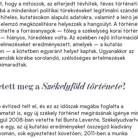
t, hogy a mítoszok, az elterjedt tévhitek, téves történeti
bá a mindenkori politikai törekvéseket legitimálni szánd
hiteles, kutatásokon alapuló adatokra, valamint a leíró je
, elemző megközelítésre helyezzék a hangsúlyt. A történé
tette a forrásanyagok – főleg a székelység korai történ
 – hiányos, töredékes volta. Az ezekben rejlő információ
rtelmezéseket eredményezett, amelyek – a kutatás
n – a kötetben egyaránt helyet kaptak. Ugyanakkor az
endák körébe sorolandó, szélsőséges értelmezések
kimaradtak.
etett meg a
Székelyföld története
?
 évtized telt el, és ez az időszak magába foglalta a
amatát is, egy új székely történet megírásának igénye mi
égül 2008-ban vetette fel Bunta Levente, Székelyudvarh
re egy, az új kutatási eredményeket összegző kiadvány
nyomán, sok egyeztetést követően, 2011-ben a munka