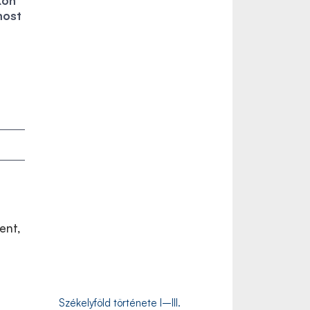
kon
most
ent,
Székelyföld története I–III.