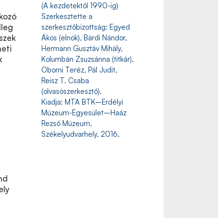
(A kezdetektől 1990-ig)
ékozó
Szerkesztette a
lleg
szerkesztőbizottság: Egyed
szek
Ákos (elnök), Bárdi Nándor,
eti
Hermann Gusztáv Mihály,
k
Kolumbán Zsuzsánna (titkár),
Oborni Teréz, Pál Judit,
Reisz T. Csaba
(olvasószerkesztő).
Kiadja: MTA BTK–Erdélyi
Múzeum-Egyesület–Haáz
Rezső Múzeum,
Székelyudvarhely, 2016.
nd
ely