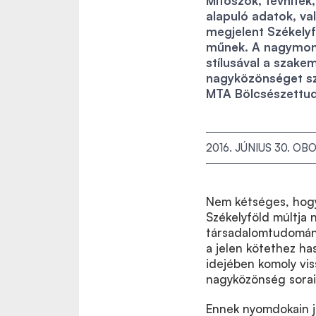
Mítoszok, tévhitek,
alapuló adatok, va
megjelent Székely
műnek. A nagymono
stílusával a szake
nagyközönséget sz
MTA Bölcsészettud
2016. JÚNIUS 30.
OBO
Nem kétséges, hogy
Székelyföld múltja
társadalomtudomán
a jelen kötethez h
idejében komoly vis
nagyközönség sorai
Ennek nyomdokain