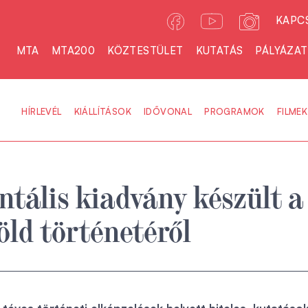
KAPC
MTA
MTA200
KÖZTESTÜLET
KUTATÁS
PÁLYÁZA
HÍRLEVÉL
KIÁLLÍTÁSOK
IDŐVONAL
PROGRAMOK
FILMEK
ális kiadvány készült a
öld történetéről