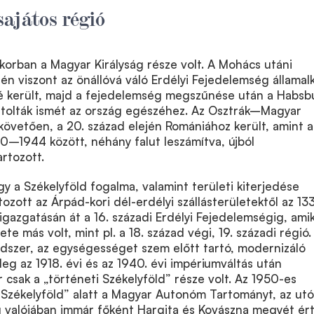
ajátos régió
korban a Magyar Királyság része volt. A Mohács utáni
én viszont az önállóvá váló Erdélyi Fejedelemség államal
é került, majd a fejedelemség megszűnése után a Habsb
atolták ismét az ország egészéhez. Az Osztrák–Magyar
övetően, a 20. század elején Romániához került, amint a
0–1944 között, néhány falut leszámítva, újból
rtozott.
gy a Székelyföld fogalma, valamint területi kiterjedése
ozott az Árpád-kori dél-erdélyi szállásterületektől az 13
igazgatásán át a 16. századi Erdélyi Fejedelemségig, ami
ete más volt, mint pl. a 18. század végi, 19. századi régió.
dszer, az egységességet szem előtt tartó, modernizáló
leg az 1918. évi és az 1940. évi impériumváltás után
 csak a „történeti Székelyföld” része volt. Az 1950-es
i Székelyföld” alatt a Magyar Autonóm Tartományt, az utó
 valójában immár főként Hargita és Kovászna megyét ért