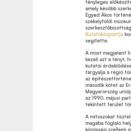
tényleges előkészít
amely később szerke
Egyed Ákos történés
székelyföldi múzeu
szerkesztőbizottsá
Kutatóközpontja
koo
segítette.
A most megjelent
h
kezeli azt a tényt
kutatói érdeklődésen
tárgyalja a
régió tö
az építészettörténe
második kötet az
Er
Magyarország uniójá
az 1990. májusi par
tekintett terület tö
A mítoszokat tisztel
magába foglaló hel
közösség
szellemi 