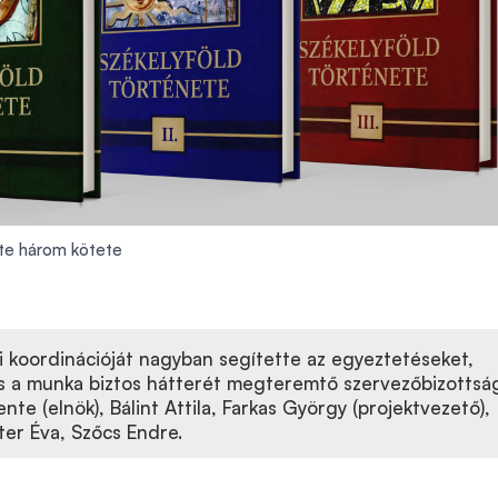
ete három kötete
i koordinációját nagyban segítette az egyeztetéseket,
s a munka biztos hátterét megteremtő szervezőbizottsá
ente (elnök), Bálint Attila, Farkas György (projektvezető),
ter Éva, Szőcs Endre.