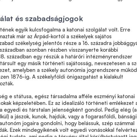
gálat és szabadságjogok
tének egyik kulcsfogalma a katonai szolgálat volt. Erre
maztak már az Árpád-kortól a székelyek sajátos
zabad székelység jelentős része a 16. századra jobbággy
évszázadban azonban részben visszanyerte korábbi
 18. században egy részük a határőri intézményrendszer
társult egy másik történeti sajátosság, nevezetesen a sz
vezet, amelyben a székely autonómia jogrendszere működ
zen 1876-ig. A székelyföldi önigazgatást a kialakult
ozták.
ség e státusa, egész társadalma afféle eszményi katonai
okak képzeletében. Ez az idealizáló történeti emlékezet 
ra egyedi és társtalan jelenségként gondol. Pedig elég (a
kül) a jászok, kunok, hajdúk, vagy a fogarasföldi, bánsági
autonóm jogaira gondolni, hogy belássuk, szép számmal
ák. Ezek mindegyikének volt egyedi vonásokkal felvérte
égi tudata, ami pedig a törvény által körülbástyázott jog