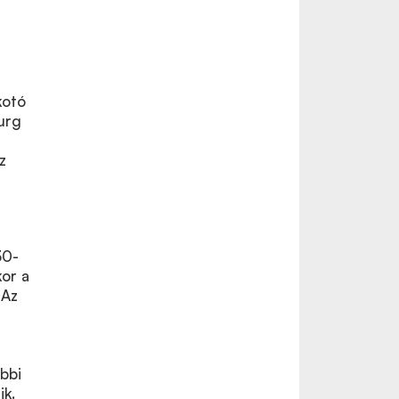
kotó
urg
z
30-
kor a
 Az
bbi
ik.