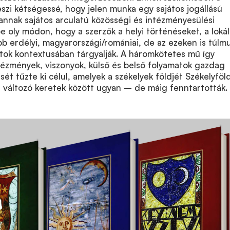
szi kétségessé, hogy jelen munka egy sajátos jogállású
annak sajátos arculatú
közösségi és intézményesülési
e oly módon, hogy a szerzők a helyi történéseket, a lokál
b erdélyi, magyarországi/romániai, de az ezeken is túlm
tok kontextusában tárgyalják. A háromkötetes mű így
tézmények, viszonyok, külső és belső folyamatok gazdag
sét tűzte ki célul, amelyek a székelyek földjét Székelyfö
 – változó keretek között ugyan – de máig fenntartották.