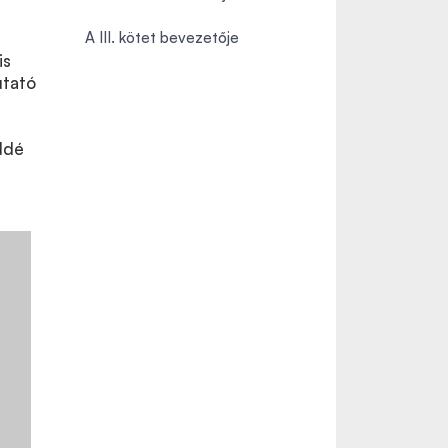
A III. kötet bevezetője
is
utató
lddé