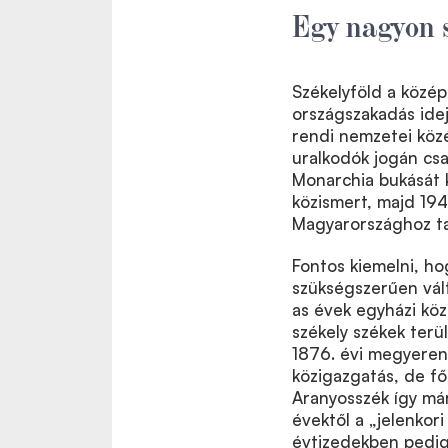
Egy nagyon s
Székelyföld a közép
országszakadás idej
rendi nemzetei köz
uralkodók jogán cs
Monarchia bukását k
közismert, majd 194
Magyarországhoz ta
Fontos kiemelni, ho
szükségszerűen vált
as évek egyházi köz
székely székek terül
1876. évi megyeren
közigazgatás, de fő
Aranyosszék így már
évektől a „jelenkor
évtizedekben pedig