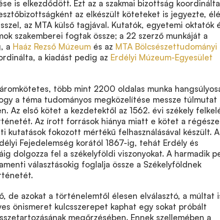
ése is elkezdődött. Ezt az a szakmai bizottság koordinálta
sztőbizottságként az elkészült köteteket is jegyezte, él
szel, az MTA külső tagjával. Kutatók, egyetemi oktatók 
mok szakemberei fogtak össze; a 22 szerző munkáját a
g, a
Haáz Rezső Múzeum
és az
MTA Bölcsészettudományi
rdinálta, a kiadást pedig az
Erdélyi Múzeum-Egyesület
áromkötetes, több mint 2200 oldalas munka hangsúlyos
, hogy a téma tudományos megközelítése messze túlmutat 
. Az első kötet a kezdetektől az 1562. évi székely felkel
rténetét
. Az írott források hiánya miatt e kötet a régésze
ti kutatások fokozott mértékű felhasználásával készült. A
délyi Fejedelemség
korától 1867-ig, tehát Erdély és
ig dolgozza fel a székelyföldi viszonyokat. A harmadik p
lamenti választásokig foglalja össze a Székelyföldnek
rténetét.
ő
, de azokat a történelemtől élesen elválasztó, a múltat i
yes önismeret kulcsszerepet kaphat egy sokat próbált
összetartozásának
megőrzésében. Ennek szellemében a