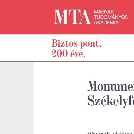
Monument
Székelyf