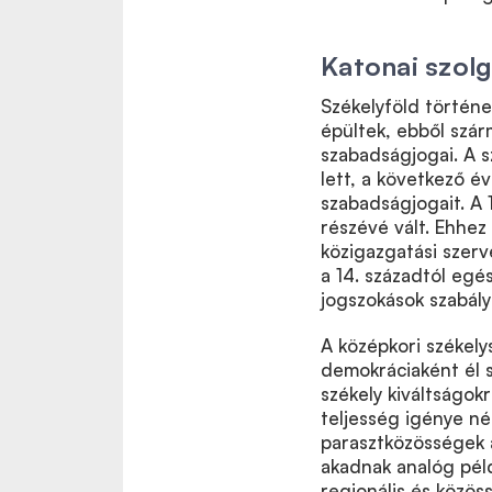
Katonai szol
Székelyföld történe
épültek, ebből szár
szabadságjogai. A s
lett, a következő 
szabadságjogait
. A
részévé vált.
Ehhez 
közigazgatási szer
a 14. századtól egés
jogszokások szabály
A középkori székely
demokráciaként él s
székely kiváltságok
teljesség igénye nél
parasztközösségek 
akadnak analóg péld
regionális és közöss